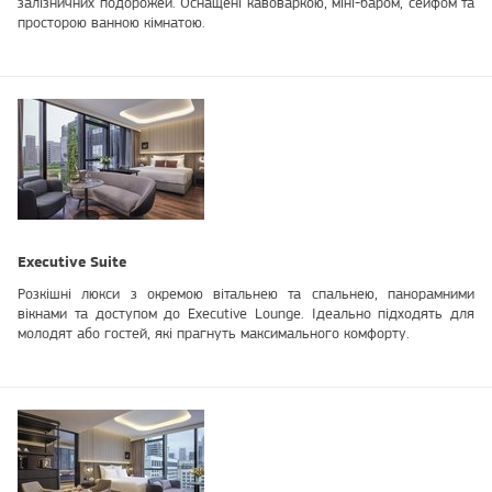
залізничних подорожей. Оснащені кавоваркою, міні-баром, сейфом та
просторою ванною кімнатою.
Executive Suite
Розкішні люкси з окремою вітальнею та спальнею, панорамними
вікнами та доступом до Executive Lounge. Ідеально підходять для
молодят або гостей, які прагнуть максимального комфорту.