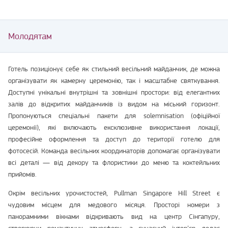
Молодятам
Готель позиціонує себе як стильний весільний майданчик, де можна
організувати як камерну церемонію, так і масштабне святкування.
Доступні унікальні внутрішні та зовнішні простори: від елегантних
залів до відкритих майданчиків із видом на міський горизонт.
Пропонуються спеціальні пакети для solemnisation (офіційної
церемонії), які включають ексклюзивне використання локації,
професійне оформлення та доступ до території готелю для
фотосесій. Команда весільних координаторів допомагає організувати
всі деталі — від декору та флористики до меню та коктейльних
прийомів.
Окрім весільних урочистостей, Pullman Singapore Hill Street є
чудовим місцем для медового місяця. Просторі номери з
панорамними вікнами відкривають вид на центр Сінгапуру,