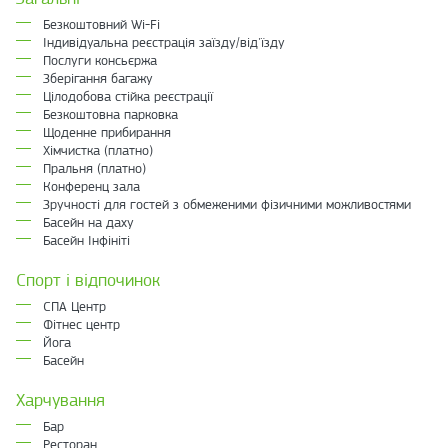
Безкоштовний Wi-Fi
Індивідуальна реєстрація заїзду/від'їзду
Послуги консьєржа
Зберігання багажу
Цілодобова стійка реєстрації
Безкоштовна парковка
Щоденне прибирання
Хімчистка (платно)
Пральня (платно)
Конференц зала
Зручності для гостей з обмеженими фізичними можливостями
Басейн на даху
Басейн Інфініті
Спорт і відпочинок
СПА Центр
Фітнес центр
Йога
Басейн
Харчування
Бар
Ресторан