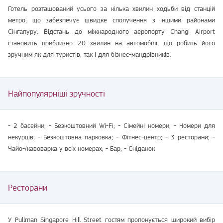
Готель розташований усього за кілька хвилин ходьби від станцій
метро, що забезпечує швидке сполучення з іншими районами
Сінгапуру. Відстань до міжнародного аеропорту Changi Airport
становить приблизно 20 хвилин на автомобілі, що робить його
зручним як для туристів, так і для бізнес-мандрівників.
Найпопулярніші зручності
- 2 басейни; - Безкоштовний Wi-Fi; - Сімейні номери; - Номери для
некурців; - Безкоштовна парковка; - Фітнес-центр; - 3 ресторани; -
Чайо-/кавоварка у всіх номерах; - Бар; - Сніданок
Ресторани
У Pullman Singapore Hill Street гостям пропонується широкий вибір