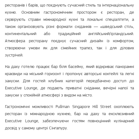
ресторанів і барів, що поєднують сучасний стиль та інтернаціональну
кухню. Основним гастрономічним простором є ресторан, де
сервірують страви міжнародної кухні та локальні спеціалітети, а
також організовують різні формати сніданків — «шведський стіл»,
континентальний або традиційний англійський/ірландський.
Атмосфера ресторану поєднує сучасний дизайн із комфортом,
створюючи умови як для сімейних трапез, так і для ділових
зустрічей.
На даху готелю працює бар біля басейну, який відкриває панорамні
краєвиди на міський горизонт і пропонує авторські коктейлі та легкі
закуски. Для гостей клубних категорій передбачено доступ до
Executive Lounge, де подають приватні сніданки, вечірні напої та
закуски у спокійній атмосфері з видом на місто.
Гастрономічні можливості Pullman Singapore Hill Street охоплюють
ресторан із міжнародною кухнею, бар на даху та ексклюзивний
Executive Lounge, забезпечуючи гостям повноцінний кулінарний
досвід у самому центрі Сінгапуру.