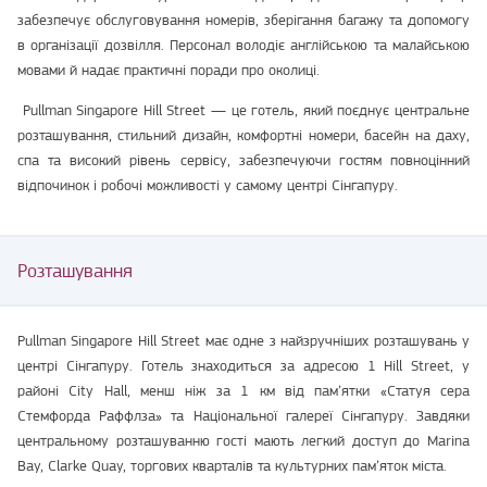
забезпечує обслуговування номерів, зберігання багажу та допомогу
в організації дозвілля. Персонал володіє англійською та малайською
мовами й надає практичні поради про околиці.
Pullman Singapore Hill Street — це готель, який поєднує центральне
розташування, стильний дизайн, комфортні номери, басейн на даху,
спа та високий рівень сервісу, забезпечуючи гостям повноцінний
відпочинок і робочі можливості у самому центрі Сінгапуру.
Розташування
Pullman Singapore Hill Street має одне з найзручніших розташувань у
центрі Сінгапуру. Готель знаходиться за адресою 1 Hill Street, у
районі City Hall, менш ніж за 1 км від пам’ятки «Статуя сера
Стемфорда Раффлза» та Національної галереї Сінгапуру. Завдяки
центральному розташуванню гості мають легкий доступ до Marina
Bay, Clarke Quay, торгових кварталів та культурних пам’яток міста.