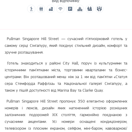
Вид відпочинку:
Pullman Singapore Hill Street — сучасний п’ятизірковий готель у
самому серці Сінгапуру, який поєднує стильний дизайн, комфорт та
зручне розташування.
Готель знаходиться у районі City Hall, поруч із культурними та
історичними пам’ятками міста, торговими кварталами та бізнес-
центрами. Він розташований менш ніж за 1 км від пам’ятки «Статуя
сера Стемфорда Раффлза» та Національної галереї Сінгапуру, а
також у пішій доступності від Marina Bay та Clarke Quay.
Pullman Singapore Hill Street пропонує 350 елегантно оформлених
номерів і люксів, дизайн яких натхненний історією розкішних
залізничних подорожей XIX століття, гармонійно поєднаною з
сучасними акцентами. Усі номери оснащені кондиціонером,
телевізором із плоским екраном, сейфом, міні-баром, кавоваркою/