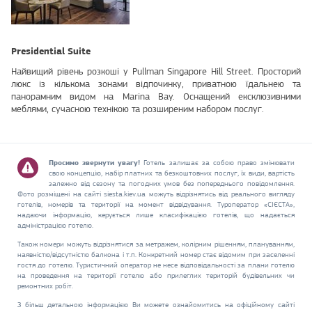
Presidential Suite
Найвищий рівень розкоші у Pullman Singapore Hill Street. Просторий
люкс із кількома зонами відпочинку, приватною їдальнею та
панорамним видом на Marina Bay. Оснащений ексклюзивними
меблями, сучасною технікою та розширеним набором послуг.
Просимо звернути увагу!
Готель залишає за собою право змінювати
свою концепцію, набір платних та безкоштовних послуг, їх види, вартість
залежно від сезону та погодних умов без попереднього повідомлення.
Фото розміщені на сайті siesta.kiev.ua можуть відрізнятись від реального вигляду
готелів, номерів та території на момент відвідування. Туроператор «СІЄСТА»,
надаючи інформацію, керується лише класифікацією готелів, що надається
адміністрацією готелю.
Також номери можуть відрізнятися за метражем, колірним рішенням, плануванням,
наявністю/відсутністю балкона і т.п. Конкретний номер стає відомим при заселенні
гостя до готелю. Туристичний оператор не несе відповідальності за плани готелю
на проведення на території готелю або прилеглих територій будівельних чи
ремонтних робіт.
З більш детальною інформацією Ви можете ознайомитись на офіційному сайті