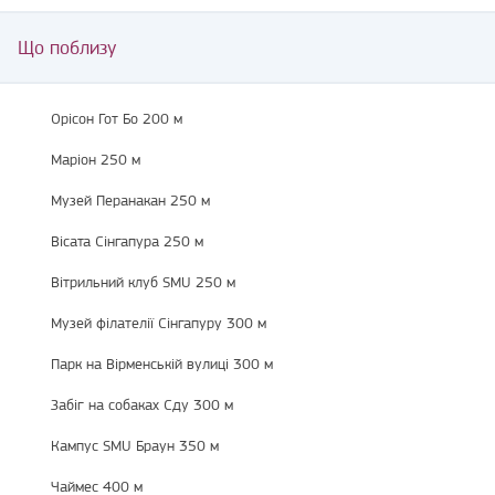
Що поблизу
Орісон Гот Бо 200 м
Маріон 250 м
Музей Перанакан 250 м
Вісата Сінгапура 250 м
Вітрильний клуб SMU 250 м
Музей філателії Сінгапуру 300 м
Парк на Вірменській вулиці 300 м
Забіг на собаках Сду 300 м
Кампус SMU Браун 350 м
Чаймес 400 м