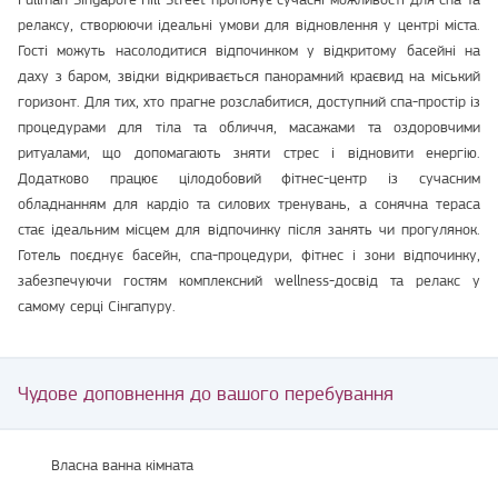
релаксу, створюючи ідеальні умови для відновлення у центрі міста.
Гості можуть насолодитися відпочинком у відкритому басейні на
даху з баром, звідки відкривається панорамний краєвид на міський
горизонт. Для тих, хто прагне розслабитися, доступний спа-простір із
процедурами для тіла та обличчя, масажами та оздоровчими
ритуалами, що допомагають зняти стрес і відновити енергію.
Додатково працює цілодобовий фітнес-центр із сучасним
обладнанням для кардіо та силових тренувань, а сонячна тераса
стає ідеальним місцем для відпочинку після занять чи прогулянок.
Готель поєднує басейн, спа-процедури, фітнес і зони відпочинку,
забезпечуючи гостям комплексний wellness-досвід та релакс у
самому серці Сінгапуру.
Чудове доповнення до вашого перебування
Власна ванна кімната