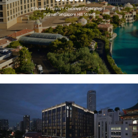
Головна
/
Готелі
/
Сінгапур
/
Сингапур
/
Pullman Singapore Hill Street