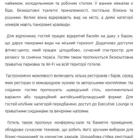
чайником, холодильником та робочим столом. У ванних кімнатах є
біде, безкоштовні туалетні приналежності, постільна білизна та
рушники. Великі вікна відкривають вид на місто, а деякі категорії
номерів мають панорамні краєвиди.
Для відпочинку гостей працює відкритий басейн на даху з баром,
що дарує панорамні види на міський горизонт. Додатково доступні
фітнес-центр, який працює цілодобово, сучасний спа-простір для
релаксу та сонячна тераса. Гостям також пропонується безкоштовна
приватна парковка та Wi-Fi на всій території готелю.
Гастрономічні можливості включають кілька ресторанів і барів, серед
яких ресторан із міжнародною кухнею та авторськими коктейлями. На
сніданок гостям пропонують «шведський стіл», континентальні
варіанти або традиційний англійський/ірландський формат. Для
гостей клубних категорій передбачено доступ до Executive Lounge із
приватними сніданками та вечірніми напоями.
Готель також пропонує конференц-зали та банкетні приміщення,
обладнані сучасною технікою, що робить його зручним вибором для
бізнес-подорожей та урочистих заходів. Цілодобова стійка реєстрації