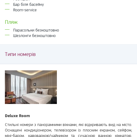
Бар біля басейну
Room-service
Пляж
Парасольки безкоштовно
Шезлонги безкоштовно
Типи номерів
Deluxe Room
Стильні номери з панорамними вікнами, які відкривають вид на місто.
Оснащені кондиціонером, телевізором із плоским екраном, сейфом,
міні-баром, кавоваркою/чайником та сучасною ванною кімнатою.