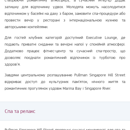
створюючи романтичну атмосферу, а сучасний інтер’єр додає
затишку для відпочинку удвох. Молодята можуть насолодитися
відпочинком у басейні на даху з баром, замовити спа-процедури або
провести вечір у ресторані з інтернаціональною кухнею та
авторськими коктейлями.
Для гостей клубних категорій доступний Executive Lounge, де
подають приватні сніданки та вечірні напої у спокійній атмосфері.
Додатково працює фітнес-центр та сучасний спа-простір, що
дозволяє поєднати романтичний відпочинок із турботою про
здоров’я.
Завдяки центральному розташуванню Pullman Singapore Hill Street
відкриває доступ до культурних пам’яток, нічного життя та
романтичних прогулянок уздовж Marina Bay і Singapore River.
Спа та релакс
Pullman Singapore Hill Street пропонує сучасні можливості для спа та