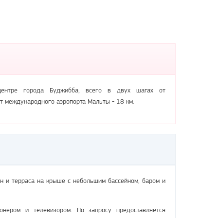
ентре города Буджибба, всего в двух шагах от
от международного аэропорта Мальты - 18 км.
н и терраса на крыше с небольшим бассейном, баром и
нером и телевизором. По запросу предоставляется