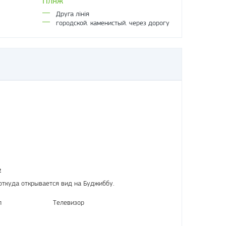
Пляж
Друга лінія
городской. каменистый. через дорогу
²
откуда открывается вид на Буджиббу.
л
Телевизор