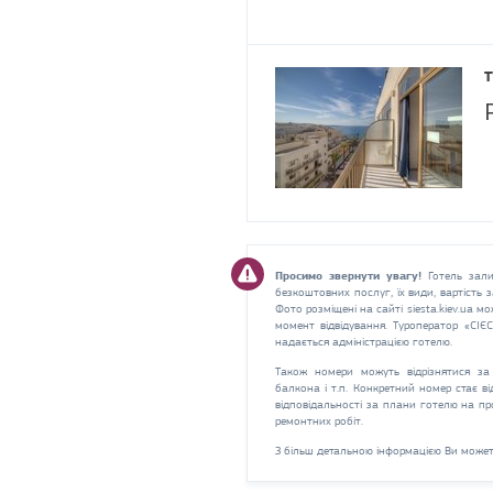
T
Просимо звернути увагу!
Готель зали
безкоштовних послуг, їх види, вартість
Фото розміщені на сайті siesta.kiev.ua мо
момент відвідування. Туроператор «СІЄ
надається адміністрацією готелю.
Також номери можуть відрізнятися за 
балкона і т.п. Конкретний номер стає в
відповідальності за плани готелю на пр
ремонтних робіт.
З більш детальною інформацією Ви может