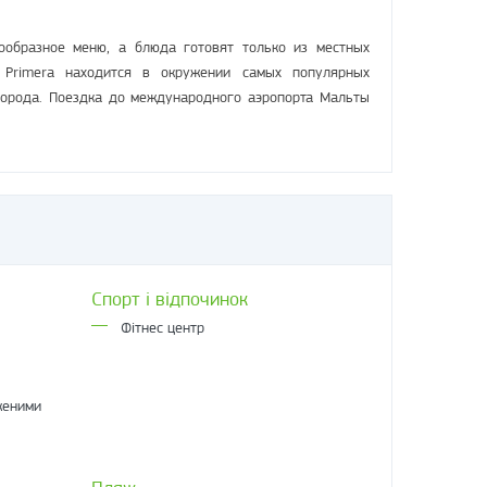
ообразное меню, а блюда готовят только из местных
Primera находится в окружении самых популярных
 города. Поездка до международного аэропорта Мальты
Спорт і відпочинок
Фітнес центр
женими