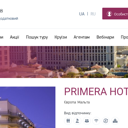
38
UA
RU
Особист
додатковий
ри
Акції
Пошук туру
Круїзи
Агентам
Вебінари
Про
PRIMERA HO
Європа
Мальта
Вид відпочинку: