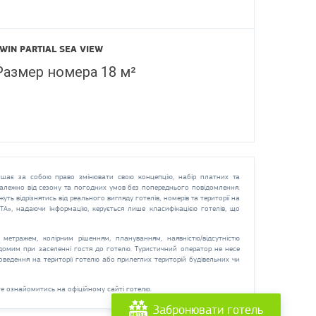
WIN PARTIAL SEA VIEW
Размер номера 18 м²
шає за собою право змінювати свою концепцію, набір платних та
 залежно від сезону та погодних умов без попереднього повідомлення.
жуть відрізнятись від реального вигляду готелів, номерів та території на
СТА», надаючи інформацію, керується лише класифікацією готелів, що
метражем, колірним рішенням, плануванням, наявністю/відсутністю
ідомим при заселенні гостя до готелю. Туристичний оператор не несе
оведення на території готелю або прилеглих територій будівельних чи
е ознайомитись на офіційному сайті готелю.
Забронювати готель