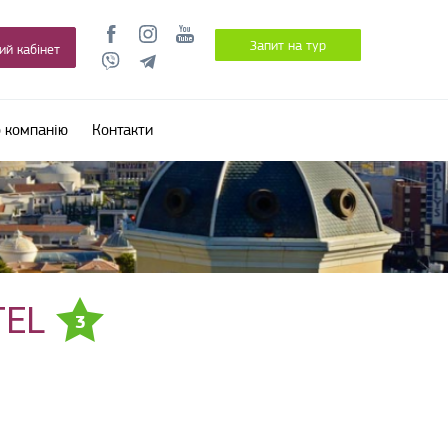
Запит на тур
ий кабінет
 компанію
Контакти
TEL
3