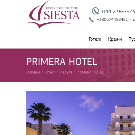
044 238-7-2
+380674458481
– 
Готелі
Країни
Ту
PRIMERA HOTEL
Головна
/
Готелі
/
Мальта
/
PRIMERA HOTEL