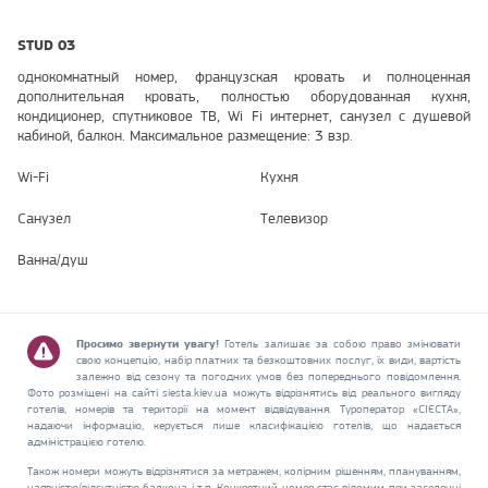
STUD 03
однокомнатный номер, французская кровать и полноценная
дополнительная кровать, полностью оборудованная кухня,
кондиционер, спутниковое ТВ, Wi Fi интернет, санузел с душевой
кабиной, балкон. Максимальное размещение: 3 взр.
Wi-Fi
Кухня
Санузел
Телевизор
Ванна/душ
Просимо звернути увагу!
Готель залишає за собою право змінювати
свою концепцію, набір платних та безкоштовних послуг, їх види, вартість
залежно від сезону та погодних умов без попереднього повідомлення.
Фото розміщені на сайті siesta.kiev.ua можуть відрізнятись від реального вигляду
готелів, номерів та території на момент відвідування. Туроператор «СІЄСТА»,
надаючи інформацію, керується лише класифікацією готелів, що надається
адміністрацією готелю.
Також номери можуть відрізнятися за метражем, колірним рішенням, плануванням,
наявністю/відсутністю балкона і т.п. Конкретний номер стає відомим при заселенні