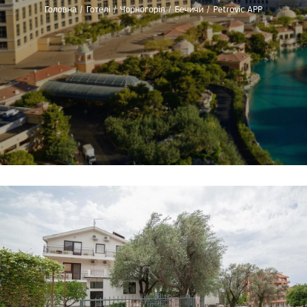
Головна
/
Готелі
/
Чорногорія
/
Бечичи
/
Petrovic APP