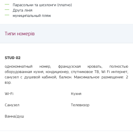
Парасольки та шезлонги (платно)
Друга лінія
муниципальный пляж
Типи номерів
STUD 02
однокомнатный номер, французская кровать, полностью
оборудованная кухня, кондиционер, спутниковое ТВ, Wi Fi интернет,
санузел с душевой кабиной, балкон. Максимальное размещение: 2
взр.
Wi-Fi
Кухня
Санузел
Телевизор
Ванна/душ