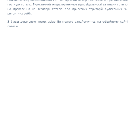
гостя до готелю. Туристичний оператор не несе відповідальності за плани готелю
на проведення на території готелю або прилеглих територій будівельних чи
ремонтних робіт.
З більш детальною інформацією Ви можете ознайомитись на офіційному сайті
готелю.