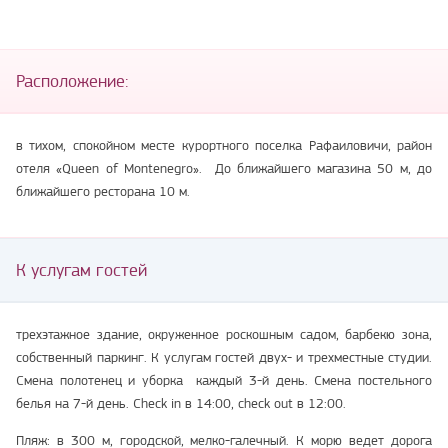
Расположение:
в тихом, спокойном месте курортного поселка Рафаиловичи, район
отеля «Queen of Montenegro». До ближайшего магазина 50 м, до
ближайшего ресторана 10 м.
К услугам гостей
трехэтажное здание, окруженное роскошным садом, барбекю зона,
собственный паркинг. К услугам гостей двух- и трехместные студии.
Смена полотенец и уборка каждый 3-й день. Смена постельного
белья на 7-й день. Check in в 14:00, check out в 12:00.
Пляж: в 300 м, городской, мелко-галечный. К морю ведет дорога