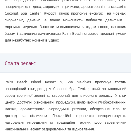
процедури для двох, аюрведичні ритуали, ароматерапія та масажі в
Coconut Spa Center. Курорт також пропонує екскурсії на човнах,
сноркелінг, дайвінг, а також можливість побачити дельфінів і
морських черепах. Завдяки мальовничим заходам сонця, пляжним
барам і затишним лаунж-зонам Palm Beach створює ідеальні умови
для незабутніх моментів удвох.
Спа та релакс
Palm Beach Island Resort & Spa Maldives пропонує гостям
повноцінний спа-досвід у Coconut Spa Center, який розташований
серед тропічної зелені та створений для глибокого релаксу. У спа-
центрі доступні різноманітні процедури, включаючи глибокотканинні
масажі, ароматерапію, аюрведичні ритуали, обгортання тіла та
догляд за обличчям. Професійні терапевти використовують
натуральні інгредієнти та традиційні техніки, щоб забезпечити
максимальний ефект оздоровлення та відновлення.