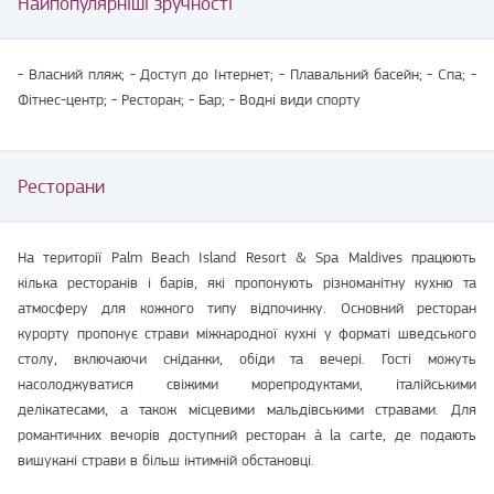
Найпопулярніші зручності
- Власний пляж; - Доступ до Інтернет; - Плавальний басейн; - Спа; -
Фітнес-центр; - Ресторан; - Бар; - Водні види спорту
Ресторани
На території Palm Beach Island Resort & Spa Maldives працюють
кілька ресторанів і барів, які пропонують різноманітну кухню та
атмосферу для кожного типу відпочинку. Основний ресторан
курорту пропонує страви міжнародної кухні у форматі шведського
столу, включаючи сніданки, обіди та вечері. Гості можуть
насолоджуватися свіжими морепродуктами, італійськими
делікатесами, а також місцевими мальдівськими стравами. Для
романтичних вечорів доступний ресторан à la carte, де подають
вишукані страви в більш інтимній обстановці.