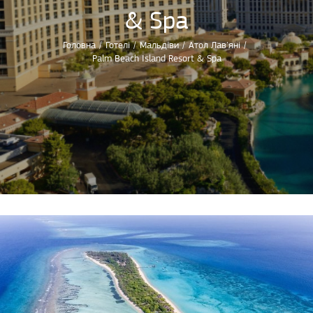
& Spa
Головна
/
Готелі
/
Мальдіви
/
Атол Лав'яні
/
Palm Beach Island Resort & Spa