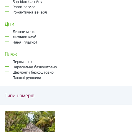
Бар біля басейну
Room-service
Романтична вечеря
Діти
Дитяче меню
Дитячий клуб
Няня (платно)
Пляж
Перша лінія
Парасольки безкоштовно
Шезлонги безкоштовно
Пляжні рушники
Типи номерів