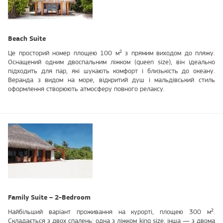
Beach Suite
Це просторий номер площею 100 м² з прямим виходом до пляжу.
Оснащений одним двоспальним ліжком (queen size), він ідеально
підходить для пар, які шукають комфорт і близькість до океану.
Веранда з видом на море, відкритий душ і мальдівський стиль
оформлення створюють атмосферу повного релаксу.
Family Suite – 2-Bedroom
Найбільший варіант проживання на курорті, площею 300 м².
Складається з двох спалень: одна з ліжком king size, інша — з двома