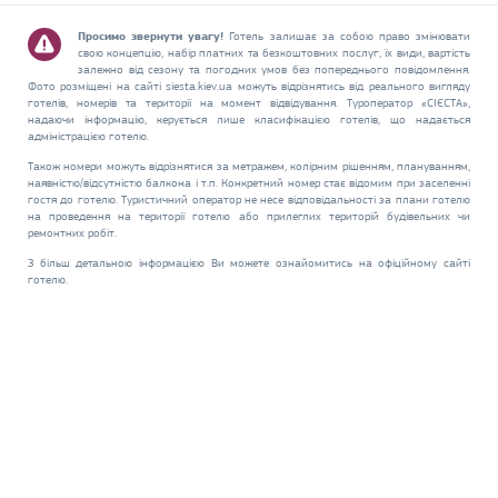
Просимо звернути увагу!
Готель залишає за собою право змінювати
свою концепцію, набір платних та безкоштовних послуг, їх види, вартість
залежно від сезону та погодних умов без попереднього повідомлення.
Фото розміщені на сайті siesta.kiev.ua можуть відрізнятись від реального вигляду
готелів, номерів та території на момент відвідування. Туроператор «СІЄСТА»,
надаючи інформацію, керується лише класифікацією готелів, що надається
адміністрацією готелю.
Також номери можуть відрізнятися за метражем, колірним рішенням, плануванням,
наявністю/відсутністю балкона і т.п. Конкретний номер стає відомим при заселенні
гостя до готелю. Туристичний оператор не несе відповідальності за плани готелю
на проведення на території готелю або прилеглих територій будівельних чи
ремонтних робіт.
З більш детальною інформацією Ви можете ознайомитись на офіційному сайті
готелю.