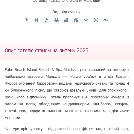
Острова індійського океану
Мальдіви
Вид відпочинку:
Опис готелю станом на липень 2025
Palm Beach Island Resort & Spa Maldives розташований на одному з
найбільших островів Мальдів — Мадіріґурайду в атолі Лавіані.
Курорт оточений бірюзовими водами Індійського океану та понад 4
км білосніжного піску, що створює ідеальні умови для спокійного і
розкішного відпочинку. Готель пропонує 136 просторих номерів із
видом на пляж, обладнаних кондиціонером, міні-баром, сейфом,
телевізором, відкритою ванною кімнатою та типовими мальдівськими
меблями.
На території курорту є відкритий басейн, фітнес-зал, тенісний корт,