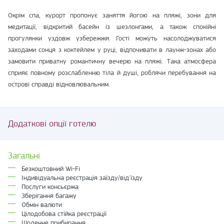
Окрім спа, курорт пропонує заняття йогою на пляжі, зони для
медитації, відкритий басейн із шезлонгами, а також спокійні
прогулянки уздовж узбережжя. Гості можуть насолоджуватися
заходами сонця з коктейлем у руці, відпочивати в лаунж-зонах або
замовити приватну романтичну вечерю на пляжі. Така атмосфера
сприяє повному розслабленню тіла й душі, роблячи перебування на
острові справді відновлювальним.
Додаткові опції готелю
Загальні
Безкоштовний Wi-Fi
Індивідуальна реєстрація заїзду/від'їзду
Послуги консьєржа
Зберігання багажу
Обмін валюти
Цілодобова стійка реєстрації
Щоденне прибирання