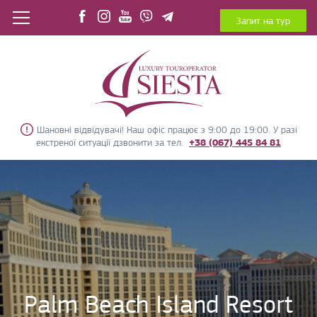
Запит на тур
Шановні відвідувачі! Наш офіс працює з 9:00 до 19:00. У разі
екстреної ситуації дзвонити за тел.
+38 (067) 445 84 81
Palm Beach Island Resort