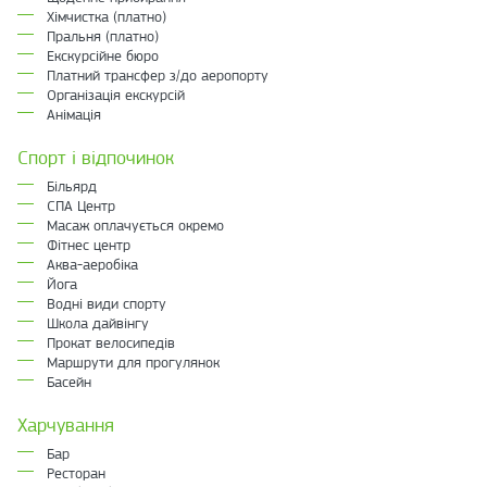
Хімчистка (платно)
Пральня (платно)
Екскурсійне бюро
Платний трансфер з/до аеропорту
Організація екскурсій
Анімація
Спорт і відпочинок
Більярд
СПА Центр
Масаж оплачується окремо
Фітнес центр
Аква-аеробіка
Йога
Водні види спорту
Школа дайвінгу
Прокат велосипедів
Маршрути для прогулянок
Басейн
Харчування
Бар
Ресторан