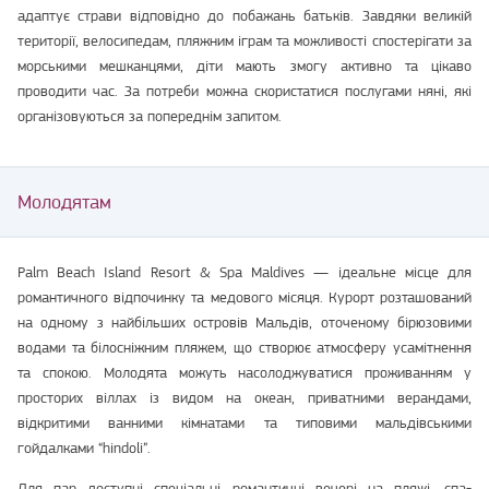
адаптує страви відповідно до побажань батьків. Завдяки великій
території, велосипедам, пляжним іграм та можливості спостерігати за
морськими мешканцями, діти мають змогу активно та цікаво
проводити час. За потреби можна скористатися послугами няні, які
організовуються за попереднім запитом.
Молодятам
Palm Beach Island Resort & Spa Maldives — ідеальне місце для
романтичного відпочинку та медового місяця. Курорт розташований
на одному з найбільших островів Мальдів, оточеному бірюзовими
водами та білосніжним пляжем, що створює атмосферу усамітнення
та спокою. Молодята можуть насолоджуватися проживанням у
просторих віллах із видом на океан, приватними верандами,
відкритими ванними кімнатами та типовими мальдівськими
гойдалками “hindoli”.
Для пар доступні спеціальні романтичні вечері на пляжі, спа-