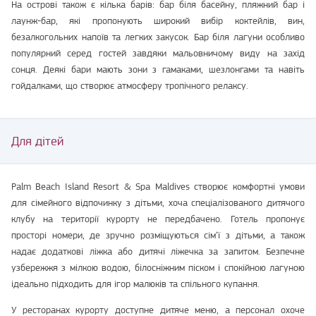
На острові також є кілька барів: бар біля басейну, пляжний бар і
лаунж-бар, які пропонують широкий вибір коктейлів, вин,
безалкогольних напоїв та легких закусок. Бар біля лагуни особливо
популярний серед гостей завдяки мальовничому виду на захід
сонця. Деякі бари мають зони з гамаками, шезлонгами та навіть
гойдалками, що створює атмосферу тропічного релаксу.
Для дітей
Palm Beach Island Resort & Spa Maldives створює комфортні умови
для сімейного відпочинку з дітьми, хоча спеціалізованого дитячого
клубу на території курорту не передбачено. Готель пропонує
просторі номери, де зручно розміщуються сім’ї з дітьми, а також
надає додаткові ліжка або дитячі ліжечка за запитом. Безпечне
узбережжя з мілкою водою, білосніжним піском і спокійною лагуною
ідеально підходить для ігор малюків та спільного купання.
У ресторанах курорту доступне дитяче меню, а персонал охоче