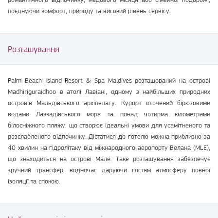
поєднуючи комфорт, природу та високий рівень сервісу.
Розташування
Palm Beach Island Resort & Spa Maldives розташований на острові
Madhiriguraidhoo в атолі Лавіані, одному з найбільших природних
островів Мальдівського архіпелагу. Курорт оточений бірюзовими
водами Лаккадівського моря та понад чотирма кілометрами
білосніжного пляжу, що створює ідеальні умови для усамітненого та
розслабленого відпочинку. Дістатися до готелю можна приблизно за
40 хвилин на гідролітаку від міжнародного аеропорту Велана (MLE),
що знаходиться на острові Мале. Таке розташування забезпечує
зручний трансфер, водночас даруючи гостям атмосферу повної
ізоляції та спокою.