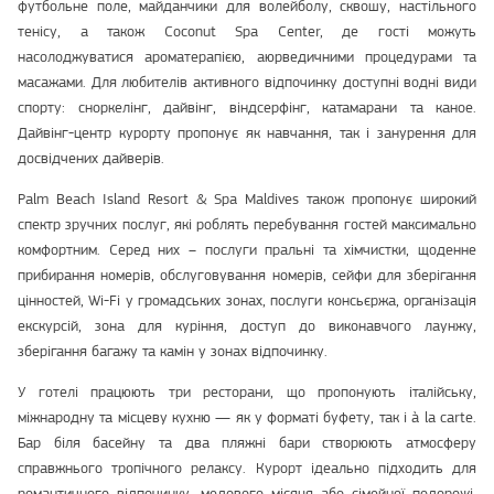
футбольне поле, майданчики для волейболу, сквошу, настільного
тенісу, а також Coconut Spa Center, де гості можуть
насолоджуватися ароматерапією, аюрведичними процедурами та
масажами. Для любителів активного відпочинку доступні водні види
спорту: сноркелінг, дайвінг, віндсерфінг, катамарани та каное.
Дайвінг-центр курорту пропонує як навчання, так і занурення для
досвідчених дайверів.
Palm Beach Island Resort & Spa Maldives також пропонує широкий
спектр зручних послуг, які роблять перебування гостей максимально
комфортним. Серед них – послуги пральні та хімчистки, щоденне
прибирання номерів, обслуговування номерів, сейфи для зберігання
цінностей, Wi-Fi у громадських зонах, послуги консьєржа, організація
екскурсій, зона для куріння, доступ до виконавчого лаунжу,
зберігання багажу та камін у зонах відпочинку.
У готелі працюють три ресторани, що пропонують італійську,
міжнародну та місцеву кухню — як у форматі буфету, так і à la carte.
Бар біля басейну та два пляжні бари створюють атмосферу
справжнього тропічного релаксу. Курорт ідеально підходить для
романтичного відпочинку, медового місяця або сімейної подорожі,