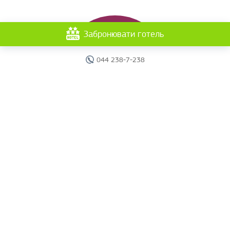
Забронювати готель
044 238-7-238
Головна
Готелі
Пошук туру
Вебінари
Країни
Круїзи
Акції
Новини
Документи
Агентам
Про компанію
Звіти
Контакти
Карта сайту