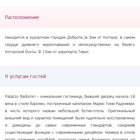
Расположение:
Находится в курортном городке Доброта (в 3км от Котора), в самом
сердце древнего мореплавания и непосредственно на берегу
Которской бухты. В 15км от аэропорта Тиват.
К услугам гостей
Palazzo Radomiri - уникальная гостиница, бывший дворец начала 18
века в стиле барокко, построенный капитаном Марко Томи Радомири,
в честь которого назван небольшой бутик-отель. Оригинальный
внешний вид и характер помещений были тщательно восстановлены
и доведены до самых современных стандартов, соединив
существующие функции с современными дизайном. Номера в отеле
носят названия кораблей, которыми семья Радомири владела на