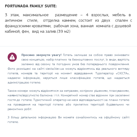
FORTUNADA FAMILY SUITE:
3 этаж, максимальное размещение – 4 взрослых, мебель в
античном стиле, оттделка камнем, состоит из двух спален с
французскими кроватями, рабочая зона, ванная комната с душевой
кабиной, фен, вид на залив.(39 м2)
Просимо звернути увагу!
Готель залишає за собою право змінювати
свою концепцію, набір платних та безкоштовних послуг, їх види, вартість
залежно від сезону та погодних умов без попереднього повідомлення.
Фото розміщені на сайті siesta.kiev.ua можуть відрізнятись від реального вигляду
готелів, номерів та території на момент відвідування. Туроператор «СІЄСТА»,
надаючи інформацію, керується лише класифікацією готелів, що надається
адміністрацією готелю.
Також номери можуть відрізнятися за метражем, колірним рішенням, плануванням,
наявністю/відсутністю балкона і т.п. Конкретний номер стає відомим при заселенні
гостя до готелю. Туристичний оператор не несе відповідальності за плани готелю
на проведення на території готелю або прилеглих територій будівельних чи
ремонтних робіт.
З більш детальною інформацією Ви можете ознайомитись на офіційному сайті
готелю.