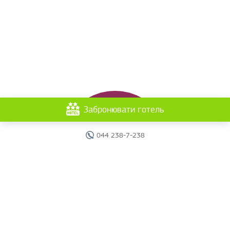
Забронювати готель
044 238-7-238
Головна
Готелі
Пошук туру