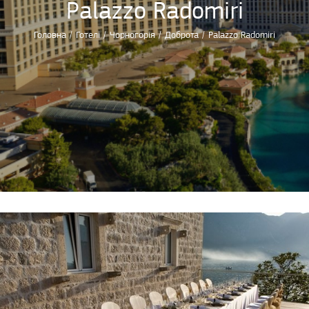
Palazzo Radomiri
Головна
/
Готелі
/
Чорногорія
/
Доброта
/
Palazzo Radomiri