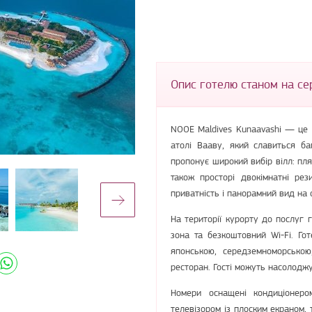
Опис готелю станом на с
NOOE Maldives Kunaavashi — це 
атолі Вааву, який славиться б
пропонує широкий вибір вілл: пля
також просторі двокімнатні рез
приватність і панорамний вид на 
На території курорту до послуг 
зона та безкоштовний Wi-Fi. Го
японською, середземноморською
ресторан. Гості можуть насолоджу
Номери оснащені кондиціонером
телевізором із плоским екраном,