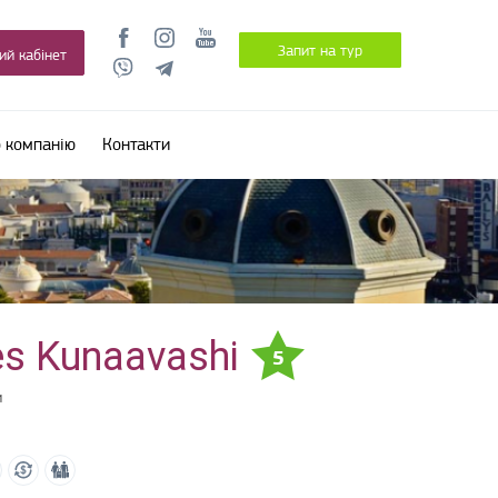
Запит на тур
ий кабінет
 компанію
Контакти
s Kunaavashi
5
и