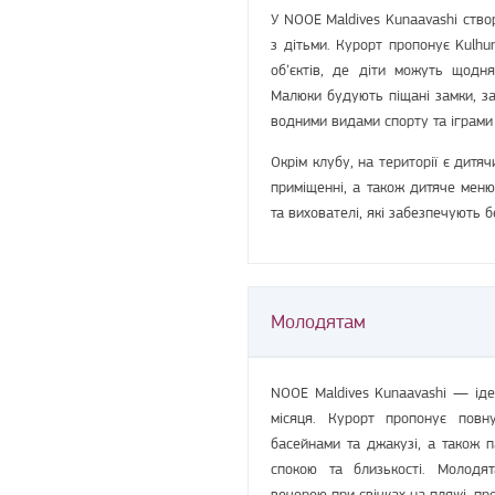
У NOOE Maldives Kunaavashi ство
з дітьми. Курорт пропонує Kulhu
об’єктів, де діти можуть щодн
Малюки будують піщані замки, з
водними видами спорту та іграми 
Окрім клубу, на території є дитя
приміщенні, а також дитяче меню
та вихователі, які забезпечують б
Молодятам
NOOE Maldives Kunaavashi — іде
місяця. Курорт пропонує повну
басейнами та джакузі, а також 
спокою та близькості. Молодя
вечерею при свічках на пляжі, пр