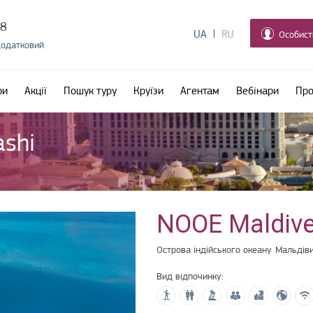
38
UA
RU
Особист
додатковий
ри
Акції
Пошук туру
Круїзи
Агентам
Вебінари
Про
shi
NOOE Maldive
Острова індійського океану
Мальдів
Вид відпочинку: