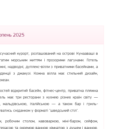
ерпень 2025
сучасний курорт, розташований на острові Кунааваші в
агатим морським життям і прозорими лагунами. Готель
жні, надводні, дуплекс-вілли з приватними басейнами, а
иденції з джакузі. Кожна вілла має стильний дизайн,
океан.
гостей відкритий басейн, фітнес-центр, приватна пляжна
тель має три ресторани з кухнею різних країн світу —
, мальдівською, італійською — а також бар і гриль-
ватись сніданком у форматі "шведський стіл".
, робочим столом, кавоваркою, міні-баром, сейфом,
 терасою та окремою ванною кімнатою з душем і ванною.