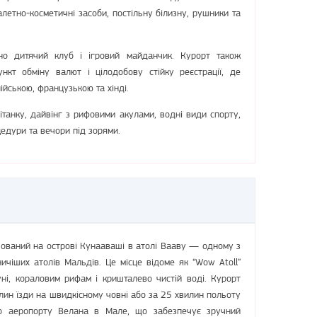
летно-косметичні засоби, постільну білизну, рушники та
но дитячий клуб і ігровий майданчик. Курорт також
нкт обміну валют і цілодобову стійку реєстрації, де
ійською, французькою та хінді.
танку, дайвінг з рифовими акулами, водні види спорту,
цедури та вечори під зорями.
ований на острові Кунааваші в атолі Вааву — одному з
чіших атолів Мальдів. Це місце відоме як “Wow Atoll”
ні, кораловим рифам і кришталево чистій воді. Курорт
лин їзди на швидкісному човні або за 25 хвилин польоту
го аеропорту Велана в Мале, що забезпечує зручний