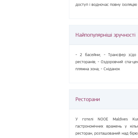
доступ і водночас повну ізоляцію
Найпопулярніші зручності
- 2 басейни; - Трансфер з/до 
ресторанів; - Оздоровчий спа-цен
пляжна зона; - Сніданок
Ресторани
У готелі NOOE Maldives Kuna
гастрономічних вражень у кіль
ресторан, розташований над бірю