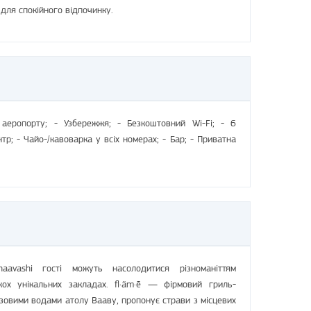
 для спокійного відпочинку.
аеропорту; - Узбережжя; - Безкоштовний Wi-Fi; - 6
тр; - Чайо-/кавоварка у всіх номерах; - Бар; - Приватна
avashi гості можуть насолодитися різноманіттям
кох унікальних закладах. fl·äm·ē — фірмовий гриль-
зовими водами атолу Вааву, пропонує страви з місцевих