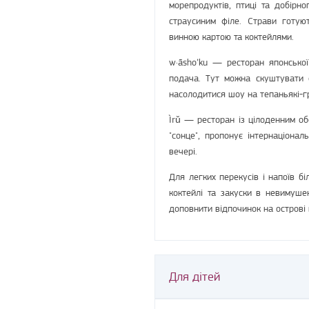
морепродуктів, птиці та добірн
страусиним філе. Страви готую
винною картою та коктейлями.
w·āsho’ku — ресторан японської
подача. Тут можна скуштувати с
насолодитися шоу на тепаньякі-гр
Ìrǔ — ресторан із цілоденним об
"сонце", пропонує інтернаціона
вечері.
Для легких перекусів і напоїв бі
коктейлі та закуски в невимуше
доповнити відпочинок на острові 
Для дітей