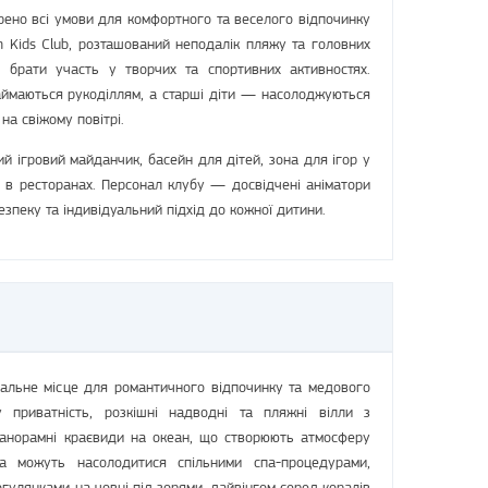
рено всі умови для комфортного та веселого відпочинку
n Kids Club, розташований неподалік пляжу та головних
я брати участь у творчих та спортивних активностях.
аймаються рукоділлям, а старші діти — насолоджуються
на свіжому повітрі.
чий ігровий майданчик, басейн для дітей, зона для ігор у
 в ресторанах. Персонал клубу — досвідчені аніматори
езпеку та індивідуальний підхід до кожної дитини.
альне місце для романтичного відпочинку та медового
 приватність, розкішні надводні та пляжні вілли з
панорамні краєвиди на океан, що створюють атмосферу
та можуть насолодитися спільними спа-процедурами,
огулянками на човні під зорями, дайвінгом серед коралів