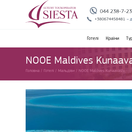
044 238-7-2
+380674458481
– 
Готелі
Країни
Ту
NOOE Maldives Kunaava
Головна
/
Готелі
/
Мальдіви
/
NOOE Maldives Kunaavashi