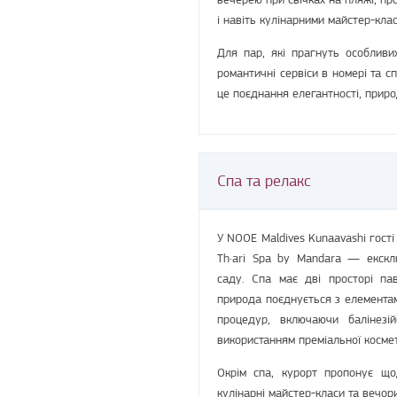
і навіть кулінарними майстер-кла
Для пар, які прагнуть особливих
романтичні сервіси в номері та с
це поєднання елегантності, приро
Спа та релакс
У NOOE Maldives Kunaavashi гост
Th·ari Spa by Mandara — екскл
саду. Спа має дві просторі па
природа поєднується з елемента
процедур, включаючи балінезій
використанням преміальної космети
Окрім спа, курорт пропонує що
кулінарні майстер-класи та вечор