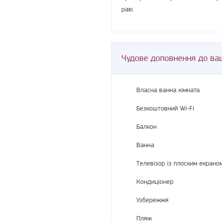
раю.
Чудове доповнення до ва
Власна ванна кімната
Безкоштовний Wi-Fi
Балкон
Ванна
Телевізор із плоским екрано
Кондиціонер
Узбережжя
Пляж