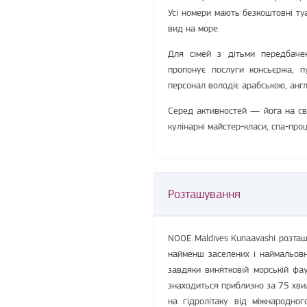
Усі номери мають безкоштовні туа
вид на море.
Для сімей з дітьми передбаче
пропонує послуги консьєржа, пу
персонал володіє арабською, англ
Серед активностей — йога на сві
кулінарні майстер-класи, спа-про
Розташування
NOOE Maldives Kunaavashi розташ
найменш заселених і наймальовни
завдяки винятковій морській фау
знаходиться приблизно за 75 хви
на гідролітаку від міжнародно