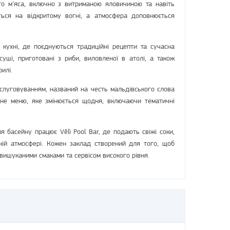
ого м’яса, включно з витриманою яловичиною та навіть
ться на відкритому вогні, а атмосфера доповнюється
 кухні, де поєднуються традиційні рецепти та сучасна
уші, приготовані з риби, виловленої в атолі, а також
илі.
слуговуванням, названий на честь мальдівського слова
льне меню, яке змінюється щодня, включаючи тематичні
ля басейну працює Vēlì Pool Bar, де подають свіжі соки,
ній атмосфері. Кожен заклад створений для того, щоб
вишуканими смаками та сервісом високого рівня.