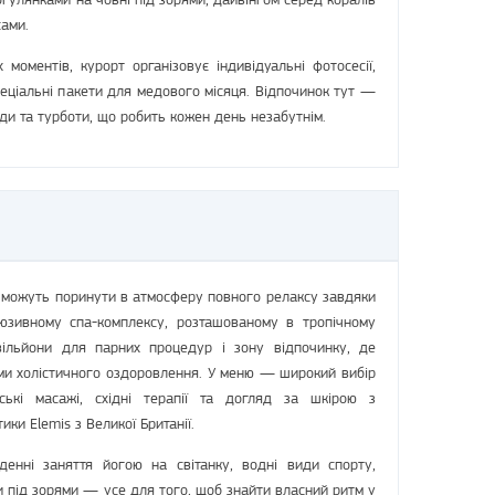
сами.
 моментів, курорт організовує індивідуальні фотосесії,
пеціальні пакети для медового місяця. Відпочинок тут —
ди та турботи, що робить кожен день незабутнім.
і можуть поринути в атмосферу повного релаксу завдяки
юзивному спа-комплексу, розташованому в тропічному
вільйони для парних процедур і зону відпочинку, де
ми холістичного оздоровлення. У меню — широкий вибір
ські масажі, східні терапії та догляд за шкірою з
ки Elemis з Великої Британії.
денні заняття йогою на світанку, водні види спорту,
и під зорями — усе для того, щоб знайти власний ритм у