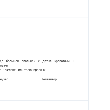
ер,с большой спальней с двумя кроватями + 1
нными.
з 4 человек или троих врослых.
нузел
Телевизор