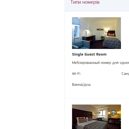
Типи номерів
Single Guest Room
Меблированный номер для одног
Wi-Fi
Сан
Ванна/душ