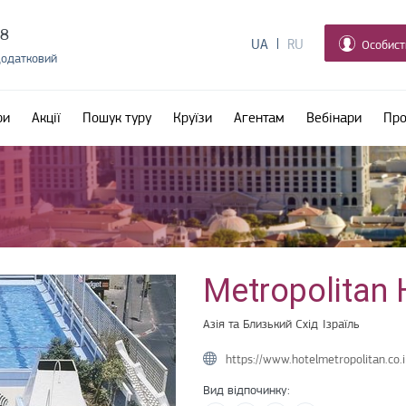
38
UA
RU
Особист
додатковий
ри
Акції
Пошук туру
Круїзи
Агентам
Вебінари
Про
Metropolitan 
Азія та Близький Схід
Ізраїль
https://www.hotelmetropolitan.co.i
Вид відпочинку: