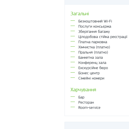
Загальні
Безкоштовний Wi-Fi
Послуги консьєржа
Зберігання багажу
Цілодобова стійка реєстрації
Платна парковка
Хімчистка (платно)
Пральня (платно)
Банкетна зала
Конференц зала
Екскурсійне бюро
Бізнес центр
Сімейні номери
Харчування
Бар
Ресторан
Room-service