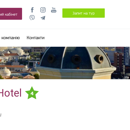
Запит на тур
ий кабінет
 компанію
Контакти
Hotel
4
l/