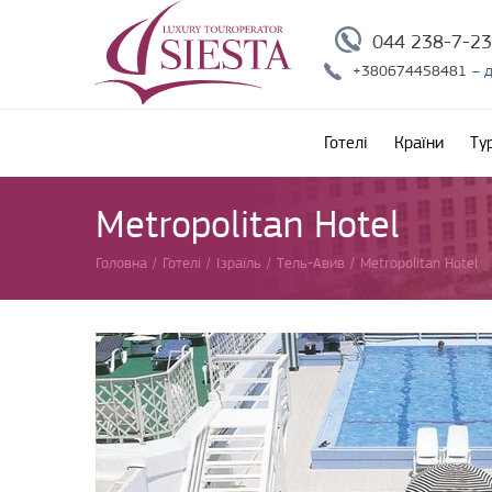
044 238-7-2
+380674458481
– 
Готелі
Країни
Ту
Metropolitan Hotel
Головна
/
Готелі
/
Ізраїль
/
Тель-Авив
/
Metropolitan Hotel