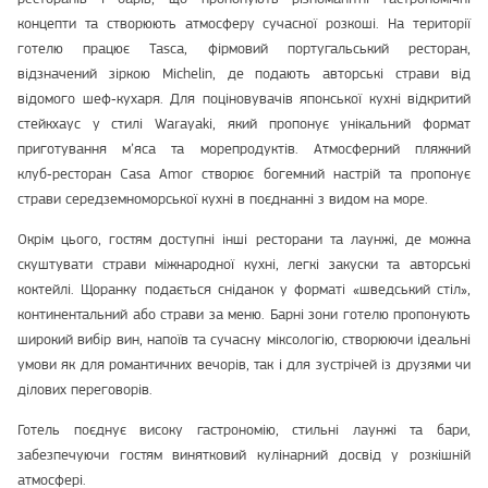
концепти та створюють атмосферу сучасної розкоші. На території
готелю працює Tasca, фірмовий португальський ресторан,
відзначений зіркою Michelin, де подають авторські страви від
відомого шеф‑кухаря. Для поціновувачів японської кухні відкритий
стейкхаус у стилі Warayaki, який пропонує унікальний формат
приготування м’яса та морепродуктів. Атмосферний пляжний
клуб‑ресторан Casa Amor створює богемний настрій та пропонує
страви середземноморської кухні в поєднанні з видом на море.
Окрім цього, гостям доступні інші ресторани та лаунжі, де можна
скуштувати страви міжнародної кухні, легкі закуски та авторські
коктейлі. Щоранку подається сніданок у форматі «шведський стіл»,
континентальний або страви за меню. Барні зони готелю пропонують
широкий вибір вин, напоїв та сучасну міксологію, створюючи ідеальні
умови як для романтичних вечорів, так і для зустрічей із друзями чи
ділових переговорів.
Готель поєднує високу гастрономію, стильні лаунжі та бари,
забезпечуючи гостям винятковий кулінарний досвід у розкішній
атмосфері.