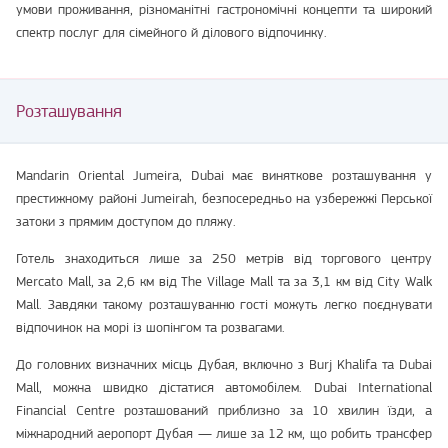
умови проживання, різноманітні гастрономічні концепти та широкий
спектр послуг для сімейного й ділового відпочинку.
Розташування
Mandarin Oriental Jumeira, Dubai має виняткове розташування у
престижному районі Jumeirah, безпосередньо на узбережжі Перської
затоки з прямим доступом до пляжу.
Готель знаходиться лише за 250 метрів від торгового центру
Mercato Mall, за 2,6 км від The Village Mall та за 3,1 км від City Walk
Mall. Завдяки такому розташуванню гості можуть легко поєднувати
відпочинок на морі із шопінгом та розвагами.
До головних визначних місць Дубая, включно з Burj Khalifa та Dubai
Mall, можна швидко дістатися автомобілем. Dubai International
Financial Centre розташований приблизно за 10 хвилин їзди, а
міжнародний аеропорт Дубая — лише за 12 км, що робить трансфер