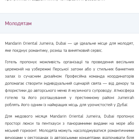
Молодятам
Mandarin Oriental Jumeira, Dubai — це ідеальне місце для молодят,
яке поєднує романтику, розкіш та винятковий сервіс.
Готель пропонує можливість організації та проведення весільних
церемоній на узбережжі Перської затоки або у стильних банкетних
залах із сучасним дизайном. Професійна команда координаторів
допомагає створити індивідуальний сценарій свята — від декору та
флористики до авторського меню й музичного супроводу. Атмосфера
готелю та його розташування у престижному районі Jumeirah
роблять його одним із найкращих місць для урочистостей у Дубаї.
Для медового місяця Mandarin Oriental Jumeira, Dubai пропонує
просторі люкси та пентхауси з панорамними видами на море або
міський горизонт. Молодята можуть насолоджуватися романтичними
вечорами у ресторанах із авторськими концептами, відпочивати біля