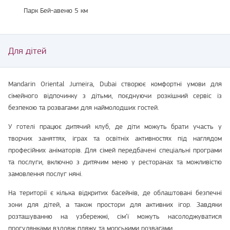
Парк Бей-авеню 5 км
Для дітей
Mandarin Oriental Jumeira, Dubai створює комфортні умови для
сімейного відпочинку з дітьми, поєднуючи розкішний сервіс із
безпекою та розвагами для наймолодших гостей.
У готелі працює дитячий клуб, де діти можуть брати участь у
творчих заняттях, іграх та освітніх активностях під наглядом
професійних аніматорів. Для сімей передбачені спеціальні програми
та послуги, включно з дитячим меню у ресторанах та можливістю
замовлення послуг няні.
На території є кілька відкритих басейнів, де облаштовані безпечні
зони для дітей, а також простори для активних ігор. Завдяки
розташуванню на узбережжі, сім’ї можуть насолоджуватися
прогулянками вздовж пляжу та морськими розвагами.