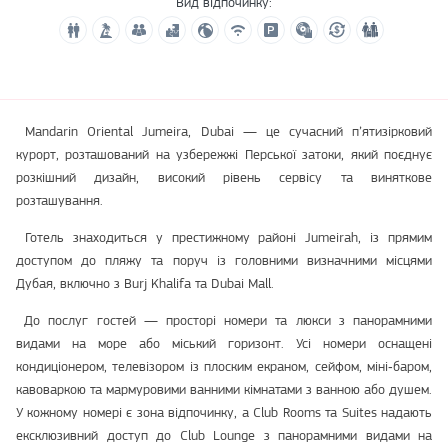
Вид відпочинку:
Mandarin Oriental Jumeira, Dubai — це сучасний п’ятизірковий
курорт, розташований на узбережжі Перської затоки, який поєднує
розкішний дизайн, високий рівень сервісу та виняткове
розташування.
Готель знаходиться у престижному районі Jumeirah, із прямим
доступом до пляжу та поруч із головними визначними місцями
Дубая, включно з Burj Khalifa та Dubai Mall.
До послуг гостей — просторі номери та люкси з панорамними
видами на море або міський горизонт. Усі номери оснащені
кондиціонером, телевізором із плоским екраном, сейфом, міні‑баром,
кавоваркою та мармуровими ванними кімнатами з ванною або душем.
У кожному номері є зона відпочинку, а Club Rooms та Suites надають
ексклюзивний доступ до Club Lounge з панорамними видами на