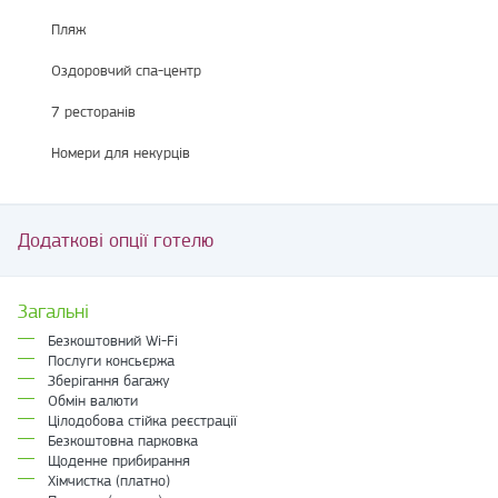
Пляж
Оздоровчий спа-центр
7 ресторанів
Номери для некурців
Додаткові опції готелю
Загальні
Безкоштовний Wi-Fi
Послуги консьєржа
Зберігання багажу
Обмін валюти
Цілодобова стійка реєстрації
Безкоштовна парковка
Щоденне прибирання
Хімчистка (платно)