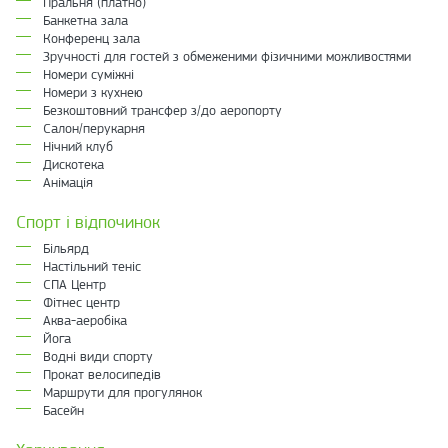
Пральня (платно)
Банкетна зала
Конференц зала
Зручності для гостей з обмеженими фізичними можливостями
Номери суміжні
Номери з кухнею
Безкоштовний трансфер з/до аеропорту
Салон/перукарня
Нічний клуб
Дискотека
Анімація
Спорт і відпочинок
Більярд
Настільний теніс
СПА Центр
Фітнес центр
Аква-аеробіка
Йога
Водні види спорту
Прокат велосипедів
Маршрути для прогулянок
Басейн