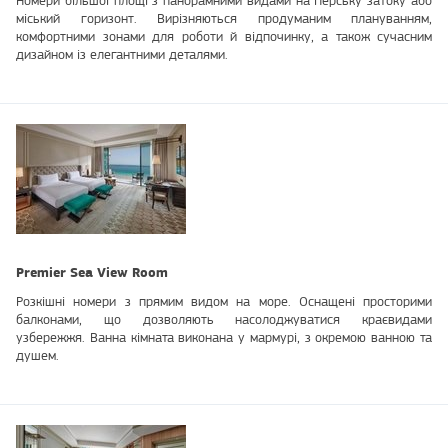
Номери більшої площі з панорамними видами на Перську затоку або
міський горизонт. Вирізняються продуманим плануванням,
комфортними зонами для роботи й відпочинку, а також сучасним
дизайном із елегантними деталями.
Premier Sea View Room
Розкішні номери з прямим видом на море. Оснащені просторими
балконами, що дозволяють насолоджуватися краєвидами
узбережжя. Ванна кімната виконана у мармурі, з окремою ванною та
душем.