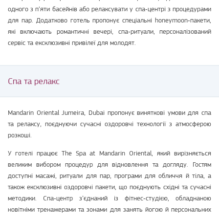
одного з п’яти басейнів або релаксувати у спа‑центрі з процедурами
для пар. Додатково готель пропонує спеціальні honeymoon‑пакети,
які включають романтичні вечері, спа‑ритуали, персоналізований
сервіс та ексклюзивні привілеї для молодят.
Спа та релакс
Mandarin Oriental Jumeira, Dubai пропонує виняткові умови для спа
та релаксу, поєднуючи сучасні оздоровчі технології з атмосферою
розкоші.
У готелі працює The Spa at Mandarin Oriental, який вирізняється
великим вибором процедур для відновлення та догляду. Гостям
доступні масажі, ритуали для пар, програми для обличчя й тіла, а
також ексклюзивні оздоровчі пакети, що поєднують східні та сучасні
методики. Спа‑центр з’єднаний із фітнес‑студією, обладнаною
новітніми тренажерами та зонами для занять йогою й персональних