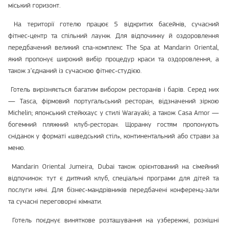
міський горизонт.
На території готелю працює 5 відкритих басейнів, сучасний
фітнес‑центр та спільний лаунж. Для відпочинку й оздоровлення
передбачений великий спа‑комплекс The Spa at Mandarin Oriental,
який пропонує широкий вибір процедур краси та оздоровлення, а
також з’єднаний із сучасною фітнес‑студією.
Готель вирізняється багатим вибором ресторанів і барів. Серед них
— Tasca, фірмовий португальський ресторан, відзначений зіркою
Michelin; японський стейкхаус у стилі Warayaki; а також Casa Amor —
богемний пляжний клуб‑ресторан. Щоранку гостям пропонують
сніданок у форматі «шведський стіл», континентальний або страви за
меню.
Mandarin Oriental Jumeira, Dubai також орієнтований на сімейний
відпочинок: тут є дитячий клуб, спеціальні програми для дітей та
послуги няні. Для бізнес‑мандрівників передбачені конференц‑зали
та сучасні переговорні кімнати.
Готель поєднує виняткове розташування на узбережжі, розкішні