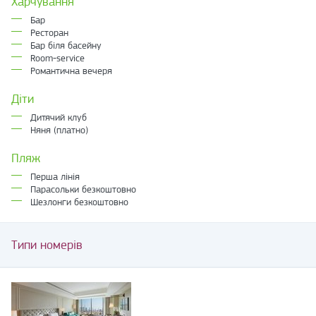
Харчування
Бар
Ресторан
Бар біля басейну
Room-service
Романтична вечеря
Діти
Дитячий клуб
Няня (платно)
Пляж
Перша лінія
Парасольки безкоштовно
Шезлонги безкоштовно
Типи номерів