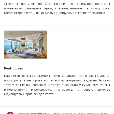
Люкси з доступом до Club Lounge, що поєднують простір і
приватність. Включають окрему спальню, вітальню та робочу зону.
Ідеальні для гостей, які цінують індивідуальний сервіс та комфорт.
Penthouses
Найпрестижніші апартаменти готелю. Складаються з кількох спалень,
просторої вітальні, приватної тераси та панорамних видів на Перську
затоку та міський горизонт. Інтер’єр виконаний у сучасному стилі з
використанням високоякісних матеріалів, а сервіс включає
індивідуальні привілеї для гостей.
Просимо звернути увагу!
Готель залишає за собою право змінювати