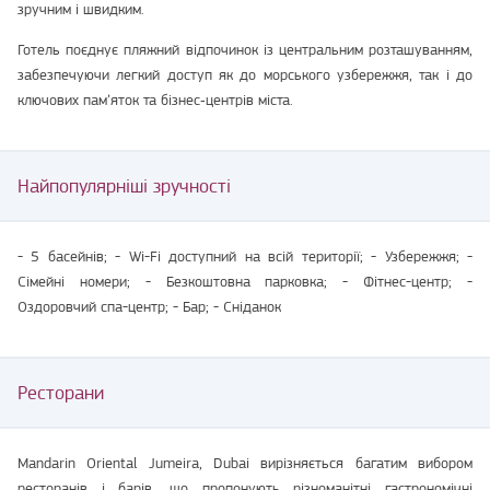
зручним і швидким.
Готель поєднує пляжний відпочинок із центральним розташуванням,
забезпечуючи легкий доступ як до морського узбережжя, так і до
ключових пам’яток та бізнес‑центрів міста.
Найпопулярніші зручності
- 5 басейнів; - Wi-Fi доступний на всій території; - Узбережжя; -
Сімейні номери; - Безкоштовна парковка; - Фітнес-центр; -
Оздоровчий спа-центр; - Бар; - Сніданок
Ресторани
Mandarin Oriental Jumeira, Dubai вирізняється багатим вибором
ресторанів і барів, що пропонують різноманітні гастрономічні