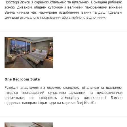
Просторі люкси з окремою спальнею та вітальнею. Оснащені робочою
зоною, диваном, обіднім куточком і великими панорамними вікнами.
Ванна кімната має мармурове оздоблення, ванну та душ. Ідеальні
для довготривалого проживання або сімейного відпочинку.
One Bedroom Suite
Розкішні апартаменти з окремою спальнею, вітальнею та їдальнею.
Інтер’єр прикрашений сучасними деталями та декоративними
елементами, що створюють атмосферу витонченості. Балкон
відкриває панорамні краєвиди на море чи Burj Khalifa.