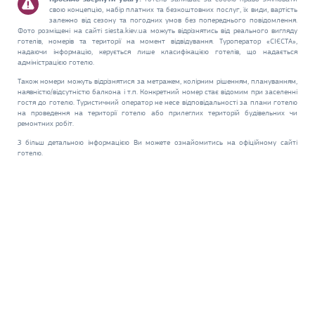
свою концепцію, набір платних та безкоштовних послуг, їх види, вартість
залежно від сезону та погодних умов без попереднього повідомлення.
Фото розміщені на сайті siesta.kiev.ua можуть відрізнятись від реального вигляду
готелів, номерів та території на момент відвідування. Туроператор «СІЄСТА»,
надаючи інформацію, керується лише класифікацією готелів, що надається
адміністрацією готелю.
Також номери можуть відрізнятися за метражем, колірним рішенням, плануванням,
наявністю/відсутністю балкона і т.п. Конкретний номер стає відомим при заселенні
гостя до готелю. Туристичний оператор не несе відповідальності за плани готелю
на проведення на території готелю або прилеглих територій будівельних чи
ремонтних робіт.
З більш детальною інформацією Ви можете ознайомитись на офіційному сайті
готелю.