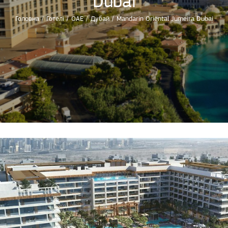
Dubai
Головна
/
Готелі
/
ОАЕ
/
Дубай
/
Mandarin Oriental Jumeira Dubai