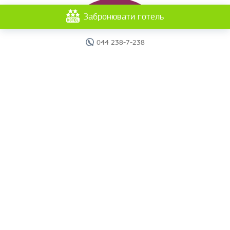
Забронювати готель
044 238-7-238
Головна
Готелі
Пошук туру
Вебінари
Країни
Круїзи
Акції
Новини
Документи
Агентам
Про компанію
Звіти
Контакти
Карта сайту