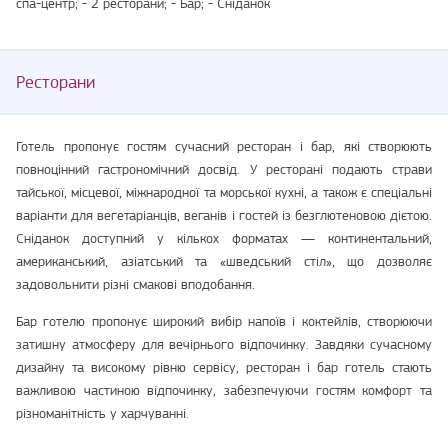
спа-центр; - 2 ресторани; - Бар; - Сніданок
Ресторани
Готель пропонує гостям сучасний ресторан і бар, які створюють
повноцінний гастрономічний досвід. У ресторані подають страви
тайської, місцевої, міжнародної та морської кухні, а також є спеціальні
варіанти для вегетаріанців, веганів і гостей із безглютеновою дієтою.
Сніданок доступний у кількох форматах — континентальний,
американський, азіатський та «шведський стіл», що дозволяє
задовольнити різні смакові вподобання.
Бар готелю пропонує широкий вибір напоїв і коктейлів, створюючи
затишну атмосферу для вечірнього відпочинку. Завдяки сучасному
дизайну та високому рівню сервісу, ресторан і бар готель стають
важливою частиною відпочинку, забезпечуючи гостям комфорт та
різноманітність у харчуванні.