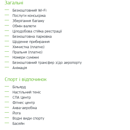
Загальні
Безкоштовний Wi-Fi
Послуги консьєржа
Зберігання багажу
Обмін валюти
Цілодобова стійка реєстрації
Безкоштовна парковка
Щоденне прибирання
Хімчистка (платно)
Пральня (платно)
Номери суміжні
Безкоштовний трансфер з/до аеропорту
Анімація
Спорт і відпочинок
Більярд
Настільний теніс
СПА Центр
Фітнес центр
Аква-аеробіка
Йога
Водні види спорту
Басейн