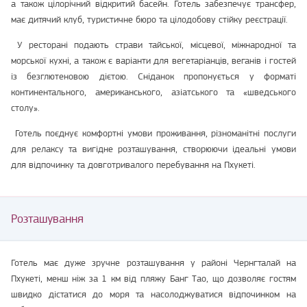
а також цілорічний відкритий басейн. Готель забезпечує трансфер,
має дитячий клуб, туристичне бюро та цілодобову стійку реєстрації.
У ресторані подають страви тайської, місцевої, міжнародної та
морської кухні, а також є варіанти для вегетаріанців, веганів і гостей
із безглютеновою дієтою. Сніданок пропонується у форматі
континентального, американського, азіатського та «шведського
столу».
Готель поєднує комфортні умови проживання, різноманітні послуги
для релаксу та вигідне розташування, створюючи ідеальні умови
для відпочинку та довготривалого перебування на Пхукеті.
Розташування
Готель має дуже зручне розташування у районі Чернгталай на
Пхукеті, менш ніж за 1 км від пляжу Банг Тао, що дозволяє гостям
швидко дістатися до моря та насолоджуватися відпочинком на