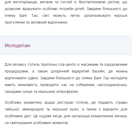
для вегетаріанців, веганів та гостей із безглютеновою дієтою, що
дозволяє врахувати особливі потреби дітей. Завдяки близькості до
пляжу Банг Тао, сім’ї можуть легко організовувати морські
прогулянки та активний відпочинок.
Молодятам
Для релаксу готель пропонує спа-центр із масажами та оздоровчими
процедурами, а також цілорічний відкритий басейн, де можна
відпочивати удвох. Завдяки близькості до пляжу Банг Тао молодята
мають можливість проводити час на узбережжі, насолоджуючись
заходами сонця та морською атмосферою.
Особливу романтику додає ресторан готелю, де подають страви
тайської, міжнародної та морської кухні, а також є варіанти для
особливих дієт. Це чудове місце для організації романтичних вечерь
чи святкування особливих моментів.