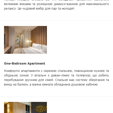
великими вікнами та розкішною джакузі-ванною для максимального
релаксу. Це чудовий вибір для пар та молодят.
One-Bedroom Apartment
Комфортні апартаменти з окремою спальнею, повноцінною кухнею та
обідньою зоною. У вітальні є диван-ліжко та телевізор, що робить
перебування зручним для сімей. Спальня має систему зберігання та
вихід на балкон, а ванна кімната обладнана душовою кабіною.