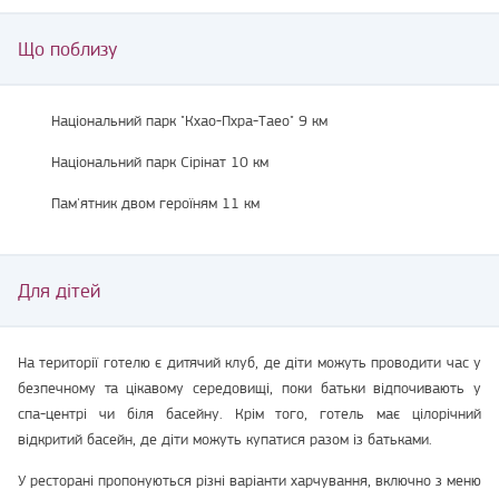
Що поблизу
Національний парк "Кхао-Пхра-Таео" 9 км
Національний парк Сірінат 10 км
Пам'ятник двом героїням 11 км
Для дітей
На території готелю є дитячий клуб, де діти можуть проводити час у
безпечному та цікавому середовищі, поки батьки відпочивають у
спа-центрі чи біля басейну. Крім того, готель має цілорічний
відкритий басейн, де діти можуть купатися разом із батьками.
У ресторані пропонуються різні варіанти харчування, включно з меню