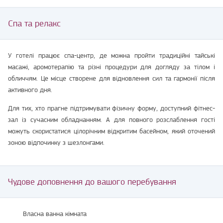
Спа та релакс
У готелі працює спа-центр, де можна пройти традиційні тайські
масажі, аромотерапію та різні процедури для догляду за тілом і
обличчям. Це місце створене для відновлення сил та гармонії після
активного дня.
Для тих, хто прагне підтримувати фізичну форму, доступний фітнес-
зал із сучасним обладнанням. А для повного розслаблення гості
можуть скористатися цілорічним відкритим басейном, який оточений
зоною відпочинку з шезлонгами.
Чудове доповнення до вашого перебування
Власна ванна кімната