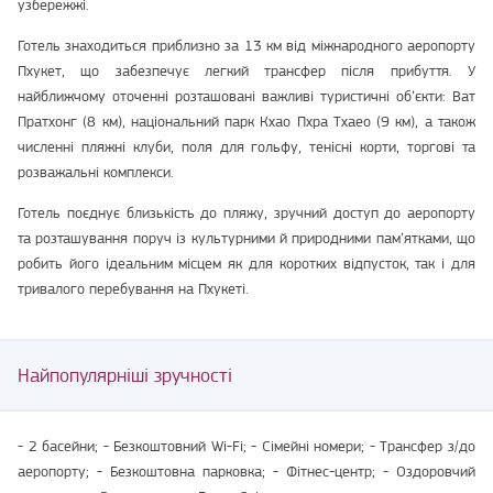
узбережжі.
Готель знаходиться приблизно за 13 км від міжнародного аеропорту
Пхукет, що забезпечує легкий трансфер після прибуття. У
найближчому оточенні розташовані важливі туристичні об’єкти: Ват
Пратхонг (8 км), національний парк Кхао Пхра Тхаео (9 км), а також
численні пляжні клуби, поля для гольфу, тенісні корти, торгові та
розважальні комплекси.
Готель поєднує близькість до пляжу, зручний доступ до аеропорту
та розташування поруч із культурними й природними пам’ятками, що
робить його ідеальним місцем як для коротких відпусток, так і для
тривалого перебування на Пхукеті.
Найпопулярніші зручності
- 2 басейни; - Безкоштовний Wi-Fi; - Сімейні номери; - Трансфер з/до
аеропорту; - Безкоштовна парковка; - Фітнес-центр; - Оздоровчий