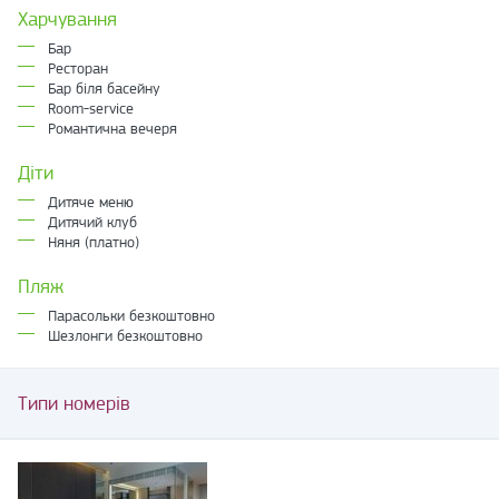
Харчування
Бар
Ресторан
Бар біля басейну
Room-service
Романтична вечеря
Діти
Дитяче меню
Дитячий клуб
Няня (платно)
Пляж
Парасольки безкоштовно
Шезлонги безкоштовно
Типи номерів