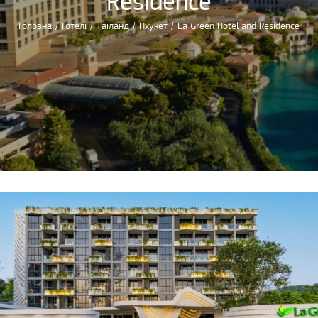
Residence
Головна
/
Готелі
/
Таїланд
/
Пхукет
/
La Green Hotel and Residence