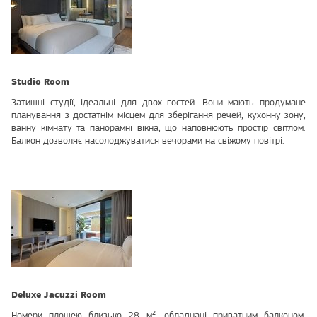
Studio Room
Затишні студії, ідеальні для двох гостей. Вони мають продумане
планування з достатнім місцем для зберігання речей, кухонну зону,
ванну кімнату та панорамні вікна, що наповнюють простір світлом.
Балкон дозволяє насолоджуватися вечорами на свіжому повітрі.
Deluxe Jacuzzi Room
Номери площею близько 28 м², обладнані приватним балконом,