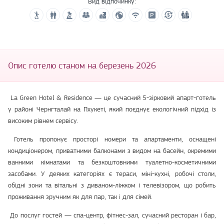
Вид відпочинку:
Опис готелю станом на березень 2026
La Green Hotel & Residence — це сучасний 5-зірковий апарт-готель
у районі Чернгталай на Пхукеті, який поєднує екологічний підхід із
високим рівнем сервісу.
Готель пропонує просторі номери та апартаменти, оснащені
кондиціонером, приватними балконами з видом на басейн, окремими
ванними кімнатами та безкоштовними туалетно-косметичними
засобами. У деяких категоріях є тераси, міні-кухні, робочі столи,
обідні зони та вітальні з диваном-ліжком і телевізором, що робить
проживання зручним як для пар, так і для сімей.
До послуг гостей — спа-центр, фітнес-зал, сучасний ресторан і бар,