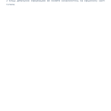
З більш детальною інформацією Ви можете ознайомитись на офіційному сайті
готелю.