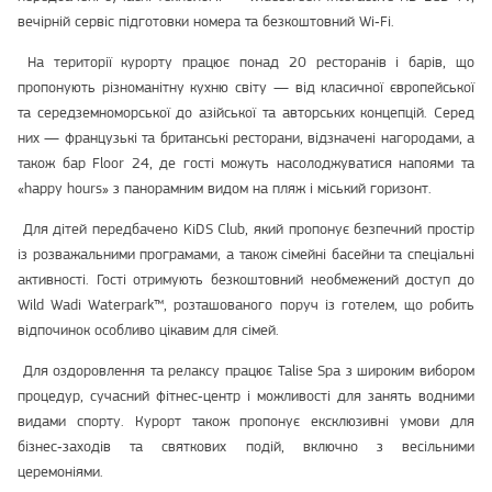
вечірній сервіс підготовки номера та безкоштовний Wi‑Fi.
На території курорту працює понад 20 ресторанів і барів, що
пропонують різноманітну кухню світу — від класичної європейської
та середземноморської до азійської та авторських концепцій. Серед
них — французькі та британські ресторани, відзначені нагородами, а
також бар Floor 24, де гості можуть насолоджуватися напоями та
«happy hours» з панорамним видом на пляж і міський горизонт.
Для дітей передбачено KiDS Club, який пропонує безпечний простір
із розважальними програмами, а також сімейні басейни та спеціальні
активності. Гості отримують безкоштовний необмежений доступ до
Wild Wadi Waterpark™, розташованого поруч із готелем, що робить
відпочинок особливо цікавим для сімей.
Для оздоровлення та релаксу працює Talise Spa з широким вибором
процедур, сучасний фітнес‑центр і можливості для занять водними
видами спорту. Курорт також пропонує ексклюзивні умови для
бізнес‑заходів та святкових подій, включно з весільними
церемоніями.