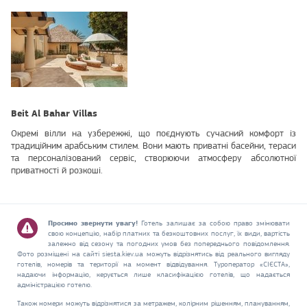
Beit Al Bahar Villas
Окремі вілли на узбережжі, що поєднують сучасний комфорт із
традиційним арабським стилем. Вони мають приватні басейни, тераси
та персоналізований сервіс, створюючи атмосферу абсолютної
приватності й розкоші.
Просимо звернути увагу!
Готель залишає за собою право змінювати
свою концепцію, набір платних та безкоштовних послуг, їх види, вартість
залежно від сезону та погодних умов без попереднього повідомлення.
Фото розміщені на сайті siesta.kiev.ua можуть відрізнятись від реального вигляду
готелів, номерів та території на момент відвідування. Туроператор «СІЄСТА»,
надаючи інформацію, керується лише класифікацією готелів, що надається
адміністрацією готелю.
Також номери можуть відрізнятися за метражем, колірним рішенням, плануванням,