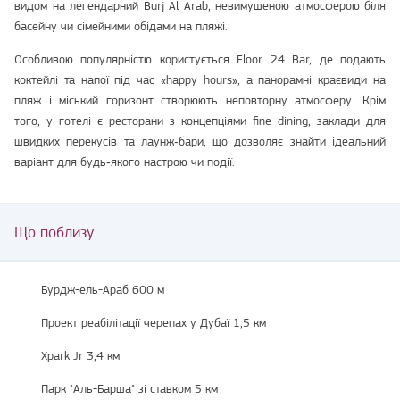
видом на легендарний Burj Al Arab, невимушеною атмосферою біля
басейну чи сімейними обідами на пляжі.
Особливою популярністю користується Floor 24 Bar, де подають
коктейлі та напої під час «happy hours», а панорамні краєвиди на
пляж і міський горизонт створюють неповторну атмосферу. Крім
того, у готелі є ресторани з концепціями fine dining, заклади для
швидких перекусів та лаунж‑бари, що дозволяє знайти ідеальний
варіант для будь‑якого настрою чи події.
Що поблизу
Бурдж-ель-Араб 600 м
Проект реабілітації черепах у Дубаї 1,5 км
Xpark Jr 3,4 км
Парк "Аль-Барша" зі ставком 5 км