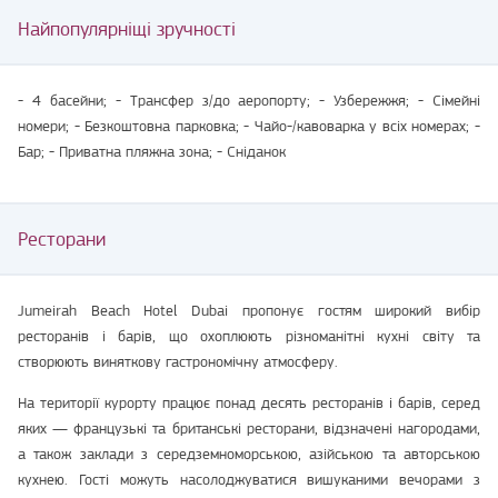
Найпопулярніщі зручності
- 4 басейни; - Трансфер з/до аеропорту; - Узбережжя; - Сімейні
номери; - Безкоштовна парковка; - Чайо-/кавоварка у всіх номерах; -
Бар; - Приватна пляжна зона; - Сніданок
Ресторани
Jumeirah Beach Hotel Dubai пропонує гостям широкий вибір
ресторанів і барів, що охоплюють різноманітні кухні світу та
створюють виняткову гастрономічну атмосферу.
На території курорту працює понад десять ресторанів і барів, серед
яких — французькі та британські ресторани, відзначені нагородами,
а також заклади з середземноморською, азійською та авторською
кухнею. Гості можуть насолоджуватися вишуканими вечорами з