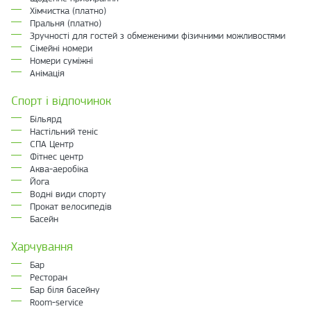
Хімчистка (платно)
Пральня (платно)
Зручності для гостей з обмеженими фізичними можливостями
Сімейні номери
Номери суміжні
Анімація
Спорт і відпочинок
Більярд
Настільний теніс
СПА Центр
Фітнес центр
Аква-аеробіка
Йога
Водні види спорту
Прокат велосипедів
Басейн
Харчування
Бар
Ресторан
Бар біля басейну
Room-service