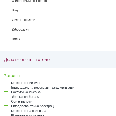
Оздоровчий спа-центр
Вид
Сімейні номери
Узбережжя
Пляж
Додаткові опції готелю
Загальні
Безкоштовний Wi-Fi
Індивідуальна реєстрація заїзду/від'їзду
Послуги консьєржа
Зберігання багажу
Обмін валюти
Цілодобова стійка реєстрації
Безкоштовна парковка
Щоденне прибирання