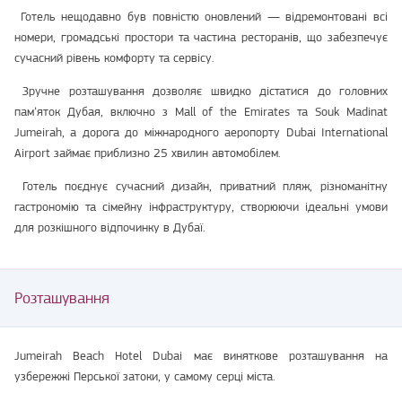
Готель нещодавно був повністю оновлений — відремонтовані всі
номери, громадські простори та частина ресторанів, що забезпечує
сучасний рівень комфорту та сервісу.
Зручне розташування дозволяє швидко дістатися до головних
пам’яток Дубая, включно з Mall of the Emirates та Souk Madinat
Jumeirah, а дорога до міжнародного аеропорту Dubai International
Airport займає приблизно 25 хвилин автомобілем.
Готель поєднує сучасний дизайн, приватний пляж, різноманітну
гастрономію та сімейну інфраструктуру, створюючи ідеальні умови
для розкішного відпочинку в Дубаї.
Розташування
Jumeirah Beach Hotel Dubai має виняткове розташування на
узбережжі Перської затоки, у самому серці міста.