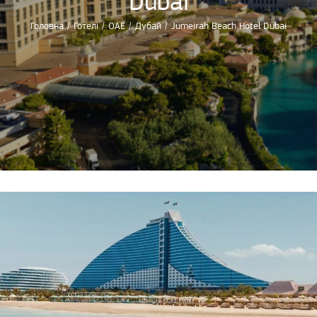
Dubai
Головна
/
Готелі
/
ОАЕ
/
Дубай
/
Jumeirah Beach Hotel Dubai