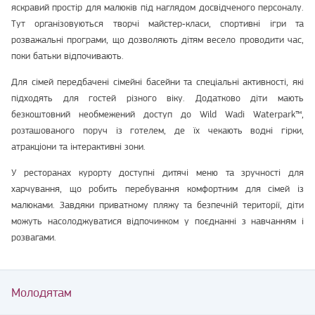
яскравий простір для малюків під наглядом досвідченого персоналу.
Тут організовуються творчі майстер‑класи, спортивні ігри та
розважальні програми, що дозволяють дітям весело проводити час,
поки батьки відпочивають.
Для сімей передбачені сімейні басейни та спеціальні активності, які
підходять для гостей різного віку. Додатково діти мають
безкоштовний необмежений доступ до Wild Wadi Waterpark™,
розташованого поруч із готелем, де їх чекають водні гірки,
атракціони та інтерактивні зони.
У ресторанах курорту доступні дитячі меню та зручності для
харчування, що робить перебування комфортним для сімей із
малюками. Завдяки приватному пляжу та безпечній території, діти
можуть насолоджуватися відпочинком у поєднанні з навчанням і
розвагами.
Молодятам