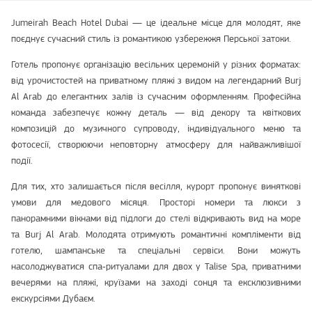
Jumeirah Beach Hotel Dubai — це ідеальне місце для молодят, яке
поєднує сучасний стиль із романтикою узбережжя Перської затоки.
Готель пропонує організацію весільних церемоній у різних форматах:
від урочистостей на приватному пляжі з видом на легендарний Burj
Al Arab до елегантних залів із сучасним оформленням. Професійна
команда забезпечує кожну деталь — від декору та квіткових
композицій до музичного супроводу, індивідуального меню та
фотосесії, створюючи неповторну атмосферу для найважливішої
події.
Для тих, хто залишається після весілля, курорт пропонує виняткові
умови для медового місяця. Просторі номери та люкси з
панорамними вікнами від підлоги до стелі відкривають вид на море
та Burj Al Arab. Молодята отримують романтичні компліменти від
готелю, шампанське та спеціальні сервіси. Вони можуть
насолоджуватися спа‑ритуалами для двох у Talise Spa, приватними
вечерями на пляжі, круїзами на заході сонця та ексклюзивними
екскурсіями Дубаєм.