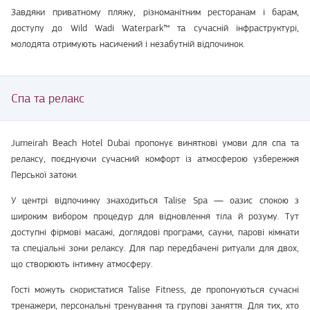
Завдяки приватному пляжу, різноманітним ресторанам і барам,
доступу до Wild Wadi Waterpark™ та сучасній інфраструктурі,
молодята отримують насичений і незабутній відпочинок.
Спа та релакс
Jumeirah Beach Hotel Dubai пропонує виняткові умови для спа та
релаксу, поєднуючи сучасний комфорт із атмосферою узбережжя
Перської затоки.
У центрі відпочинку знаходиться Talise Spa — оазис спокою з
широким вибором процедур для відновлення тіла й розуму. Тут
доступні фірмові масажі, доглядові програми, сауни, парові кімнати
та спеціальні зони релаксу. Для пар передбачені ритуали для двох,
що створюють інтимну атмосферу.
Гості можуть скористатися Talise Fitness, де пропонуються сучасні
тренажери, персональні тренування та групові заняття. Для тих, хто