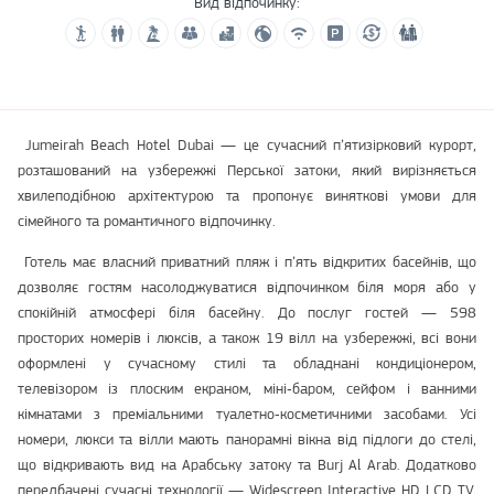
Вид відпочинку:
Jumeirah Beach Hotel Dubai — це сучасний п’ятизірковий курорт,
розташований на узбережжі Перської затоки, який вирізняється
хвилеподібною архітектурою та пропонує виняткові умови для
сімейного та романтичного відпочинку.
Готель має власний приватний пляж і п’ять відкритих басейнів, що
дозволяє гостям насолоджуватися відпочинком біля моря або у
спокійній атмосфері біля басейну. До послуг гостей — 598
просторих номерів і люксів, а також 19 вілл на узбережжі, всі вони
оформлені у сучасному стилі та обладнані кондиціонером,
телевізором із плоским екраном, міні‑баром, сейфом і ванними
кімнатами з преміальними туалетно‑косметичними засобами. Усі
номери, люкси та вілли мають панорамні вікна від підлоги до стелі,
що відкривають вид на Арабську затоку та Burj Al Arab. Додатково
передбачені сучасні технології — Widescreen Interactive HD LCD TV,