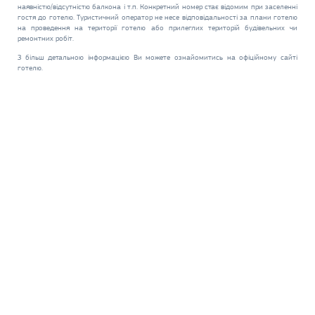
наявністю/відсутністю балкона і т.п. Конкретний номер стає відомим при заселенні
гостя до готелю. Туристичний оператор не несе відповідальності за плани готелю
на проведення на території готелю або прилеглих територій будівельних чи
ремонтних робіт.
З більш детальною інформацією Ви можете ознайомитись на офіційному сайті
готелю.