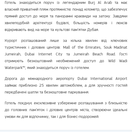
Готель знаходиться поруч із легендарним Burj Al Arab та має
власний приватний пляж протяжністю понад кілометр, що забезпечує
прямий доступ до моря та панорамні краєвиди на затоку. Завдяки
хвилеподібній архітектурі будівлі, більшість номерів і люксів
відкривають вид на море та культові пам’ятки Дубая.
Курорт розташований лише за кілька хвилин від ключових
туристичних і ділових центрів: Mall of the Emirates, Souk Madinat
Jumeirah, Dubai Internet City та Jumeirah Beach Road. Гості
отримують безкоштовний необмежений доступ до Wild Wadi
Waterpark™, який знаходиться поруч із готелем.
Дорога до міжнародного аеропорту Dubai International Airport
займає приблизно 25 хвилин автомобілем, а для зручності гостей
передбачені шатли та безкоштовне паркування.
Готель поєднує ексклюзивне узбережне розташування з близькістю
до головних пам’яток і ділових центрів міста, створюючи ідеальні
умови як для відпочинку, так і для бізнес‑подорожей.