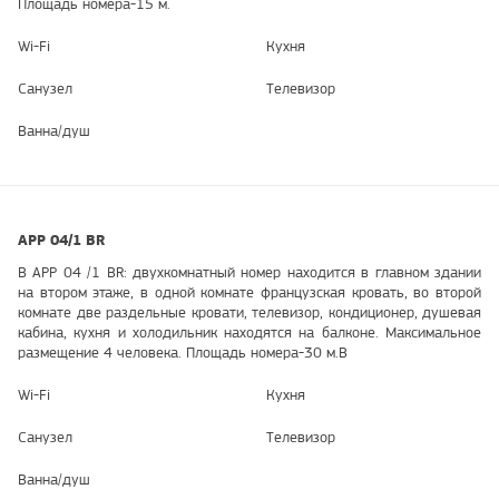
Площадь номера-15 м.
Wi-Fi
Кухня
Санузел
Телевизор
Ванна/душ
АРР 04/1 BR
В АРР 04 /1 BR: двухкомнатный номер находится в главном здании
на втором этаже, в одной комнате французская кровать, во второй
комнате две раздельные кровати, телевизор, кондиционер, душевая
кабина, кухня и холодильник находятся на балконе. Максимальное
размещение 4 человека. Площадь номера-30 м.В
Wi-Fi
Кухня
Санузел
Телевизор
Ванна/душ