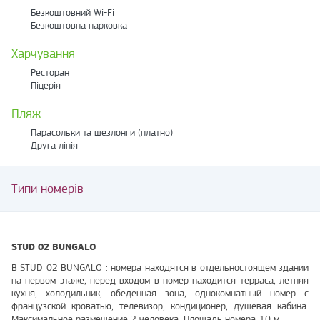
Безкоштовний Wi-Fi
Безкоштовна парковка
Харчування
Ресторан
Піцерія
Пляж
Парасольки та шезлонги (платно)
Друга лінія
Типи номерів
STUD 02 BUNGALO
B STUD 02 BUNGALO : номера находятся в отдельностоящем здании
на первом этаже, перед входом в номер находится терраса, летняя
кухня, холодильник, обеденная зона, однокомнатный номер с
французской кроватью, телевизор, кондиционер, душевая кабина.
Максимальное размещение 2 человека. Площадь номера-10 м.