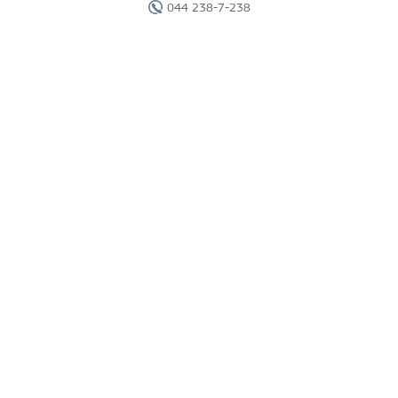
044 238-7-238
Головна
Готелі
Пошук туру
Вебінари
Країни
Круїзи
Акції
Новини
Документи
Агентам
Про компанію
Звіти
Контакти
Карта сайту
г. Киев, ул. Исаакяна, 2.
Перетелефонуйте мені