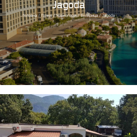
Jagoda
Головна
/
Готелі
/
Чорногорія
/
Булярица
/
Jagoda