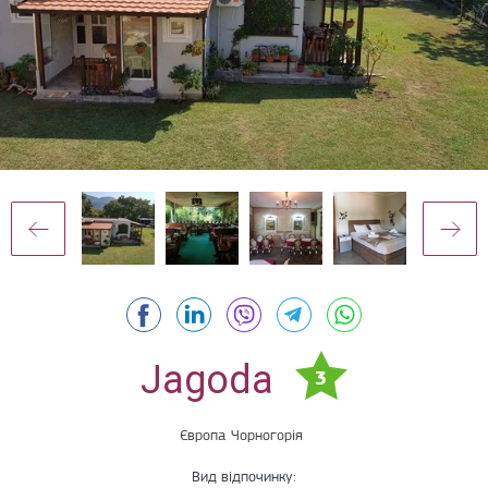
Jagoda
3
Європа
Чорногорія
Вид відпочинку: