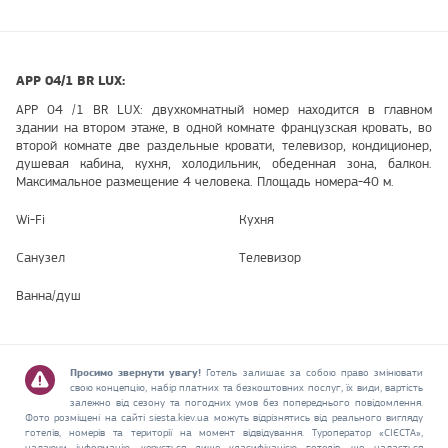
АРР 04/1 BR LUX:
АРР 04 /1 BR LUX: двухкомнатный номер находится в главном
здании на втором этаже, в одной комнате французская кровать, во
второй комнате две раздельные кровати, телевизор, кондиционер,
душевая кабина, кухня, холодильник, обеденная зона, балкон.
Максимальное размещение 4 человека. Площадь номера-40 м.
Wi-Fi
Кухня
Санузел
Телевизор
Ванна/душ
Просимо звернути увагу!
Готель залишає за собою право змінювати
свою концепцію, набір платних та безкоштовних послуг, їх види, вартість
залежно від сезону та погодних умов без попереднього повідомлення.
Фото розміщені на сайті siesta.kiev.ua можуть відрізнятись від реального вигляду
готелів, номерів та території на момент відвідування. Туроператор «СІЄСТА»,
надаючи інформацію, керується лише класифікацією готелів, що надається