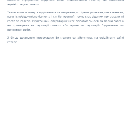
адміністрацією готелю.
Також номери можуть відрізнятися за метражем, колірним рішенням, плануванням,
наявністю/відсутністю балкона і т.п. Конкретний номер стає відомим при заселенні
гостя до готелю. Туристичний оператор не несе відповідальності за плани готелю
на проведення на території готелю або прилеглих територій будівельних чи
ремонтних робіт.
З більш детальною інформацією Ви можете ознайомитись на офіційному сайті
готелю.