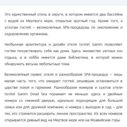
Это единственный отель в округе, в котором имеются два бассейна
с водой из Мертвого моря, открытые круглый год. Кроме того, к
услугам гостей – великолепные SPA-процедуры по омоложению и
оздоровлению организма.
Необычная архитектура и дизайн отеля Isrotel Ganim позволяют
гостям почувствовать себя как дома. Здесь множество уютных зон
отдыха, а в лобби имеется даже библиотека, в которой можно
обнаружить весьма любопытные тома.
Великолепный сервис отеля и разнообразие SPA-процедур – лишь
малая часть того, что ожидает гостей, решивших остановиться в
царстве покоя и гармонии. Разнообразие номеров и сьютов отеля
Isrotel Ganim Dead Sea поражает не меньше: здесь и двойные
номера со смежной дверью, идеально подходящие для большой
семьи или для дружной компании; и номера с выходом в сад – для
тех, кто стремится расширить личное пространство. Из всех номеров
открывается дивный вид на Мертвое море или на Моавийские горы.