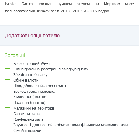
Isrotel Ganim признан лучшим отелем на Мертвом море
пользователями TripAdvisor в 2013, 2014 и 2015 годах.
Додаткові опції готелю
Загальні
Безкоштовний Wi-Fi
Індивідуальна реєстрація заїзду/від'їзду
Зберігання багажу
Обмін валюти
Цілодобова стійка реєстрації
Безкоштовна парковка
Хімчистка (платно)
Пральня (платно)
Магазини на території
Банкетна зала
Конференц зала
Зручності для гостей з обмеженими фізичними можливостями
Сімейні номери