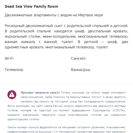
Dead Sea View Family Room
Двухкомнатные апартаменты с видом на Мертвое море
Роскошный двухкомнатный сьют с родительской спальней и детской.
В родительской спальне находятся шкаф, двуспальная кровать,
журнальный столик, мини-холодильник, многоканальный телевизор,
ванная комната с ванной, туалет. В детской – шкаф, две
одноместные кровати, многоканальный телевизор, туалет.
Wi-Fi
Санузел
Телевизор
Ванна/душ
Просимо звернути увагу!
Готель залишає за собою право змінювати
свою концепцію, набір платних та безкоштовних послуг, їх види, вартість
залежно від сезону та погодних умов без попереднього повідомлення.
Фото розміщені на сайті siesta.kiev.ua можуть відрізнятись від реального вигляду
готелів, номерів та території на момент відвідування. Туроператор «СІЄСТА»,
надаючи інформацію, керується лише класифікацією готелів, що надається
адміністрацією готелю.
Також номери можуть відрізнятися за метражем, колірним рішенням, плануванням,
наявністю/відсутністю балкона і т.п. Конкретний номер стає відомим при заселенні