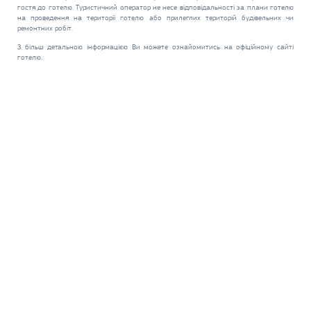
гостя до готелю. Туристичний оператор не несе відповідальності за плани готелю
на проведення на території готелю або прилеглих територій будівельних чи
ремонтних робіт.
З більш детальною інформацією Ви можете ознайомитись на офіційному сайті
готелю.