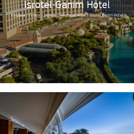
Isrotel Ganim Hotel
Головна
/
Готелі
/
Ізраїль
/
Мертвое море
/
Isrotel Ganim Hotel