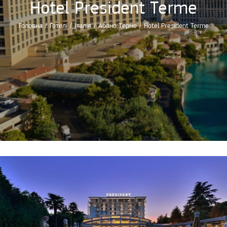
Hotel President Terme
Головна
/
Готелі
/
Італія
/
Абано Терме
/
Hotel President Terme