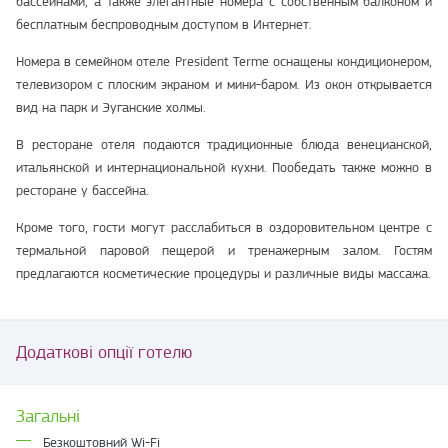
бассейнами, а также элегантные номера с собственным балконом и
бесплатным беспроводным доступом в Интернет.
Номера в семейном отеле President Terme оснащены кондиционером,
телевизором с плоским экраном и мини-баром. Из окон открывается
вид на парк и Эуганские холмы.
В ресторане отеля подаются традиционные блюда венецианской,
итальянской и интернациональной кухни. Пообедать также можно в
ресторане у бассейна.
Кроме того, гости могут расслабиться в оздоровительном центре с
термальной паровой пещерой и тренажерным залом. Гостям
предлагаются косметические процедуры и различные виды массажа.
Додаткові опції готелю
Загальні
Безкоштовний Wi-Fi