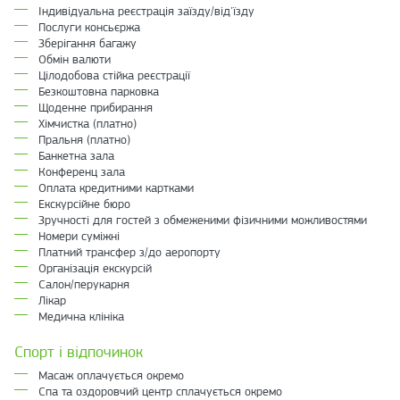
Індивідуальна реєстрація заїзду/від'їзду
Послуги консьєржа
Зберігання багажу
Обмін валюти
Цілодобова стійка реєстрації
Безкоштовна парковка
Щоденне прибирання
Хімчистка (платно)
Пральня (платно)
Банкетна зала
Конференц зала
Оплата кредитними картками
Екскурсійне бюро
Зручності для гостей з обмеженими фізичними можливостями
Номери суміжні
Платний трансфер з/до аеропорту
Організація екскурсій
Салон/перукарня
Лікар
Медична клініка
Спорт і відпочинок
Масаж оплачується окремо
Спа та оздоровчий центр сплачується окремо