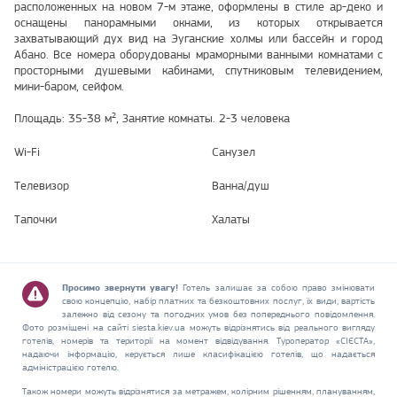
расположенных на новом 7-м этаже, оформлены в стиле ар-деко и
оснащены панорамными окнами, из которых открывается
захватывающий дух вид на Эуганские холмы или бассейн и город
Абано. Все номера оборудованы мраморными ванными комнатами с
просторными душевыми кабинами, спутниковым телевидением,
мини-баром, сейфом.
Площадь: 35-38 м², Занятие комнаты. 2-3 человекa
Wi-Fi
Санузел
Телевизор
Ванна/душ
Тапочки
Халаты
Просимо звернути увагу!
Готель залишає за собою право змінювати
свою концепцію, набір платних та безкоштовних послуг, їх види, вартість
залежно від сезону та погодних умов без попереднього повідомлення.
Фото розміщені на сайті siesta.kiev.ua можуть відрізнятись від реального вигляду
готелів, номерів та території на момент відвідування. Туроператор «СІЄСТА»,
надаючи інформацію, керується лише класифікацією готелів, що надається
адміністрацією готелю.
Також номери можуть відрізнятися за метражем, колірним рішенням, плануванням,