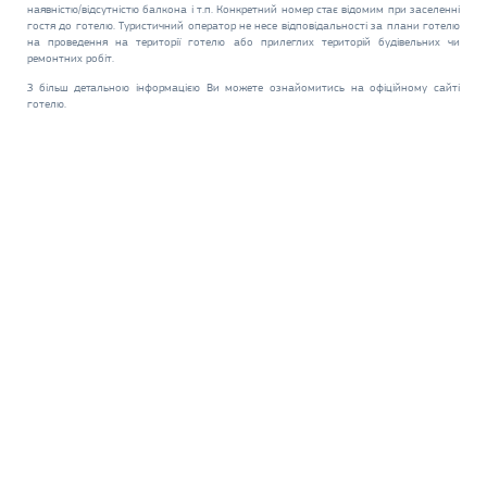
наявністю/відсутністю балкона і т.п. Конкретний номер стає відомим при заселенні
гостя до готелю. Туристичний оператор не несе відповідальності за плани готелю
на проведення на території готелю або прилеглих територій будівельних чи
ремонтних робіт.
З більш детальною інформацією Ви можете ознайомитись на офіційному сайті
готелю.