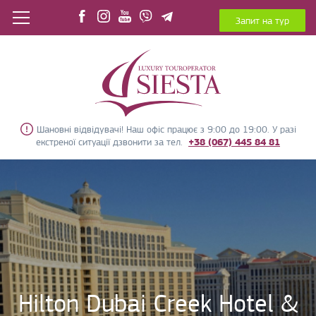
Запит на тур
Шановні відвідувачі! Наш офіс працює з 9:00 до 19:00. У разі
екстреної ситуації дзвонити за тел.
+38 (067) 445 84 81
Hilton Dubai Creek Hotel &