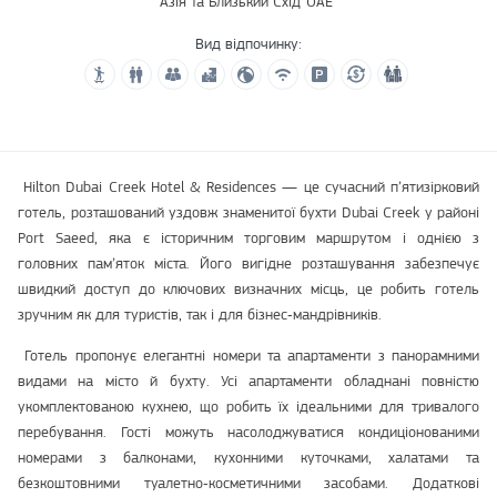
Азія та Близький Схід
ОАЕ
Вид відпочинку:
Hilton Dubai Creek Hotel & Residences — це сучасний п’ятизірковий
готель, розташований уздовж знаменитої бухти Dubai Creek у районі
Port Saeed, яка є історичним торговим маршрутом і однією з
головних пам’яток міста. Його вигідне розташування забезпечує
швидкий доступ до ключових визначних місць, це робить готель
зручним як для туристів, так і для бізнес‑мандрівників.
Готель пропонує елегантні номери та апартаменти з панорамними
видами на місто й бухту. Усі апартаменти обладнані повністю
укомплектованою кухнею, що робить їх ідеальними для тривалого
перебування. Гості можуть насолоджуватися кондиціонованими
номерами з балконами, кухонними куточками, халатами та
безкоштовними туалетно‑косметичними засобами. Додаткові