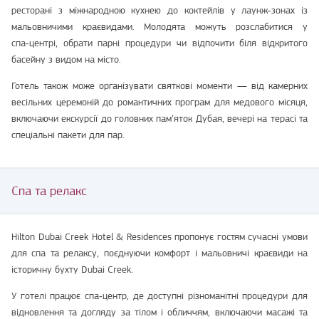
ресторані з міжнародною кухнею до коктейлів у лаунж‑зонах із
мальовничими краєвидами. Молодята можуть розслабитися у
спа‑центрі, обрати парні процедури чи відпочити біля відкритого
басейну з видом на місто.
Готель також може організувати святкові моменти — від камерних
весільних церемоній до романтичних програм для медового місяця,
включаючи екскурсії до головних пам’яток Дубая, вечері на терасі та
спеціальні пакети для пар.
Спа та релакс
Hilton Dubai Creek Hotel & Residences пропонує гостям сучасні умови
для спа та релаксу, поєднуючи комфорт і мальовничі краєвиди на
історичну бухту Dubai Creek.
У готелі працює спа‑центр, де доступні різноманітні процедури для
відновлення та догляду за тілом і обличчям, включаючи масажі та