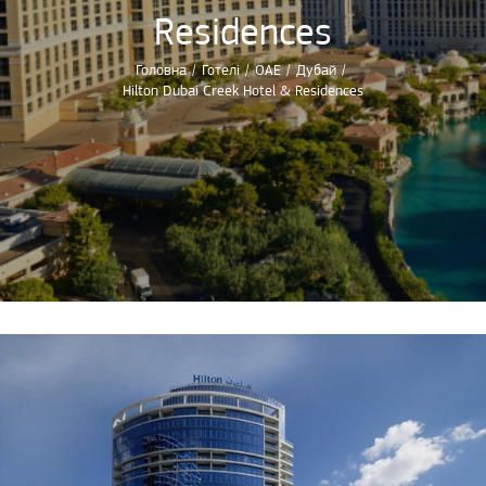
Residences
Головна
/
Готелі
/
ОАЕ
/
Дубай
/
Hilton Dubai Creek Hotel & Residences