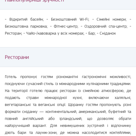
- Відкритий басейн; - Безкоштовний Wi-Fi; - Сімейні номери; -
Безкоштовна парковка; - Фітнес-центр; - Оздоровчий спа-центр; -
Ресторан; - Чайо-/кавоварка у всіх номерах; - Бар; - Сніданок
Ресторани
Готель пропонує гостям різноманітні гастрономічні можливості,
поєднуючи сучасний стиль із міжнародними кулінарними традиціями.
На території готелю працює ресторан із сімейною атмосферою, де
подають страви міжнародної кухні, включаючи халяльні,
вегетаріанські та веганські опції. Щоранку гостям пропонують різні
формати сніданку — континентальний, американський, буфетний та
повний англійський або ірландський, що дозволяє обрати
найзручніший варіант. Для невимушених зустрічей і відпочинку
діють бари та лаунж‑зони, де можна насолодитися коктейлями,