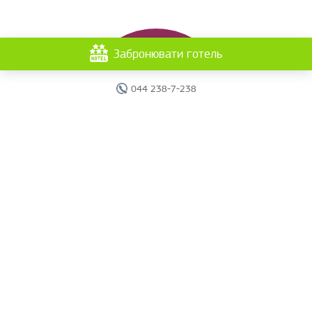
Забронювати готель
044 238-7-238
Головна
Готелі
Пошук туру
Вебінари
Країни
Круїзи
Акції
Новини
Документи
Агентам
Про компанію
Звіти
Контакти
Карта сайту