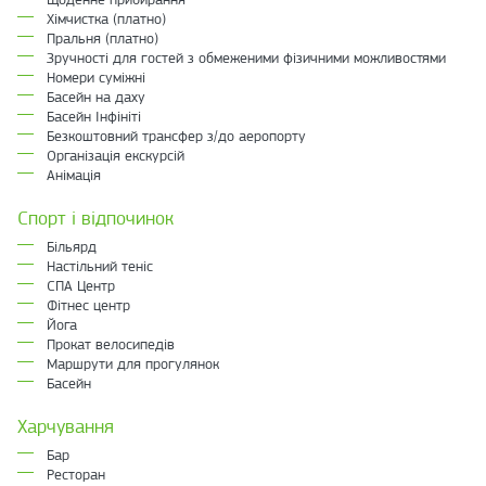
Хімчистка (платно)
Пральня (платно)
Зручності для гостей з обмеженими фізичними можливостями
Номери суміжні
Басейн на даху
Басейн Інфініті
Безкоштовний трансфер з/до аеропорту
Організація екскурсій
Анімація
Спорт і відпочинок
Більярд
Настільний теніс
СПА Центр
Фітнес центр
Йога
Прокат велосипедів
Маршрути для прогулянок
Басейн
Харчування
Бар
Ресторан