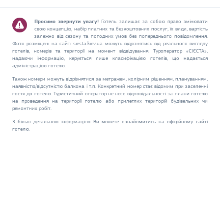
Просимо звернути увагу!
Готель залишає за собою право змінювати
свою концепцію, набір платних та безкоштовних послуг, їх види, вартість
залежно від сезону та погодних умов без попереднього повідомлення.
Фото розміщені на сайті siesta.kiev.ua можуть відрізнятись від реального вигляду
готелів, номерів та території на момент відвідування. Туроператор «СІЄСТА»,
надаючи інформацію, керується лише класифікацією готелів, що надається
адміністрацією готелю.
Також номери можуть відрізнятися за метражем, колірним рішенням, плануванням,
наявністю/відсутністю балкона і т.п. Конкретний номер стає відомим при заселенні
гостя до готелю. Туристичний оператор не несе відповідальності за плани готелю
на проведення на території готелю або прилеглих територій будівельних чи
ремонтних робіт.
З більш детальною інформацією Ви можете ознайомитись на офіційному сайті
готелю.