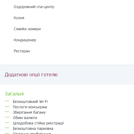
Оздоровчий спа-центр
Кухня
Сімейні номери
Кондиціонер
Ресторан
Додаткові опції готелю
Загальні
Безкоштовний Wi-Fi
Послуги консьєржа
Зберігання багажу
Обмін валюти
Цілодобова стійка реєстрації
Безкоштовна парковка
Щоденне прибирання