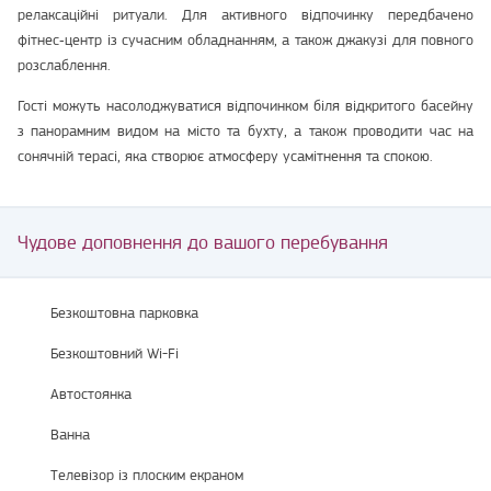
релаксаційні ритуали. Для активного відпочинку передбачено
фітнес‑центр із сучасним обладнанням, а також джакузі для повного
розслаблення.
Гості можуть насолоджуватися відпочинком біля відкритого басейну
з панорамним видом на місто та бухту, а також проводити час на
сонячній терасі, яка створює атмосферу усамітнення та спокою.
Чудове доповнення до вашого перебування
Безкоштовна парковка
Безкоштовний Wi-Fi
Автостоянка
Ванна
Телевізор із плоским екраном