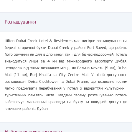
Розташування
Hilton Dubai Creek Hotel & Residences має вигідне розташування на
березі історичної бухти Dubai Creek у районі Port Saeed, що робить
його зручним як для відпочинку, так і для бізнес‑подорожей. Готель
знаходиться лише за 4 км від Міжнародного аеропорту Дубая,
неподалік від таких визначних місць, як Велика мечеть (5 км), Dubai
Mall (11 км), Burj Khalifa та City Centre Mall. У пішій доступності
розташовані Deira Clocktower та Dubai Frame, що дозволяє гостям
легко поєднувати перебування у готелі з відкриттям культурних і
туристичних пам’яток міста. Завдяки своєму розташуванню готель
забезпечує мальовничі краєвиди на бухту та швидкий доступ до
ключових районів Дубая.
Найпопулярніші зручності