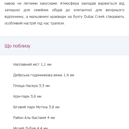
кавою чи легкими закусками. Атмосфера закладів варіюється від
затишної для сімейних обідів до елегантної для вечірнього
відпочинку, а мальовничі краєвиди на бухту Dubai Creek створюють
особливий настрій під час трапези.
Що поблизу
Наплавний міст 1,1 км
Дейрська годинникова вежа 1,4 км
Площа Насера ​​3,3 км
Крік-парк 3,6 км
Біговий парк Мутіна 3,8 км
Район Аль-Бастакія 4 км
Музей Дубая 4,4 км