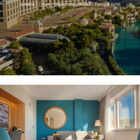
Головна
/
Готелі
/
Чорногорія
/
Будва
/
Fontana Hotel