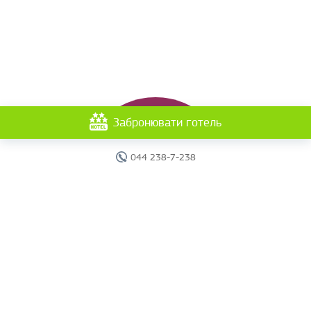
Забронювати готель
044 238-7-238
Головна
Готелі
Пошук туру
Вебінари
Країни
Круїзи