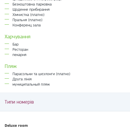
Безкоштовна парковка
Щоденне прибирання
Хімчистка (платно)
Пральня (платно)
Конференц зала
Харчування
Бар
Ресторан
пекарня
Пляж
Парасольки та шезлонги (платно)
Друга лінія
муниципальный пляж
Типи номерів
Deluxe room