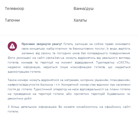
Телевизор
Ванна/душ
Тапочки
Халаты
Просимо звернути увагу!
Готель залишає за собою право змінювати
свою концепцію, набір платних та безкоштовних послуг, їх види, вартість
залежно від сезону та погодних умов без попереднього повідомлення.
Фото розміщені на сайті siesta.kiev.ua можуть відрізнятись від реального вигляду
готелів, номерів та території на момент відвідування. Туроператор «СІЄСТА»,
надаючи інформацію, керується лише класифікацією готелів, що надається
адміністрацією готелю.
Також номери можуть відрізнятися за метражем, колірним рішенням, плануванням,
наявністю/відсутністю балкона і т.п. Конкретний номер стає відомим при заселенні
гостя до готелю. Туристичний оператор не несе відповідальності за плани готелю
на проведення на території готелю або прилеглих територій будівельних чи
ремонтних робіт.
З більш детальною інформацією Ви можете ознайомитись на офіційному сайті
готелю.