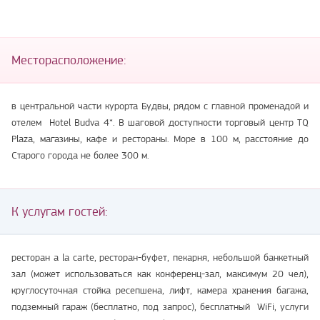
Месторасположение:
в центральной части курорта Будвы, рядом с главной променадой и
отелем Hotel Budva 4*. В шаговой доступности торговый центр TQ
Plaza, магазины, кафе и рестораны. Море в 100 м, расстояние до
Старого города не более 300 м.
К услугам гостей:
ресторан a la carte, ресторан-буфет, пекарня, небольшой банкетный
зал (может использоваться как конференц-зал, максимум 20 чел),
круглосуточная стойка ресепшена, лифт, камера хранения багажа,
подземный гараж (бесплатно, под запрос), бесплатный WiFi, услуги