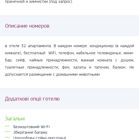
прачечной и химчистки (под запрос).
Описание номеров:
в отеле 32 апартамента. В каждом номере: кондиционер (в каждой
комнате), бесплатный WiFi, телефон, кабельное телевиденье, мини-
бар, сейф, чайные принадлежности, ванная комната с душем,
туалетные принадлежности, фен, халаты и тапочки, балкон. Не
допускается размещение с домашними животными.
Додаткові опції готелю
Загальні
Безкоштовний Wi-Fi
Зберігання багажу
Цілодобова стійка реєстрації