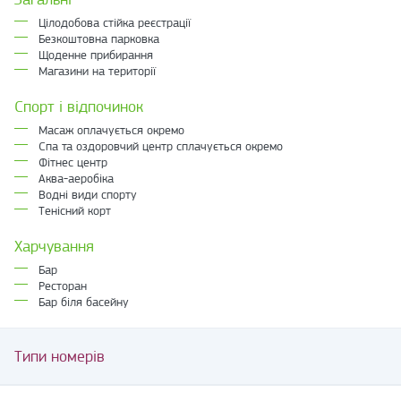
Цілодобова стійка реєстрації
Безкоштовна парковка
Щоденне прибирання
Магазини на території
Спорт і відпочинок
Масаж оплачується окремо
Спа та оздоровчий центр сплачується окремо
Фітнес центр
Аква-аеробіка
Водні види спорту
Тенісний корт
Харчування
Бар
Ресторан
Бар біля басейну
Типи номерів