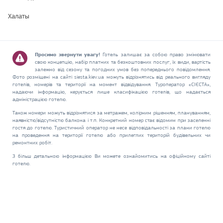
Халаты
Просимо звернути увагу!
Готель залишає за собою право змінювати
свою концепцію, набір платних та безкоштовних послуг, їх види, вартість
залежно від сезону та погодних умов без попереднього повідомлення.
Фото розміщені на сайті siesta.kiev.ua можуть відрізнятись від реального вигляду
готелів, номерів та території на момент відвідування. Туроператор «СІЄСТА»,
надаючи інформацію, керується лише класифікацією готелів, що надається
адміністрацією готелю.
Також номери можуть відрізнятися за метражем, колірним рішенням, плануванням,
наявністю/відсутністю балкона і т.п. Конкретний номер стає відомим при заселенні
гостя до готелю. Туристичний оператор не несе відповідальності за плани готелю
на проведення на території готелю або прилеглих територій будівельних чи
ремонтних робіт.
З більш детальною інформацією Ви можете ознайомитись на офіційному сайті
готелю.