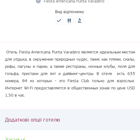
Fiesta Americana Punta Varadero
Вид відпочинку:
Отель Fiesta Americana Punta Varadero является идеальным местом
для отдыха, в окружении природных чудес, таких как пляжи, скалы,
рифы, лагуны и парки, а также рестораны, ночные клубы, поля для
гольфа, пристани для яхт и дайвинг-центры. В отеле есть 633
номера, 84 из которых - это Fiesta Club только для взрослых.
Интернет Wi-Fi предоставляется в общественных зонах по цене USD
1,50 в час.
Додаткові опції готелю
Загальні