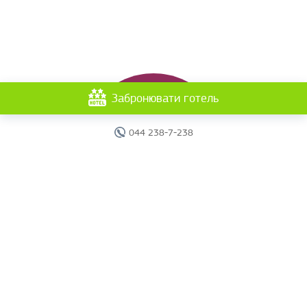
Забронювати готель
044 238-7-238
Головна
Готелі
Пошук туру
Вебінари
Країни
Круїзи
Акції
Новини
Документи