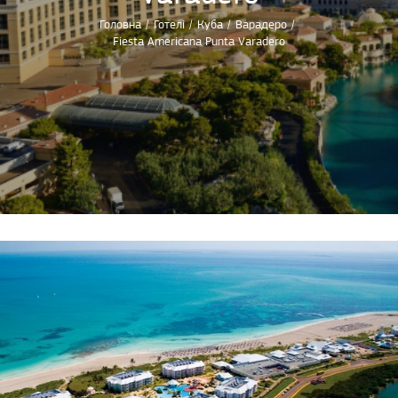
Головна
/
Готелі
/
Куба
/
Варадеро
/
Fiesta Americana Punta Varadero