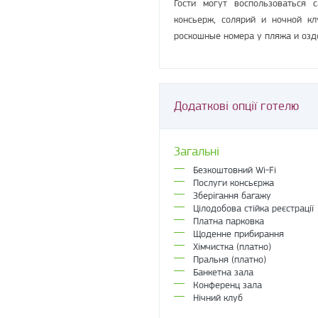
Гости могут воспользоваться 
консьерж, солярий и ночной к
роскошные номера у пляжа и озд
Додаткові опції готелю
Загальні
Безкоштовний Wi-Fi
Послуги консьєржа
Зберігання багажу
Цілодобова стійка реєстрації
Платна парковка
Щоденне прибирання
Хімчистка (платно)
Пральня (платно)
Банкетна зала
Конференц зала
Нічний клуб