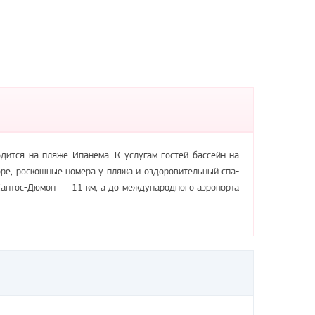
одится на пляже Ипанема. К услугам гостей бассейн на
ре, роскошные номера у пляжа и оздоровительный спа-
 Сантос-Дюмон — 11 км, а до международного аэропорта