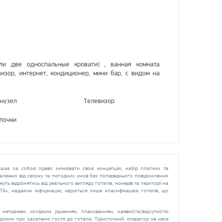
(или две односпальные кровати) , ванная комната
ор, интернет, кондиционер, мини бар, с видом на
нузел
Телевизор
почки
шає за собою право змінювати свою концепцію, набір платних та
 залежно від сезону та погодних умов без попереднього повідомлення.
жуть відрізнятись від реального вигляду готелів, номерів та території на
СТА», надаючи інформацію, керується лише класифікацією готелів, що
метражем, колірним рішенням, плануванням, наявністю/відсутністю
ідомим при заселенні гостя до готелю. Туристичний оператор не несе