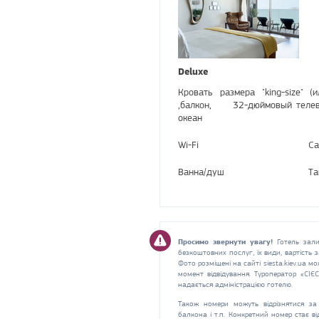
Deluxe
Кровать размера "king-size" 
,балкон, 32-дюймовый телевиз
океан
Wi-Fi
Са
Ванна/душ
Та
Просимо звернути увагу!
Готель зали
безкоштовних послуг, їх види, вартість
Фото розміщені на сайті siesta.kiev.ua мо
момент відвідування. Туроператор «СІЄ
надається адміністрацією готелю.
Також номери можуть відрізнятися за 
балкона і т.п. Конкретний номер стає в