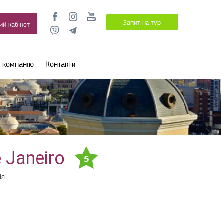
Запит на тур
ий кабінет
 компанію
Контакти
e Janeiro
5
ія