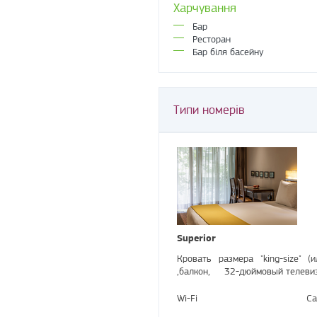
Харчування
Бар
Ресторан
Бар біля басейну
Типи номерів
Superior
Кровать размера "king-size" 
,балкон, 32-дюймовый телевизо
Wi-Fi
Са