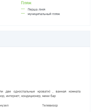
Пляж
Перша лінія
муниципальный пляж
(или две односпальные кровати) , ванная комната
р, интернет, кондиционер, мини бар
нузел
Телевизор