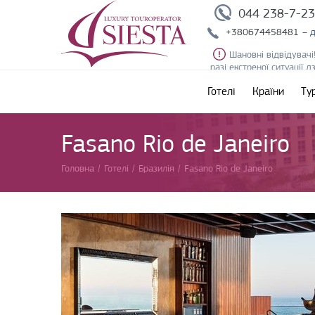
044 238-7-2
+380674458481
– 
Шановні відвідувачі
разі екстреної ситуації 
Готелі
Країни
Ту
Fasano Rio de Janeiro
Головна
/
Готелі
/
Бразилія
/
Fasano Rio de Janeiro