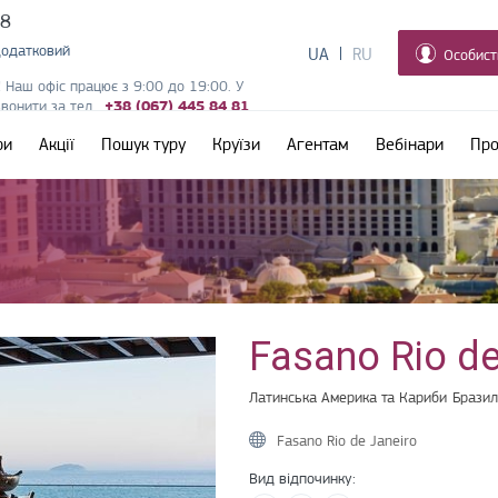
38
додатковий
UA
RU
Особист
! Наш офіс працює з 9:00 до 19:00. У
дзвонити за тел.
+38 (067) 445 84 81
ри
Акції
Пошук туру
Круїзи
Агентам
Вебінари
Про
Fasano Rio d
Латинська Америка та Кариби
Бразил
Fasano Rio de Janeiro
Вид відпочинку: