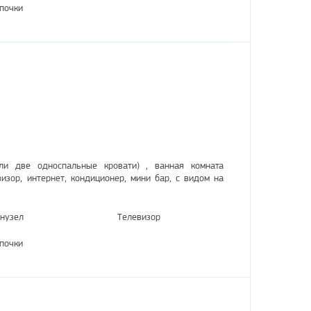
почки
(или две односпальные кровати) , ванная комната
ор, интернет, кондиционер, мини бар, с видом на
нузел
Телевизор
почки