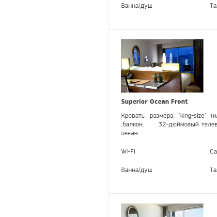
Ванна/душ
Та
Superior Ocean Front
Кровать размера "king-size" 
,балкон, 32-дюймовый телевиз
океан
Wi-Fi
Са
Ванна/душ
Та