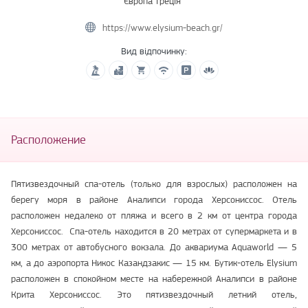
Європа
Греція
https://www.elysium-beach.gr/
Вид відпочинку:
Расположение
Пятизвездочный спа-отель (только для взрослых) расположен на
берегу моря в районе Аналипси города Херсониссос. Отель
расположен недалеко от пляжа и всего в 2 км от центра города
Херсониссос. Спа-отель находится в 20 метрах от супермаркета и в
300 метрах от автобусного вокзала. До аквариума Aquaworld — 5
км, а до аэропорта Никос Казандзакис — 15 км. Бутик-отель Elysium
расположен в спокойном месте на набережной Аналипси в районе
Крита Херсониссос. Это пятизвездочный летний отель,