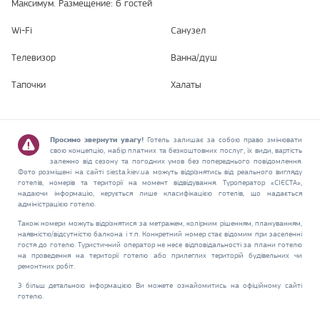
Максимум. Размещение: 6 гостей
Wi-Fi
Санузел
Телевизор
Ванна/душ
Тапочки
Халаты
Просимо звернути увагу!
Готель залишає за собою право змінювати
свою концепцію, набір платних та безкоштовних послуг, їх види, вартість
залежно від сезону та погодних умов без попереднього повідомлення.
Фото розміщені на сайті siesta.kiev.ua можуть відрізнятись від реального вигляду
готелів, номерів та території на момент відвідування. Туроператор «СІЄСТА»,
надаючи інформацію, керується лише класифікацією готелів, що надається
адміністрацією готелю.
Також номери можуть відрізнятися за метражем, колірним рішенням, плануванням,
наявністю/відсутністю балкона і т.п. Конкретний номер стає відомим при заселенні
гостя до готелю. Туристичний оператор не несе відповідальності за плани готелю
на проведення на території готелю або прилеглих територій будівельних чи
ремонтних робіт.
З більш детальною інформацією Ви можете ознайомитись на офіційному сайті
готелю.