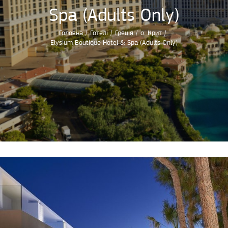
Spa (Adults Only)
Головна
/
Готелі
/
Греція
/
о. Крит
/
Elysium Boutique Hotel & Spa (Adults Only)