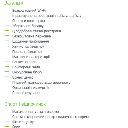
Загальні
Безкоштовний Wi-Fi
Індивідуальна реєстрація заїзду/від'їзду
Послуги консьєржа
Зберігання багажу
Цілодобова стійка реєстрації
Безкоштовна парковка
Щоденне прибирання
Хімчистка (платно)
Пральня (платно)
Магазини на території
Банкетна зала
Конференц зала
Екскурсійне бюро
Бізнес центр
Платний трансфер з/до аеропорту
Організація екскурсій
Салон/перукарня
Спорт і відпочинок
Масаж оплачується окремо
Спа та оздоровчий центр сплачується окремо
Фітнес центр
Йога