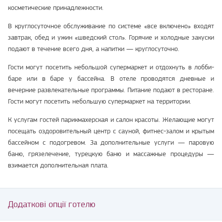
косметические принадлежности.
В круглосуточное обслуживание по системе «все включено» входят
завтрак, обед и ужин «шведский стол». Горячие и холодные закуски
подают в течение всего дня, а напитки — круглосуточно.
Гости могут посетить небольшой супермаркет и отдохнуть в лобби-
баре или в баре у бассейна. В отеле проводятся дневные и
вечерние развлекательные программы. Питание подают в ресторане.
Гости могут посетить небольшую супермаркет на территории.
К услугам гостей парикмахерская и салон красоты. Желающие могут
посещать оздоровительный центр с сауной, фитнес-залом и крытым
бассейном с подогревом. За дополнительные услуги — паровую
баню, грязелечение, турецкую баню и массажные процедуры —
взимается дополнительная плата.
Додаткові опції готелю