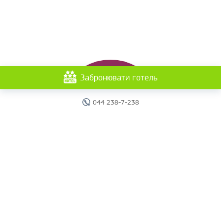
Забронювати готель
044 238-7-238
Головна
Готелі
Пошук туру
Вебінари
Країни
Круїзи
Акції
Новини
Документи