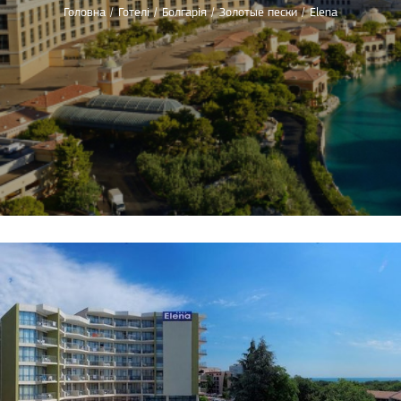
Головна
/
Готелі
/
Болгарія
/
Золотые пески
/
Elena