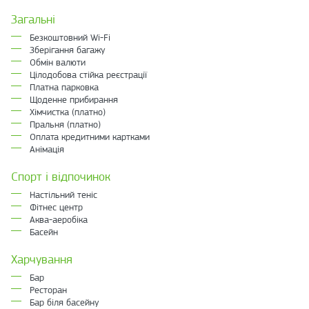
Загальні
Безкоштовний Wi-Fi
Зберігання багажу
Обмін валюти
Цілодобова стійка реєстрації
Платна парковка
Щоденне прибирання
Хімчистка (платно)
Пральня (платно)
Оплата кредитними картками
Анімація
Спорт і відпочинок
Настільний теніс
Фітнес центр
Аква-аеробіка
Басейн
Харчування
Бар
Ресторан
Бар біля басейну