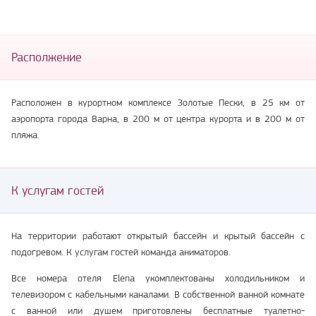
Располжение
Расположен в курортном комплексе Золотые Пески, в 25 км от
аэропорта города Варна, в 200 м от центра курорта и в 200 м от
пляжа.
К услугам гостей
На территории работают открытый бассейн и крытый бассейн с
подогревом. К услугам гостей команда аниматоров.
Все номера отеля Elena укомплектованы холодильником и
телевизором с кабельными каналами. В собственной ванной комнате
с ванной или душем приготовлены бесплатные туалетно-