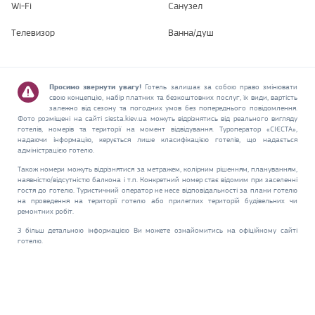
Wi-Fi
Санузел
Телевизор
Ванна/душ
Просимо звернути увагу!
Готель залишає за собою право змінювати
свою концепцію, набір платних та безкоштовних послуг, їх види, вартість
залежно від сезону та погодних умов без попереднього повідомлення.
Фото розміщені на сайті siesta.kiev.ua можуть відрізнятись від реального вигляду
готелів, номерів та території на момент відвідування. Туроператор «СІЄСТА»,
надаючи інформацію, керується лише класифікацією готелів, що надається
адміністрацією готелю.
Також номери можуть відрізнятися за метражем, колірним рішенням, плануванням,
наявністю/відсутністю балкона і т.п. Конкретний номер стає відомим при заселенні
гостя до готелю. Туристичний оператор не несе відповідальності за плани готелю
на проведення на території готелю або прилеглих територій будівельних чи
ремонтних робіт.
З більш детальною інформацією Ви можете ознайомитись на офіційному сайті
готелю.