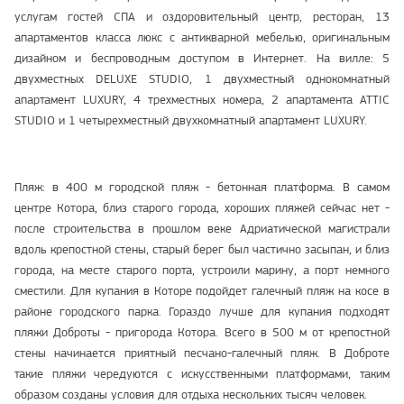
услугам гостей СПА и оздоровительный центр, ресторан, 13
апартаментов класса люкс с антикварной мебелью, оригинальным
дизайном и беспроводным доступом в Интернет. На вилле: 5
двухместных DELUXE STUDIO, 1 двухместный однокомнатный
апартамент LUXURY, 4 трехместных номера, 2 апартамента ATTIC
STUDIO и 1 четырехместный двухкомнатный апартамент LUXURY.
Пляж: в 400 м городской пляж - бетонная платформа. В самом
центре Котора, близ старого города, хороших пляжей сейчас нет -
после строительства в прошлом веке Адриатической магистрали
вдоль крепостной стены, старый берег был частично засыпан, и близ
города, на месте старого порта, устроили марину, а порт немного
сместили. Для купания в Которе подойдет галечный пляж на косе в
районе городского парка. Гораздо лучше для купания подходят
пляжи Доброты - пригорода Котора. Всего в 500 м от крепостной
стены начинается приятный песчано-галечный пляж. В Доброте
такие пляжи чередуются с искусственными платформами, таким
образом созданы условия для отдыха нескольких тысяч человек.