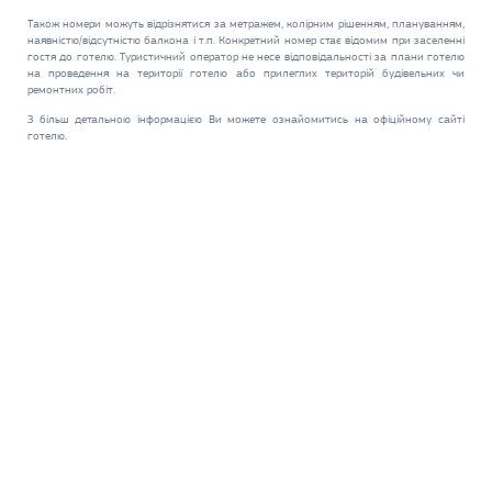
Також номери можуть відрізнятися за метражем, колірним рішенням, плануванням,
наявністю/відсутністю балкона і т.п. Конкретний номер стає відомим при заселенні
гостя до готелю. Туристичний оператор не несе відповідальності за плани готелю
на проведення на території готелю або прилеглих територій будівельних чи
ремонтних робіт.
З більш детальною інформацією Ви можете ознайомитись на офіційному сайті
готелю.