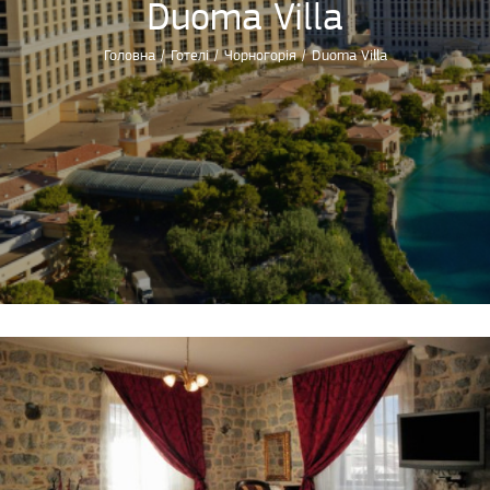
Duoma Villa
Головна
/
Готелі
/
Чорногорія
/
Duoma Villa