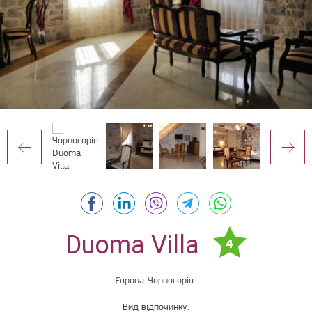
Duoma Villa
4
Європа
Чорногорія
Вид відпочинку: