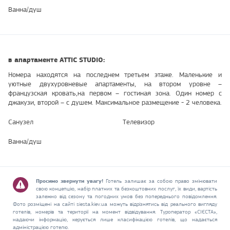
Ванна/душ
в апартаменте ATTIC STUDIO:
Номера находятся на последнем третьем этаже. Маленькие и
уютные двухуровневые апартаменты, на втором уровне –
французская кровать,на первом – гостиная зона. Один номер с
джакузи, второй – с душем. Максимальное размещение - 2 человека.
Санузел
Телевизор
Ванна/душ
Просимо звернути увагу!
Готель залишає за собою право змінювати
свою концепцію, набір платних та безкоштовних послуг, їх види, вартість
залежно від сезону та погодних умов без попереднього повідомлення.
Фото розміщені на сайті siesta.kiev.ua можуть відрізнятись від реального вигляду
готелів, номерів та території на момент відвідування. Туроператор «СІЄСТА»,
надаючи інформацію, керується лише класифікацією готелів, що надається
адміністрацією готелю.