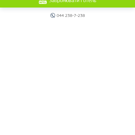
Забронювати готель
044 238-7-238
Головна
Готелі
Пошук туру
Вебінари
Країни
Круїзи
Акції
Новини
Документи
Агентам
Про компанію
Звіти
Контакти
Карта сайту
г. Киев, ул. Исаакяна, 2.