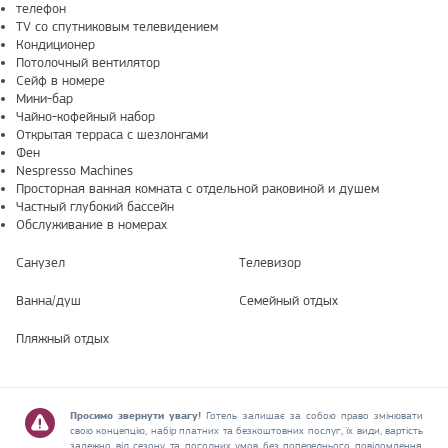
телефон
TV со спутниковым телевидением
Кондиционер
Потолочный вентилятор
Сейф в номере
Мини-бар
Чайно-кофейный набор
Открытая терраса с шезлонгами
Фен
Nespresso Machines
Просторная ванная комната с отдельной раковиной и душем
Частный глубокий бассейн
Обслуживание в номерах
Санузел
Телевизор
Ванна/душ
Семейный отдых
Пляжный отдых
Просимо звернути увагу!
Готель залишає за собою право змінювати
свою концепцію, набір платних та безкоштовних послуг, їх види, вартість
залежно від сезону та погодних умов без попереднього повідомлення.