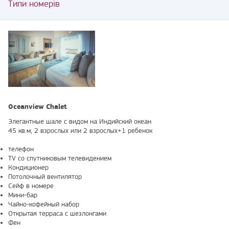
Типи номерів
Oceanview Chalet
Элегантные шале с видом на Индийский океан
45 кв.м, 2 взрослых или 2 взрослых+1 ребенок
телефон
TV со спутниковым телевидением
Кондиционер
Потолочный вентилятор
Сейф в номере
Мини-бар
Чайно-кофейный набор
Открытая терраса с шезлонгами
Фен