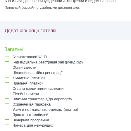
Бар и лаундж с непринужденной атмосферой и видом на океан.
Пляжный бассейн с удобными шезлонгами.
Додаткові опції готелю
Загальні
Безкоштовний Wi-Fi
Індивідуальна реєстрація заїзду/від'їзду
Обмін валюти
Цілодобова стійка реєстрації
Хімчистка (платно)
Пральня (платно)
Оплата кредитними картками
Сімейні номери
Платний трансфер з/до аеропорту
Охраняемая парковка
Услуги по глажению одежды (платно)
Прокат автомобилей
Вечерняя программа
Номера для некурящих