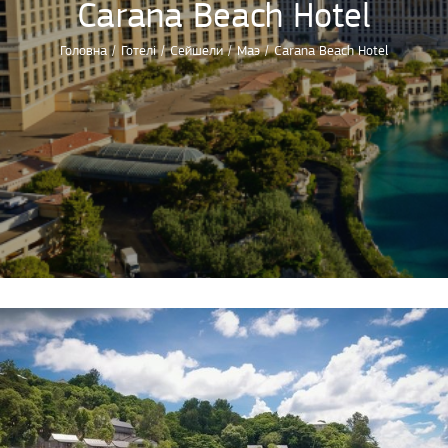
Carana Beach Hotel
Головна
/
Готелі
/
Сейшели
/
Маэ
/
Carana Beach Hotel