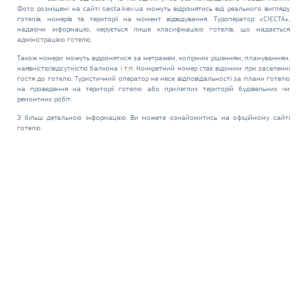
Фото розміщені на сайті siesta.kiev.ua можуть відрізнятись від реального вигляду
готелів, номерів та території на момент відвідування. Туроператор «СІЄСТА»,
надаючи інформацію, керується лише класифікацією готелів, що надається
адміністрацією готелю.
Також номери можуть відрізнятися за метражем, колірним рішенням, плануванням,
наявністю/відсутністю балкона і т.п. Конкретний номер стає відомим при заселенні
гостя до готелю. Туристичний оператор не несе відповідальності за плани готелю
на проведення на території готелю або прилеглих територій будівельних чи
ремонтних робіт.
З більш детальною інформацією Ви можете ознайомитись на офіційному сайті
готелю.