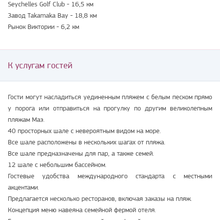
Seychelles Golf Club - 16,5 км
Завод Takamaka Bay - 18,8 км
Рынок Виктории - 6,2 км
К услугам гостей
Гости могут насладиться уединенным пляжем с белым песком прямо
у порога или отправиться на прогулку по другим великолепным
пляжам Маэ.
40 просторных шале с невероятным видом на море.
Все шале расположены в нескольких шагах от пляжа.
Все шале предназначены для пар, а также семей.
12 шале с небольшим бассейном.
Гостевые удобства международного стандарта с местными
акцентами.
Предлагается несколько ресторанов, включая заказы на пляж.
Концепция меню навеяна семейной фермой отеля.