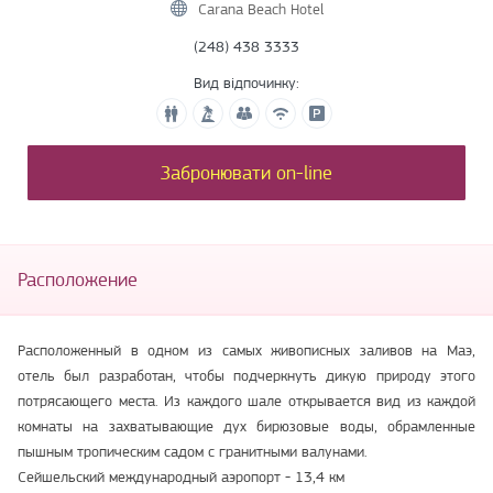
Carana Beach Hotel
(248) 438 3333
Вид відпочинку:
Забронювати on-line
Расположение
Расположенный в одном из самых живописных заливов на Маэ,
отель был разработан, чтобы подчеркнуть дикую природу этого
потрясающего места. Из каждого шале открывается вид из каждой
комнаты на захватывающие дух бирюзовые воды, обрамленные
пышным тропическим садом с гранитными валунами.
Сейшельский международный аэропорт - 13,4 км