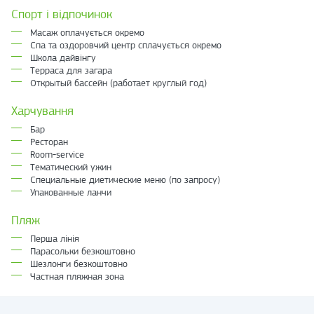
Спорт і відпочинок
Масаж оплачується окремо
Спа та оздоровчий центр сплачується окремо
Школа дайвінгу
Терраса для загара
Открытый бассейн (работает круглый год)
Харчування
Бар
Ресторан
Room-service
Тематический ужин
Специальные диетические меню (по запросу)
Упакованные ланчи
Пляж
Перша лінія
Парасольки безкоштовно
Шезлонги безкоштовно
Частная пляжная зона