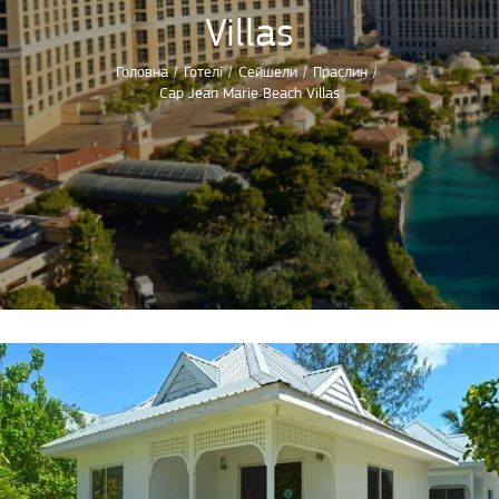
Villas
Головна
/
Готелі
/
Сейшели
/
Праслин
/
Cap Jean Marie Beach Villas