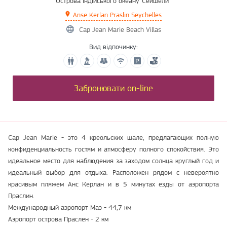
Острова індійського океану
Сейшели
Anse Kerlan Praslin Seychelles
Cap Jean Marie Beach Villas
Вид відпочинку:
Забронювати on-line
Cap Jean Marie - это 4 креольских шале, предлагающих полную
конфиденциальность гостям и атмосферу полного спокойствия. Это
идеальное место для наблюдения за заходом солнца круглый год и
идеальный выбор для отдыха. Расположен рядом с невероятно
красивым пляжем Анс Керлан и в 5 минутах езды от аэропорта
Праслин.
Международный аэропорт Маэ - 44,7 км
Аэропорт острова Праслен - 2 км