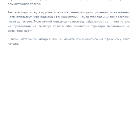
адміністрацією готелю.
Також номери можуть відрізнятися за метражем, колірним рішенням, плануванням,
наявністю/відсутністю балкона і т.п. Конкретний номер стає відомим при заселенні
гостя до готелю. Туристичний оператор не несе відповідальності за плани готелю
на проведення на території готелю або прилеглих територій будівельних чи
ремонтних робіт.
З більш детальною інформацією Ви можете ознайомитись на офіційному сайті
готелю.