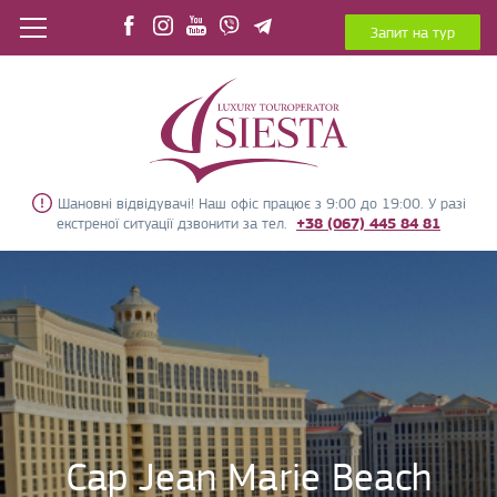
Запит на тур
Шановні відвідувачі! Наш офіс працює з 9:00 до 19:00. У разі
екстреної ситуації дзвонити за тел.
+38 (067) 445 84 81
Cap Jean Marie Beach