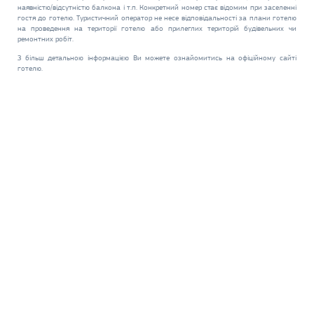
наявністю/відсутністю балкона і т.п. Конкретний номер стає відомим при заселенні
гостя до готелю. Туристичний оператор не несе відповідальності за плани готелю
на проведення на території готелю або прилеглих територій будівельних чи
ремонтних робіт.
З більш детальною інформацією Ви можете ознайомитись на офіційному сайті
готелю.