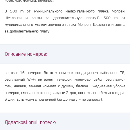
кофе, чай, фрукты, печенье).
В 500 m от муниципального мелко-галечного пляжа Могрен.
Шезлонги и зонты за дополнительную плату.В 500 m от
муниципального мелко-галечного пляжа Могрен. Шезлонги и зонты
за дополнительную плату.
Описание номеров:
в отеле 16 номеров. Во всех номерах кондиционер, кабельное ТВ,
бесплатный Wi-Fi интернет, телефон, мини-бар, сейф (бесплатно),
фен, чайник, ванная комната с душем, балкон. Ежедневная уборка
номеров, смена полотенец каждые 2 дня, постельного белья каждые
3 дня. Есть услуга прачечной (за доплату – по запросу).
Додаткові опції готелю