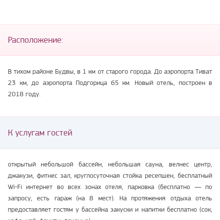
Расположение:
В тихом районе Будвы, в 1 км от старого города. До аэропорта Тиват
23 км, до аэропорта Подгорица 65 км. Новый отель, построен в
2018 году.
К услугам гостей
открытый небольшой бассейн, небольшая сауна, велнес центр,
джакузи, фитнес зал, круглосуточная стойка ресепшен, бесплатный
Wi-Fi интернет во всех зонах отеля, парковка (бесплатно — по
запросу, есть гараж (на 8 мест). На протяжения отдыха отель
предоставляет гостям у бассейна закуски и напитки бесплатно (сок,