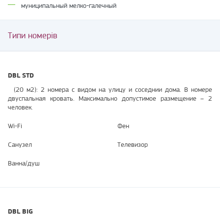
муниципальный мелко-галечный
Типи номерів
DBL STD
(20 м2): 2 номера с видом на улицу и соседнии дома. В номере
двуспальная кровать. Максимально допустимое размещение – 2
человек.
Wi-Fi
Фен
Санузел
Телевизор
Ванна/душ
DBL BIG