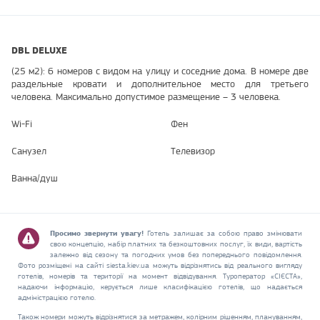
DBL DELUXE
(25 м2): 6 номеров с видом на улицу и соседние дома. В номере две
раздельные кровати и дополнительное место для третьего
человека. Максимально допустимое размещение – 3 человека.
Wi-Fi
Фен
Санузел
Телевизор
Ванна/душ
Просимо звернути увагу!
Готель залишає за собою право змінювати
свою концепцію, набір платних та безкоштовних послуг, їх види, вартість
залежно від сезону та погодних умов без попереднього повідомлення.
Фото розміщені на сайті siesta.kiev.ua можуть відрізнятись від реального вигляду
готелів, номерів та території на момент відвідування. Туроператор «СІЄСТА»,
надаючи інформацію, керується лише класифікацією готелів, що надається
адміністрацією готелю.
Також номери можуть відрізнятися за метражем, колірним рішенням, плануванням,