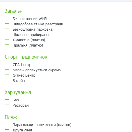
Загальні
Безкоштовний Wi-Fi
Цілодобова стійка реєстрації
Безкоштовна парковка
Щоденне прибирання
Хімчистка (платно)
Пральня (платно)
Спорт і відпочинок
СПА Центр
Масаж оплачується окремо
Фітнес центр
Басейн
Харчування
Бар
Ресторан
Пляж
Парасольки та шезлонги (платно)
Друга лінія