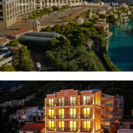
Головна
/
Готелі
/
Чорногорія
/
Будва
/
Boutique Hotel Tate