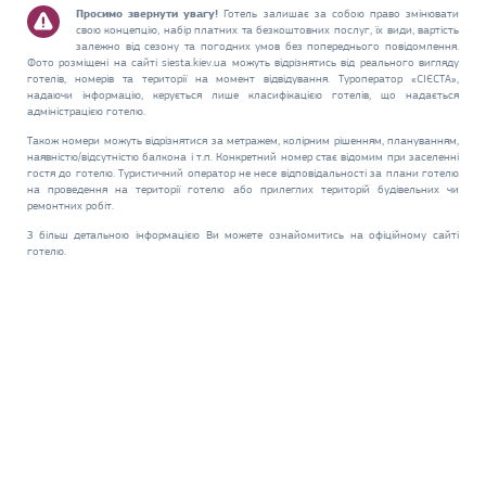
Просимо звернути увагу!
Готель залишає за собою право змінювати
свою концепцію, набір платних та безкоштовних послуг, їх види, вартість
залежно від сезону та погодних умов без попереднього повідомлення.
Фото розміщені на сайті siesta.kiev.ua можуть відрізнятись від реального вигляду
готелів, номерів та території на момент відвідування. Туроператор «СІЄСТА»,
надаючи інформацію, керується лише класифікацією готелів, що надається
адміністрацією готелю.
Також номери можуть відрізнятися за метражем, колірним рішенням, плануванням,
наявністю/відсутністю балкона і т.п. Конкретний номер стає відомим при заселенні
гостя до готелю. Туристичний оператор не несе відповідальності за плани готелю
на проведення на території готелю або прилеглих територій будівельних чи
ремонтних робіт.
З більш детальною інформацією Ви можете ознайомитись на офіційному сайті
готелю.