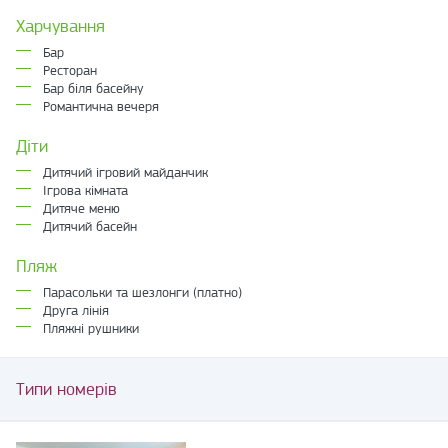
Харчування
Бар
Ресторан
Бар біля басейну
Романтична вечеря
Діти
Дитячий ігровий майданчик
Ігрова кімната
Дитяче меню
Дитячий басейн
Пляж
Парасольки та шезлонги (платно)
Друга лінія
Пляжні рушники
Типи номерів