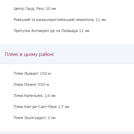
Центр Гауді, Реус 10 км
Римський та ранньохристиянський некрополь 11 км
Притулок Антіаерео де ла Патакада 11 км
Пляжі в цьому районі
Пляж Льєвант 150 м
Пляж Понент 550 м
Пляж Капельянс 1,6 км
Пляж Кап-де-Сант-Пере 1,7 км
Пляж Льєнгуадетс 2 км