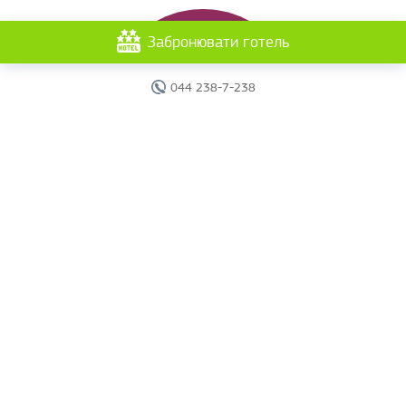
Забронювати готель
044 238-7-238
Головна
Готелі
Пошук туру
Вебінари
Країни
Круїзи
Акції
Новини
Документи
Агентам
Про компанію
Звіти
Контакти
Карта сайту