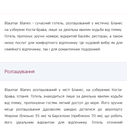
Blaumar Blanes - сучасний готель, розташований у містечку Бланес
на узбережі Коста-Брава, лише за декілька хвилин ходьби від пляжу.
Готель пропонує зручні номери, відкритий басейн, ресторан, а також
низку послуг для комфортного відпочинку. Це чудовий вибір як для
сімейного відпочинку, так і для романтичних подорожей.
Розташування
Blaumar Blanes розташований у місті Бланес, на узбережжі Коста-
Брава, Іспанія. Готель знаходиться лише за декілька хвилин ходьби
від пляжу, пропонуючи гостям легкий доступ до моря. Його зручне
місце розташування ддозволяє швидко дістатися до аеропорту
Жирони (близько 35 км) та Барселони (приблизно 70 км), що робить
його ідеальним варіантом для відпочинку. Готель оточений