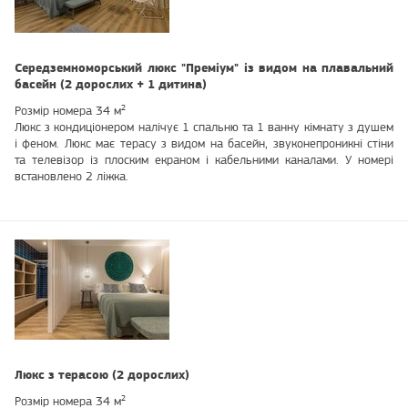
Середземноморський люкс "Преміум" із видом на плавальний
басейн (2 дорослих + 1 дитина)
Розмір номера 34 м²
Люкс з кондиціонером налічує 1 спальню та 1 ванну кімнату з душем
і феном. Люкс має терасу з видом на басейн, звуконепроникні стіни
та телевізор із плоским екраном і кабельними каналами. У номері
встановлено 2 ліжка.
Люкс з терасою (2 дорослих)
Розмір номера 34 м²