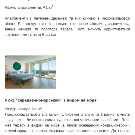
Розмір апартаментів: 41 м²
Апартаменти з лаунжем/їдальнею та міні-кухнею з мікрохвильовою
піччю. До послуг гостей спальня з великим ліжком, дивани-ліжка,
ванна кімната та простора тераса. Гості можуть користуватися
зручностями готелю Blaumar.
Люкс "Середземноморський" із видом на море
Розмір номера 34 м²
Люкс складається з 1 вітальні, 1 окремої спальні та 1 ванної кімнати
з душем і безкоштовними туалетно-косметичними засобами. Люкс
має терасу з видом на море, а також оснащений кондиціонером і
телевізором з плоским екраном і кабельними каналами. До послуг