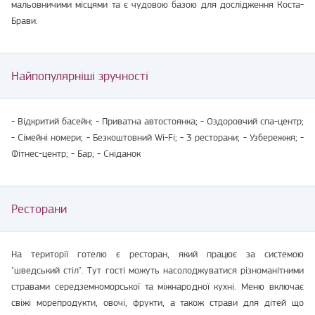
мальовничими місцями та є чудовою базою для дослідження Коста-
Брави.
Найпопулярніші зручності
- Відкритий басейн; - Приватна автостоянка; - Оздоровчий спа-центр;
- Сімейні номери; - Безкоштовний Wi-Fi; - 3 ресторани; - Узбережжя; -
Фітнес-центр; - Бар; - Сніданок
Ресторани
На території готелю є ресторан, який працює за системою
"шведський стіл". Тут гості можуть насолоджуватися різноманітними
стравами середземноморської та міжнародної кухні. Меню включає
свіжі морепродукти, овочі, фрукти, а також страви для дітей що