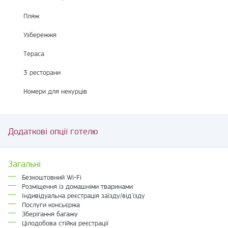
Пляж
Узбережжя
Тераса
3 ресторани
Номери для некурців
Додаткові опції готелю
Загальні
Безкоштовний Wi-Fi
Розміщення із домашніми тваринами
Індивідуальна реєстрація заїзду/від'їзду
Послуги консьєржа
Зберігання багажу
Цілодобова стійка реєстрації