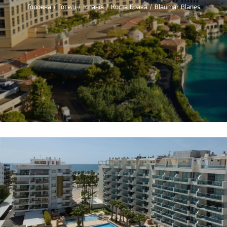
Головна
/
Готелі
/
Іспанія
/
Коста Брава
/
Blaumar Blanes