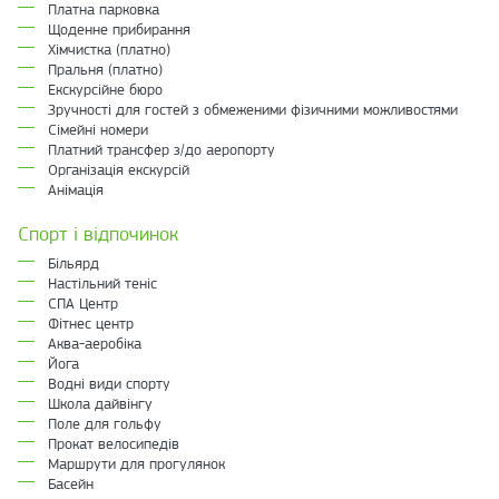
Платна парковка
Щоденне прибирання
Хімчистка (платно)
Пральня (платно)
Екскурсійне бюро
Зручності для гостей з обмеженими фізичними можливостями
Сімейні номери
Платний трансфер з/до аеропорту
Організація екскурсій
Анімація
Спорт і відпочинок
Більярд
Настільний теніс
СПА Центр
Фітнес центр
Аква-аеробіка
Йога
Водні види спорту
Школа дайвінгу
Поле для гольфу
Прокат велосипедів
Маршрути для прогулянок
Басейн