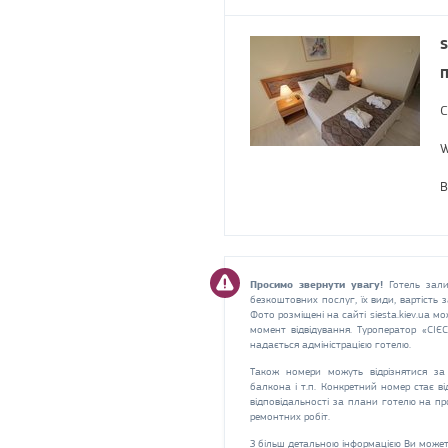
S
П
С
W
В
Просимо звернути увагу!
Готель зали
безкоштовних послуг, їх види, вартість
Фото розміщені на сайті siesta.kiev.ua мо
момент відвідування. Туроператор «СІЄ
надається адміністрацією готелю.
Також номери можуть відрізнятися за 
балкона і т.п. Конкретний номер стає в
відповідальності за плани готелю на пр
ремонтних робіт.
З більш детальною інформацією Ви может