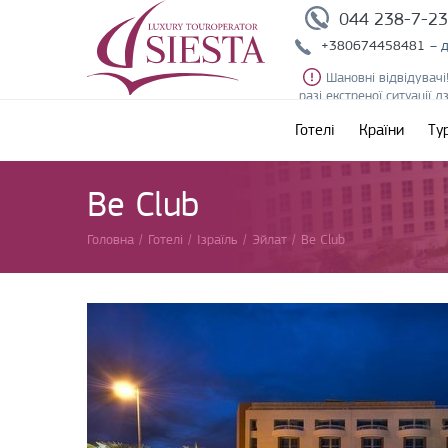
044 238-7-2
+380674458481
– 
Шановні відвідувачі
разі екстреної ситуації 
Готелі
Країни
Ту
Be Club
Головна
/
Готелі
/
Ізраїль
/
Эйлат
/
Be Club