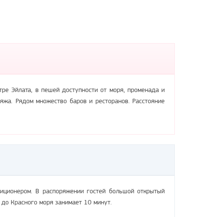
тре Эйлата, в пешей доступности от моря, променада и
ляжа. Рядом множество баров и ресторанов. Расстояние
диционером. В распоряжении гостей большой открытый
а до Красного моря занимает 10 минут.