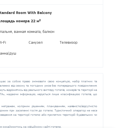
tandard Room With​ Balcony
лощадь номера 22 м²
пальня, ванная комната, балкон
i-Fi
Санузел
Телевизор
анна/душ
шає за собою право змінювати свою концепцію, набір платних та
 залежно від сезону та погодних умов без попереднього повідомлення.
жуть відрізнятись від реального вигляду готелів, номерів та території на
СТА», надаючи інформацію, керується лише класифікацією готелів, що
метражем, колірним рішенням, плануванням, наявністю/відсутністю
ідомим при заселенні гостя до готелю. Туристичний оператор не несе
оведення на території готелю або прилеглих територій будівельних чи
е ознайомитись на офіційному сайті готелю.