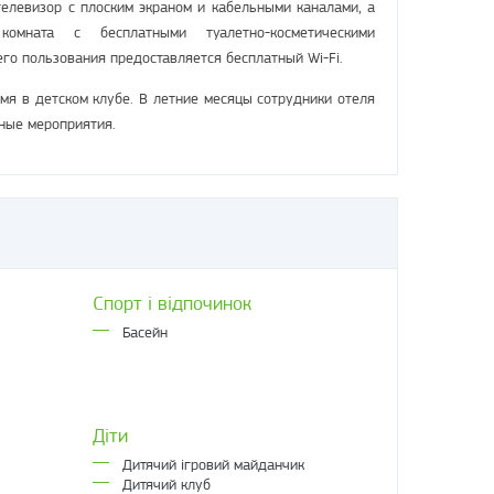
телевизор с плоским экраном и кабельными каналами, а
омната с бесплатными туалетно-косметическими
го пользования предоставляется бесплатный Wi-Fi.
мя в детском клубе. В летние месяцы сотрудники отеля
ьные мероприятия.
Спорт і відпочинок
Басейн
Діти
Дитячий ігровий майданчик
Дитячий клуб