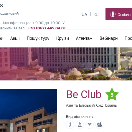
38
додатковий
UA
RU
Особист
! Наш офіс працює з 9:00 до 19:00. У
дзвонити за тел.
+38 (067) 445 84 81
ри
Акції
Пошук туру
Круїзи
Агентам
Вебінари
Про
Be Club
3
Азія та Близький Схід
Ізраїль
Вид відпочинку: