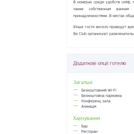
В номерах среди удобств сейф, 
также собственная ванная к
принадлежностями. В местах обще
Юные гости весело проведут вре
Be Club организуют развлекател
Додаткові опції готелю
Загальні
Безкоштовний Wi-Fi
Безкоштовна парковка
Конференц зала
Анімація
Харчування
Бар
Ресторан