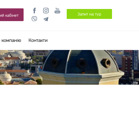
Запит на тур
ий кабінет
 компанію
Контакти