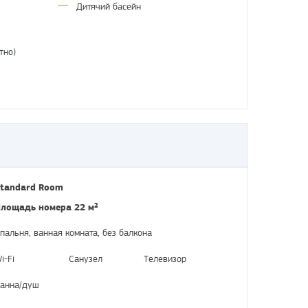
Дитячий басейн
тно)
tandard Room
лощадь номера 22 м²
пальня, ванная комната, без балкона
i-Fi
Санузел
Телевизор
анна/душ