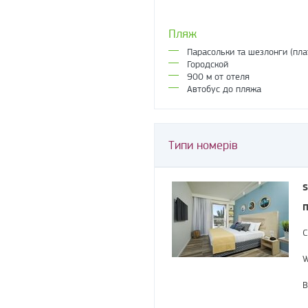
Пляж
Парасольки та шезлонги (пла
Городской
900 м от отеля
Автобус до пляжа
Типи номерів
S
П
С
W
В