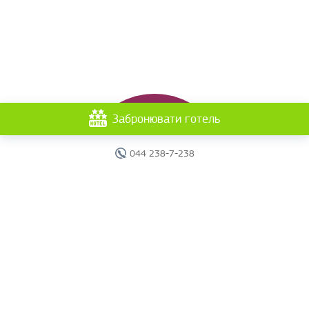
Забронювати готель
044 238-7-238
Головна
Готелі
Пошук туру
Вебінари
Країни
Круїзи