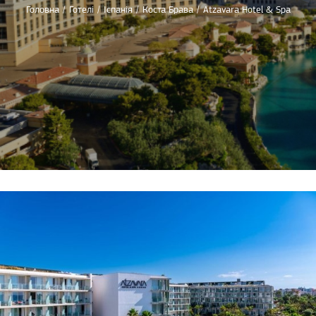
Головна
/
Готелі
/
Іспанія
/
Коста Брава
/
Atzavara Hotel & Spa