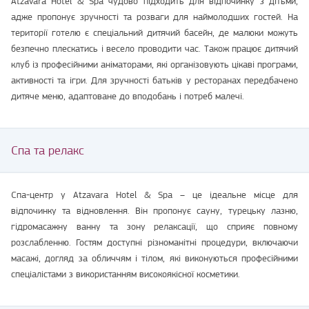
Atzavara Hotel & Spa чудово підходить для відпочинку з дітьми,
адже пропонує зручності та розваги для наймолодших гостей. На
території готелю є спеціальний дитячий басейн, де малюки можуть
безпечно плескатись і весело проводити час. Також працює дитячий
клуб із професійними аніматорами, які організовують цікаві програми,
активності та ігри. Для зручності батьків у ресторанах передбачено
дитяче меню, адаптоване до вподобань і потреб малечі.
Спа та релакс
Спа-центр у Atzavara Hotel & Spa – це ідеальне місце для
відпочинку та відновлення. Він пропонує сауну, турецьку лазню,
гідромасажну ванну та зону релаксації, що сприяє повному
розслабленню. Гостям доступні різноманітні процедури, включаючи
масажі, догляд за обличчям і тілом, які виконуються професійними
спеціалістами з використанням високоякісної косметики.