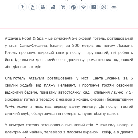
Atzavara Hotel & Spa – це сучасний 5-зірковий готель, розташований
у місті Санта-Сусанна, Іспанія, за 500 метрів від пляжу Льєвант.
Готель пропонує широкий спектр послуг і зручностей, які роблять
його ідеальним для сімейного відпочинку, романтичних подорожей
або ділових заходів.
Спа-готель Atzavara розташований у місті Санта-Сусанна, за 5
хвилин ходьби від пляжу Лелевант, і пропонує гостям сезонний
відкритий басейн, приватну автостоянку, сад і спільний лаунж. У 5-
зірковому готелі з терасою є номери з кондиціонером і безкоштовним
Wi-Fi, кожен з яких має окрему ванну кімнату. До послуг гостей
дитячий клуб, обслуговування номерів та пункт обміну валют.
У номерах готелю встановлено письмовий стіл. У кожному номері є
електричний чайник, телевізор з плоским екраном і сейф, а в деяких