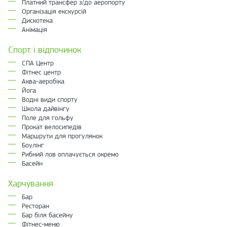
Платний трансфер з/до аеропорту
Організація екскурсій
Дискотека
Анімація
Спорт і відпочинок
СПА Центр
Фітнес центр
Аква-аеробіка
Йога
Водні види спорту
Школа дайвінгу
Поле для гольфу
Прокат велосипедів
Маршрути для прогулянок
Боулінг
Рибний лов оплачується окремо
Басейн
Харчування
Бар
Ресторан
Бар біля басейну
Фітнес-меню