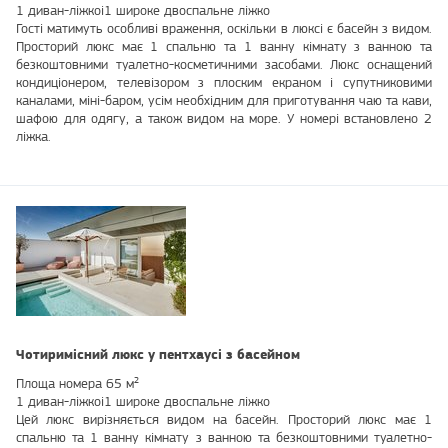
1 диван-ліжкоі1 широке двоспальне ліжко
Гості матимуть особливі враження, оскільки в люксі є басейн з видом.
Просторий люкс має 1 спальню та 1 ванну кімнату з ванною та
безкоштовними туалетно-косметичними засобами. Люкс оснащений
кондиціонером, телевізором з плоским екраном і супутниковими
каналами, міні-баром, усім необхідним для приготування чаю та кави,
шафою для одягу, а також видом на море. У номері встановлено 2
ліжка.
Чотиримісний люкс у пентхаусі з басейном
Площа номера 65 м²
1 диван-ліжкоі1 широке двоспальне ліжко
Цей люкс вирізняється видом на басейн. Просторий люкс має 1
спальню та 1 ванну кімнату з ванною та безкоштовними туалетно-