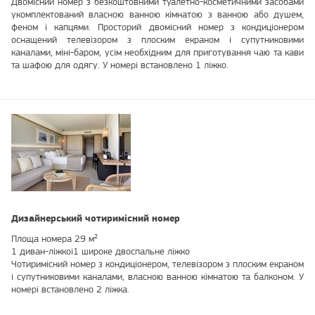
Двомісний номер з безкоштовними туалетно-косметичними засобами
укомплектований власною ванною кімнатою з ванною або душем,
феном і капцями. Просторий двомісний номер з кондиціонером
оснащений телевізором з плоским екраном і супутниковими
каналами, міні-баром, усім необхідним для приготування чаю та кави
та шафою для одягу. У номері встановлено 1 ліжко.
Дизайнерський чотиримісний номер
Площа номера 29 м²
1 диван-ліжкоі1 широке двоспальне ліжко
Чотиримісний номер з кондиціонером, телевізором з плоским екраном
і супутниковими каналами, власною ванною кімнатою та балконом. У
номері встановлено 2 ліжка.