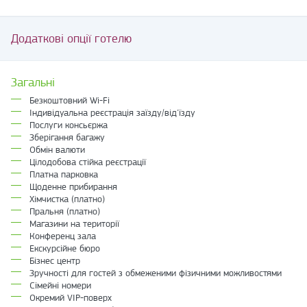
Додаткові опції готелю
Загальні
Безкоштовний Wi-Fi
Індивідуальна реєстрація заїзду/від'їзду
Послуги консьєржа
Зберігання багажу
Обмін валюти
Цілодобова стійка реєстрації
Платна парковка
Щоденне прибирання
Хімчистка (платно)
Пральня (платно)
Магазини на території
Конференц зала
Екскурсійне бюро
Бізнес центр
Зручності для гостей з обмеженими фізичними можливостями
Сімейні номери
Окремий VIP-поверх