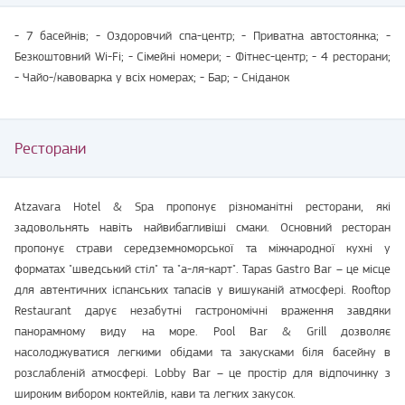
- 7 басейнів; - Оздоровчий спа-центр; - Приватна автостоянка; -
Безкоштовний Wi-Fi; - Сімейні номери; - Фітнес-центр; - 4 ресторани;
- Чайо-/кавоварка у всіх номерах; - Бар; - Сніданок
Ресторани
Atzavara Hotel & Spa пропонує різноманітні ресторани, які
задовольнять навіть найвибагливіші смаки. Основний ресторан
пропонує страви середземноморської та міжнародної кухні у
форматах "шведський стіл" та "а-ля-карт". Tapas Gastro Bar – це місце
для автентичних іспанських тапасів у вишуканій атмосфері. Rooftop
Restaurant дарує незабутні гастрономічні враження завдяки
панорамному виду на море. Pool Bar & Grill дозволяє
насолоджуватися легкими обідами та закусками біля басейну в
розслабленій атмосфері. Lobby Bar – це простір для відпочинку з
широким вибором коктейлів, кави та легких закусок.