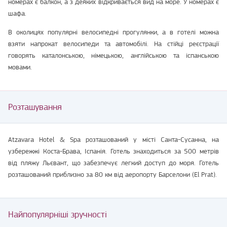
номерах є балкон, а з деяких відкривається вид на море. У номерах є
шафа.
В околицях популярні велосипедні прогулянки, а в готелі можна
взяти напрокат велосипеди та автомобілі. На стійці реєстрації
говорять каталонською, німецькою, англійською та іспанською
мовами.
Розташування
Atzavara Hotel & Spa розташований у місті Санта-Сусанна, на
узбережжі Коста-Брава, Іспанія. Готель знаходиться за 500 метрів
від пляжу Льєвант, що забезпечує легкий доступ до моря. Готель
розташований приблизно за 80 км від аеропорту Барселони (El Prat).
Найпопулярніші зручності