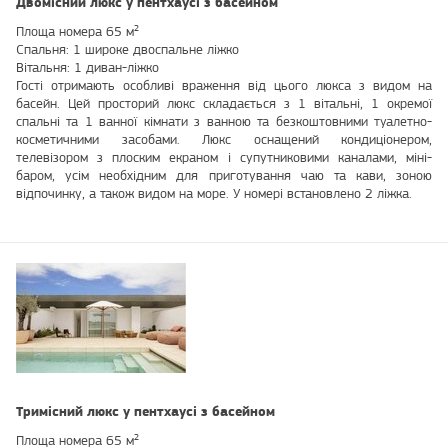
Двомісний люкс у пентхаусі з басейном
Площа номера 65 м²
Спальня: 1 широке двоспальне ліжко
Вітальня: 1 диван-ліжко
Гості отримають особливі враження від цього люкса з видом на
басейн. Цей просторий люкс складається з 1 вітальні, 1 окремої
спальні та 1 ванної кімнати з ванною та безкоштовними туалетно-
косметичними засобами. Люкс оснащений кондиціонером,
телевізором з плоским екраном і супутниковими каналами, міні-
баром, усім необхідним для приготування чаю та кави, зоною
відпочинку, а також видом на море. У номері встановлено 2 ліжка.
Тримісний люкс у пентхаусі з басейном
Площа номера 65 м²