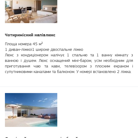
Чотиримісний напівлюкс
Площа номера 45 м²
1 диван-ліжкоі1 широке двоспальне ліжко
Люкс з кондиціонером налічує 1 спальню та 1 ванну кімнату з
ванною і душем. Люкс оснащений міні-баром, усім необхідним для
приготування чаю та кави, телевізором з плоским екраном і
супутниковими каналами та балконом. У номері встановлено 2 ліжка.