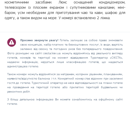
косметичними засобами. Люкс оснащений кондиціонером,
телевізором із плоским екраном і супутниковими каналами, міні-
баром, усім необхідним для приготування чаю та кави, шафою для
одягу, а також видом на море. У номері встановлено 2 ліжка.
Просимо звернути увагу!
Готель залишає за собою право змінювати
свою концепцію, набір платних та безкоштовних послуг, їх види, вартість
залежно від сезону та погодних умов без попереднього повідомлення.
Фото розміщені на сайті siesta.kiev.ua можуть відрізнятись від реального вигляду
готелів, номерів та території на момент відвідування. Туроператор «СІЄСТА»,
надаючи інформацію, керується лише класифікацією готелів, що надається
адміністрацією готелю.
Також номери можуть відрізнятися за метражем, колірним рішенням, плануванням,
наявністю/відсутністю балкона і т.п. Конкретний номер стає відомим при заселенні
гостя до готелю. Туристичний оператор не несе відповідальності за плани готелю
на проведення на території готелю або прилеглих територій будівельних чи
ремонтних робіт.
З більш детальною інформацією Ви можете ознайомитись на офіційному сайті
готелю.