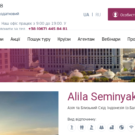
38
додатковий
UA
RU
Особист
! Наш офіс працює з 9:00 до 19:00. У
дзвонити за тел.
+38 (067) 445 84 81
ри
Акції
Пошук туру
Круїзи
Агентам
Вебінари
Про
nyak
Alila Seminya
Азія та Близький Схід
Індонезія (о.Бал
Вид відпочинку: