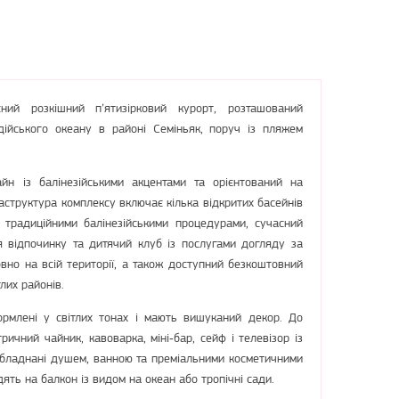
й розкішний п’ятизірковий курорт, розташований
дійського океану в районі Семіньяк, поруч із пляжем
н із балінезійськими акцентами та орієнтований на
фраструктура комплексу включає кілька відкритих басейнів
з традиційними балінезійськими процедурами, сучасний
я відпочинку та дитячий клуб із послугами догляду за
овно на всій території, а також доступний безкоштовний
лих районів.
рмлені у світлих тонах і мають вишуканий декор. До
ричний чайник, кавоварка, міні‑бар, сейф і телевізор із
обладнані душем, ванною та преміальними косметичними
дять на балкон із видом на океан або тропічні сади.