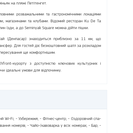
іньяк на пляжі Петітенгет.
оловними розважальними та гастрономічними локаціями
ми, магазинами та клубами. Відомий ресторан Ku De Ta
ин їзди, а до Seminyak Square можна дійти пішки.
Рай (Денпасар) знаходиться приблизно за 11 км, що
ансфер. Для гостей діє безкоштовний шатл за розкладом
 пересування ще комфортнішим.
hfront‑курорту з доступністю ключових культурних і
чи ідеальні умови для відпочинку.
ий Wi-Fi; - Узбережжя; - Фітнес-центр; - Оздоровчий спа-
вання номерів; - Чайо-/кавоварка у всіх номерах; - Бар; -