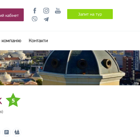
Запит на тур
ий кабінет
 компанію
Контакти
k
5
і)