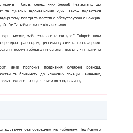
оранів і барів, серед яких Seasalt Restaurant, що
ах та сучасній індонезійській кухні. Також подаються
а відкритому повітрі та доступне обслуговування номерів.
у Ku De Ta займає лише кілька хвилин.
урні заходи, майстер‑класи та екскурсії. Співробітники
з орендою транспорту, денними турами та трансферами.
доступні послуги зберігання багажу, пральні, хімчистки та
орт, який пропонує поєднання сучасної розкоші,
чностей та близькість до ключових локацій Семіньяку,
романтичного, так і для сімейного відпочинку.
розташування безпосередньо на узбережжі Індійського