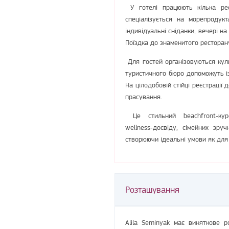
У готелі працюють кілька рест
спеціалізується на морепродукт
індивідуальні сніданки, вечері н
Поїздка до знаменитого ресторан
Для гостей організовуються культ
туристичного бюро допоможуть і
На цілодобовій стійці реєстрації 
прасування.
Це стильний beachfront‑кур
wellness‑досвіду, сімейних зру
створюючи ідеальні умови як для 
Розташування
Alila Seminyak має виняткове 