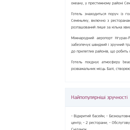
океану, у престижному районі Сем
Готель знаходиться поруч із г
Семіньяку, включно з ресторана
розташований лише за кілька хвил
Міжнародний аеропорт Нгурах‑
забезпечує швидкий і зручний тр
до прилеглих районів, що робить
Готель поєднує атмосферу beac
розважальних місць Балі, створюю
Найпопулярніші зручності
- Відкритий басейн; - Безкоштовн
центр; - 2 ресторани; - Обслугову
Сніданок