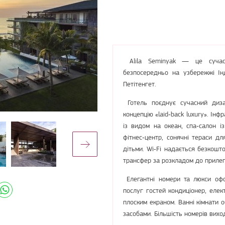
Alila Seminyak — це сучасни
безпосередньо на узбережжі Ін
Петітенгет.
Готель поєднує сучасний дизай
концепцію «laid‑back luxury». Ін
із видом на океан, спа‑салон і
фітнес‑центр, сонячні тераси дл
дітьми. Wi‑Fi надається безкошт
трансфер за розкладом до прилег
Елегантні номери та люкси офо
послуг гостей кондиціонер, елект
плоским екраном. Ванні кімнати 
засобами. Більшість номерів вихо