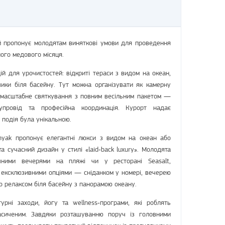
ий пропонує молодятам виняткові умови для проведення
ного медового місяця.
ій для урочистостей: відкриті тераси з видом на океан,
чики біля басейну. Тут можна організувати як камерну
і масштабне святкування з повним весільним пакетом —
упровід та професійна координація. Курорт надає
 подія була унікальною.
inyak пропонує елегантні люкси з видом на океан або
та сучасний дизайн у стилі «laid‑back luxury». Молодята
чними вечерями на пляжі чи у ресторані Seasalt,
 ексклюзивними опціями — сніданком у номері, вечерею
або релаксом біля басейну з панорамою океану.
урні заходи, йогу та wellness‑програми, які роблять
асиченим. Завдяки розташуванню поруч із головними