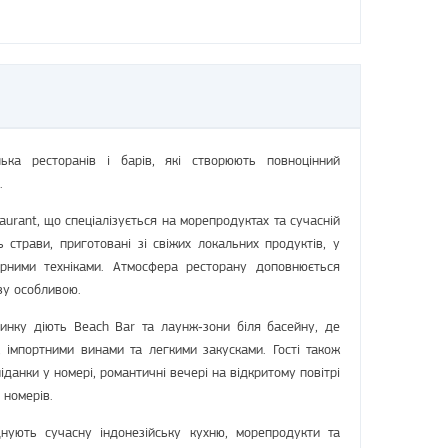
ька ресторанів і барів, які створюють повноцінний
.
aurant, що спеціалізується на морепродуктах та сучасній
ь страви, приготовані зі свіжих локальних продуктів, у
арними техніками. Атмосфера ресторану доповнюється
зу особливою.
инку діють Beach Bar та лаунж‑зони біля басейну, де
 імпортними винами та легкими закусками. Гості також
іданки у номері, романтичні вечері на відкритому повітрі
 номерів.
нують сучасну індонезійську кухню, морепродукти та