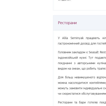
Ресторани
У Alila Seminyak працюють кіл
гастрономічний досвід для гостей
Головним закладом є Seasalt Rest
індонезійській кухні. Тут подают
поєднанні з авторськими кулін
видом на океан, що робить трапе
Для більш невимушеного відпоч
можна насолодитися коктейлями,
можуть замовити індивідуальні сн
чи скористатися обслуговуванням
Ресторани та бари готелю поєд