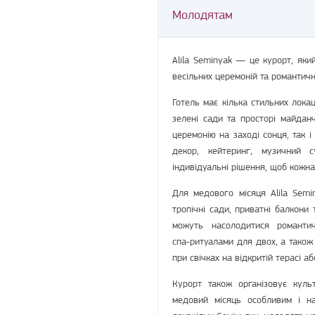
Молодятам
Alila Seminyak — це курорт, як
весільних церемоній та романтич
Готель має кілька стильних локац
зелені сади та просторі майдан
церемонію на заході сонця, так 
декор, кейтеринг, музичний с
індивідуальні рішення, щоб кожна
Для медового місяця Alila Sem
тропічні сади, приватні балкони 
можуть насолодитися романти
спа‑ритуалами для двох, а також
при свічках на відкритій терасі 
Курорт також організовує культ
медовий місяць особливим і н