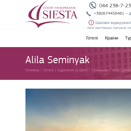
044 238-7-2
+380674458481
– 
Шановні відвідувачі
разі екстреної ситуації 
Готелі
Країни
Ту
Alila Seminyak
Головна
/
Готелі
/
Індонезія (о.Балі)
/
Семиньяк
/
Alila Semi