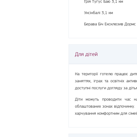
Грія Тугус Баю 3,1 км
Унсінбалі 3,1 км
Берава Біч Ексклюзив Дормс 
Для дітей
На території готелю працює ди
заняттях, іграх та освітніх акт
доступні послуги догляду за діть
Діти можуть проводити час на
облаштованих зонах відпочинку.
харчування комфортним для сімей