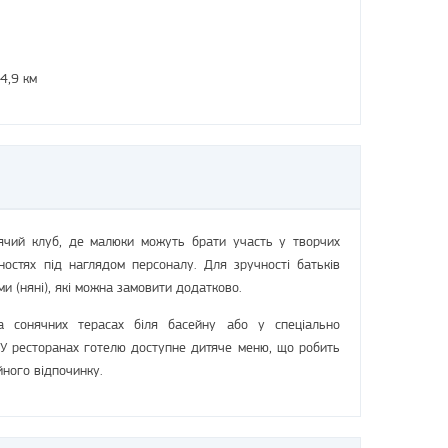
4,9 км
тячий клуб, де малюки можуть брати участь у творчих
ивностях під наглядом персоналу. Для зручності батьків
ми (няні), які можна замовити додатково.
 сонячних терасах біля басейну або у спеціально
 У ресторанах готелю доступне дитяче меню, що робить
ного відпочинку.