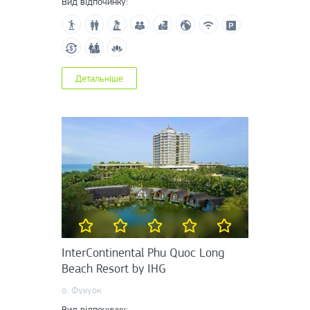
Вид відпочинку:
Детальніше
InterContinental Phu Quoc Long
Beach Resort by IHG
о. Фукуок
Вид відпочинку: