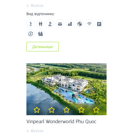
о. Фукуок
Вид відпочинку:
Детальніше
Vinpearl Wonderworld Phu Quoc
о. Фукуок