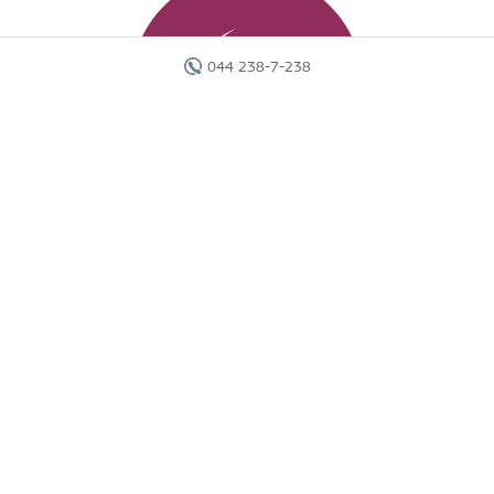
044 238-7-238
Головна
Готелі
Пошук туру
Вебінари
Країни
Круїзи
Акції
Новини
Документи
Агентам
Про компанію
Звіти
Контакти
Карта сайту
г. Киев, ул. Исаакяна, 2.