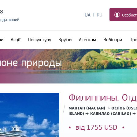
38
UA
RU
Особист
додатковий
ри
Акції
Пошук туру
Круїзи
Агентам
Вебінари
Про
лоне природы
Филиппины. Отд
МАКТАН (MACTAN) → ОСЛОБ (OSL
ISLAND) → КАБИЛАО (CABILAO) →
від 1755 USD