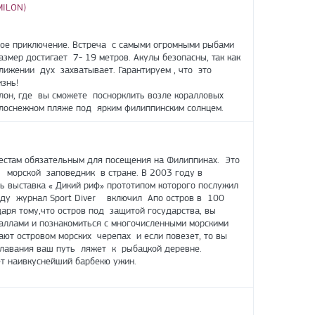
MILON)
ное приключение. Встреча с самыми огромными рыбами
азмер достигает 7- 19 метров. Акулы безопасны, так как
ижении дух захватывает. Гарантируем , что это
знь!
лон, где вы сможете поснорклить возле коралловых
елоснежном пляже под ярким филиппинским солнцем.
местам обязательным для посещения на Филиппинах. Это
морской заповедник в стране. В 2003 году в
ь выставка « Дикий риф» прототипом которого послужил
оду журнал Sport Diver включил Апо остров в 100
ря тому,что остров под защитой государства, вы
ллами и познакомиться с многочисленными морскими
ают островом морских черепах и если повезет, то вы
плавания ваш путь ляжет к рыбацкой деревне.
ет наивкуснейший барбекю ужин.