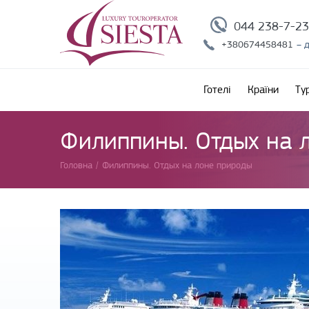
044 238-7-2
+380674458481
– 
Готелі
Країни
Ту
Филиппины. Отдых на 
Головна
/
Филиппины. Отдых на лоне природы