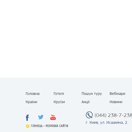
Головна
Готелі
Пошук туру
Вебінари
Країни
Круїзи
Акції
Новини
(044) 238-7-23
г. Киев, ул. Исаакяна, 2.
ГЛЯНЕЦЬ
ГЛЯНЕЦЬ
–
–
РОЗРОБКА САЙТІВ
РОЗРОБКА САЙТІВ