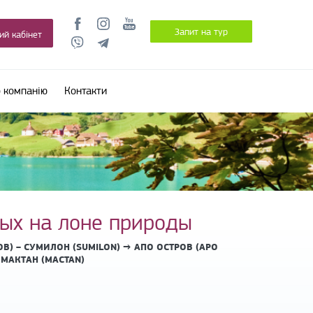
Запит на тур
ий кабінет
 компанію
Контакти
ых на лоне природы
OB) – СУМИЛОН (SUMILON) → АПО ОСТРОВ (APO
 МАКТАН (MACTAN)