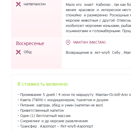
напівпансіон
Мало кто знает Кабилао , так как б
менее красивое и интересное место 
спокойно и размеренно. Роскошные 
морские животные с другой. Отвесн
изобилуют морскими коньками, рыба
осьминогами и голожаберными. Про
МАКТАН (MACTAN)
Воскресенье
Обід
Возвращение в яхт-клуб Себу , Макт
В стоимость включено:
- Проживание 5 дней / 4 ночи по маршруту: Мактан-Ослоб-Апо 
- Каюта (TWIN) с кондиционером, туалетом и душем
- Питание: завтрак, обед и ужин (напитки не вкл)
- Приветственный напиток
- Один (1) Бесплатный массаж
- Сноркелинг и др морские развлечения
- Трансфер : Аэропорт – Яхт-клуб-Аэропорт