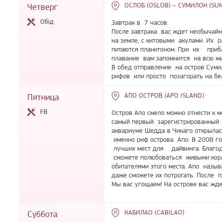
ОСЛОБ (OSLOB) – СУМИЛОН (SU
Четверг
Обід
Завтрак в 7 часов.
После завтрака вас ждет необычай
на земле, с китовыми акулами. Их р
питаются планктоном. При их прибл
плавание вам запомнится на всю жи
В обед отправление на остров Суми
рифов или просто позагорать на б
АПО ОСТРОВ (APO ISLAND)
Пятница
FB
Остров Апо смело можно отнести к 
самый первый зарегистрированный 
аквариуме Шедда в Чикаго открылас
именно риф острова Апо. В 2008 г
лучших мест для дайвинга. Благода
сможете полюбоваться живыми кора
обитателями этого места. Апо назыв
даже сможете их потрогать. После 
Мы вас угощаем! На острове вас жд
КАБИЛАО (CABILAO)
Суббота