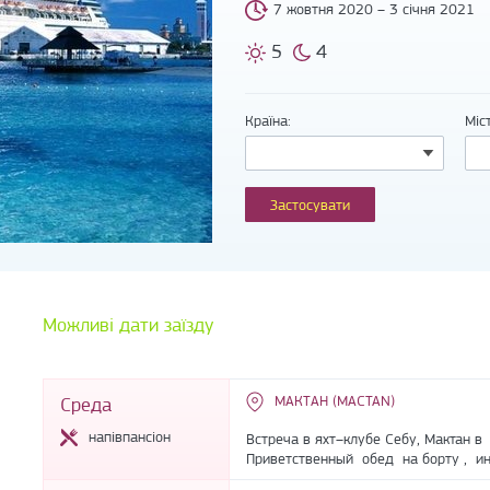
7 жовтня 2020 – 3 січня 2021
5
4
Країна:
Міс
Можливі дати заїзду
МАКТАН (MACTAN)
Среда
напівпансіон
Встреча в яхт–клубе Себу, Мактан в
Приветственный обед на борту , ин