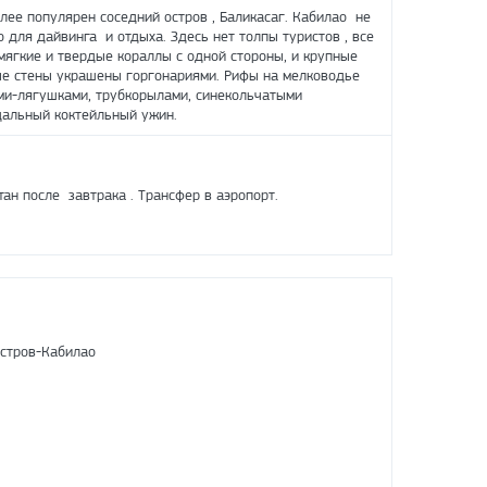
олее популярен соседний остров , Баликасаг. Кабилао не
для дайвинга и отдыха. Здесь нет толпы туристов , все
мягкие и твердые кораллы с одной стороны, и крупные
ые стены украшены горгонариями. Рифы на мелководье
ми-лягушками, трубкорылами, синекольчатыми
щальный коктейльный ужин.
ан после завтрака . Трансфер в аэропорт.
остров-Кабилао