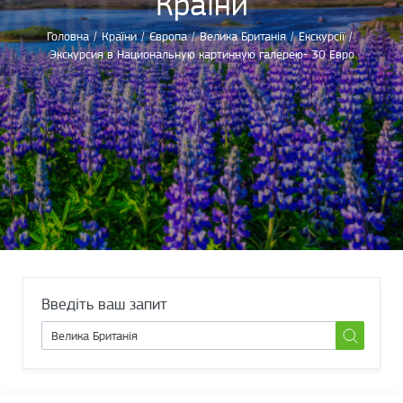
Країни
Головна
/
Країни
/
Європа
/
Велика Британія
/
Екскурсії
/
Экскурсия в Национальную картинную галерею- 30 Евро
Введіть ваш запит