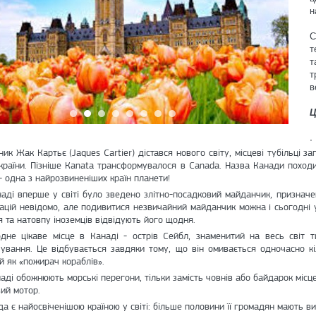
н
С
т
т
т
в
Ц
ник Жак Картьє (Jaques Cartier) дістався нового світу, місцеві тубільці з
країни. Пізніше Кanata трансформувалося в Canada. Назва Канади походит
 - одна з найрозвиненіших країн планети!
наді вперше у світі було зведено злітно-посадковий майданчик, призначе
зацій невідомо, але подивитися незвичайний майданчик можна і сьогодні
я та натовпу іноземців відвідують його щодня.
дне цікаве місце в Канаді - острів Сейбл, знаменитий на весь світ т
ування. Це відбувається завдяки тому, що він омивається одночасно кі
й як «пожирач кораблів».
аді обожнюють морські перегони, тільки замість човнів або байдарок місце
ий мотор.
а є найосвіченішою країною у світі: більше половини її громадян мають в