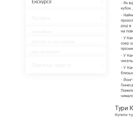
Екскурсії
Як ві
кубок.
Найн
Послуги
прохол
році в
на пов
Трансфери
У Кан
Доплата за гала вечерю
озер з
прісни
Ціни на послуги
У Кан
чисель
Пам'ятка туристу
У Кан
близьк
Йонг-
Гіннес
Помилк
чимало
Тури 
Купити ту