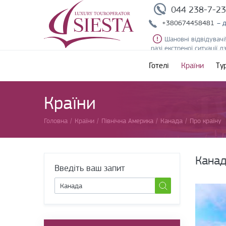
044 238-7-2
+380674458481
– 
Шановні відвідувачі
разі екстреної ситуації 
Готелі
Країни
Ту
Країни
Головна
/
Країни
/
Північна Америка
/
Канада
/
Про країну
Кана
Введіть ваш запит