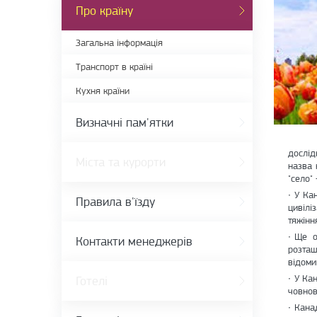
Про країну
Загальна інформація
Транспорт в країні
Кухня країни
Визначні пам'ятки
дослід
Міста та курорти
назва 
"село"
У Ка
Правила в'їзду
цивілі
тяжінн
Ще о
Контакти менеджерів
розташ
відоми
У Кан
Готелі
човнов
Канад