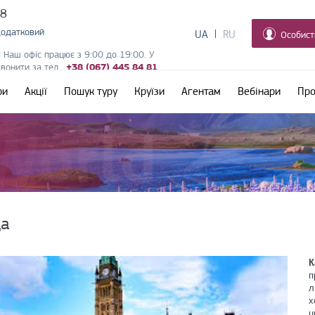
38
додатковий
UA
RU
Особист
! Наш офіс працює з 9:00 до 19:00. У
дзвонити за тел.
+38 (067) 445 84 81
ри
Акції
Пошук туру
Круїзи
Агентам
Вебінари
Про
да
п
л
х
ц