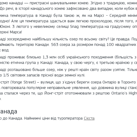
домо канадці — пристрасні шанувальники хокею. Згідно з традицією, кожн
 До речі, в історії канадського хокею зафіксовано два випадки, коли кубо
ижча температура в Канаді була такою ж, як на Марсі - Середній мінімум
одно! Але ця температура здасться вам легкою прохолодою, після того, 
 Юконі. 3 лютого у невеликому селищі Snag температура на градуснику оп
ерхні Марса!
аді зосереджено найбільшу кількість озер по всьому світу? Це правда. По
аймають територію Канади. 563 озера за розміром понад 100 квадратних к
х вод.
аді проживає близько 1,3 млн осіб українського походження (більшість з
ністю етнічна група у Канаді. Канада, у свою чергу, є третьою країною у світ
аді розташовано більше озер, ніж у решті країн світу разом узятих. Тільки
о 1/5 світових запасів прісної води земної кулі.
стріт (Yonge Street) – вулиця, що з'єднує береги озера Онтаріо в Торонто
а повторювала популярне неправильне уявлення, що довжина вулиці станов
а сталася через те, що Йонг-стріт ототожнювали з рештою Ontario's Hig
.
Канада
р до Канада. Найнижчі ціни від туроператора
Сієста