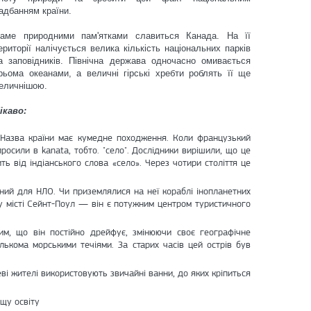
адбанням країни.
аме природними пам'ятками славиться Канада. На її
ериторії налічується велика кількість національних парків
а заповідників. Північна держава одночасно омивається
рьома океанами, а величні гірські хребти роблять її ще
еличнішою.
ікаво:
Назва країни має кумедне походження. Коли французький
апросили в kanata, тобто. "село". Дослідники вирішили, що це
ь від індіанського слова «село». Через чотири століття це
ний для НЛО. Чи приземлялися на неї кораблі інопланетних
 у місті Сейнт-Поул — він є потужним центром туристичного
им, що він постійно дрейфує, змінюючи своє географічне
лькома морськими течіями. За старих часів цей острів був
ві жителі використовують звичайні ванни, до яких кріпиться
ищу освіту