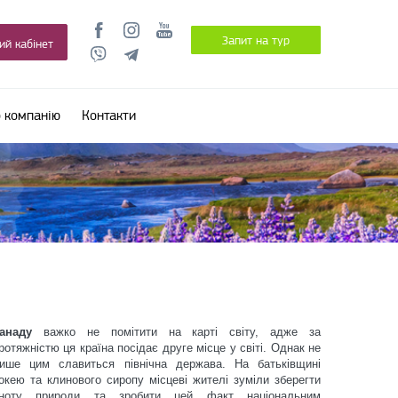
Запит на тур
ий кабінет
 компанію
Контакти
Канаду
важко не помітити на карті світу, адже за
ротяжністю ця країна посідає друге місце у світі. Однак не
ише цим славиться північна держава. На батьківщині
окею та клинового сиропу місцеві жителі зуміли зберегти
ноту природи та зробити цей факт національним