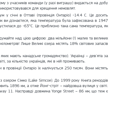
ому з учасників команди (у разі виграшу) видається на добу
к використовувався для хрещення немовлят.
 у січні в Оттаві (провінція Онтаріо) -14.4 C. Це досить
як ви дізнаєтеся, яка температура була зафіксована в 1947
устилася до -63°С. Це приблизно така сама температура, як
думайте над цією цифрою: два мільйони (!) малих та великих
ілометрів! Лише Великі озера містять 18% світових запасів
 яких мають канадське громадянство). Українці – дев'ята за
і, за кількістю українців, які в ній проживають.
 в провінції Онтаріо їх налічується 250 тисяч. Вони містять
 з озером Сімко (Lake Simcoe). До 1999 року Книга рекордів
ить 1896 км, а отже Йонг-стріт – найдовша вулиця у світі.
hway 11. Насправді довжина Yonge Street – 86 км, що теж є