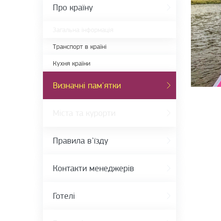
Про країну
Загальна інформація
Транспорт в країні
Кухня країни
Визначні пам'ятки
Міста та курорти
Правила в'їзду
Контакти менеджерів
Готелі