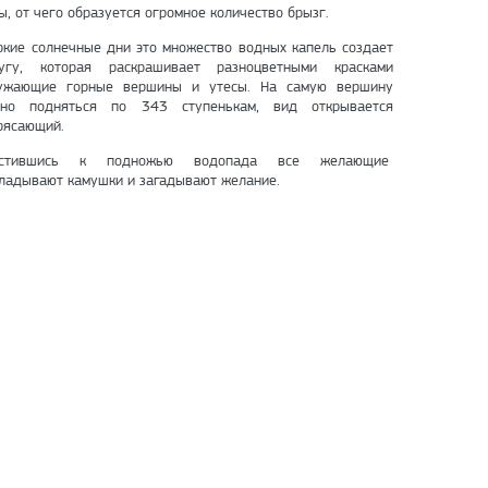
ы, от чего образуется огромное количество брызг.
ркие солнечные дни это множество водных капель создает
угу, которая раскрашивает разноцветными красками
ужающие горные вершины и утесы. На самую вершину
но подняться по 343 ступенькам, вид открывается
рясающий.
устившись к подножью водопада все желающие
ладывают камушки и загадывают желание.