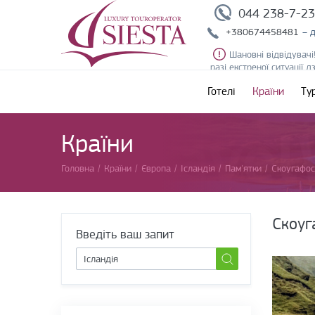
044 238-7-2
+380674458481
– 
Шановні відвідувачі
разі екстреної ситуації 
Готелі
Країни
Ту
Країни
Головна
/
Країни
/
Європа
/
Ісландія
/
Пам'ятки
/
Скоугафос
Скоуг
Введіть ваш запит