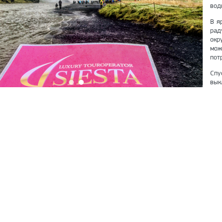
вод
В я
рад
окр
мож
пот
Сп
вык