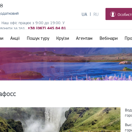
38
додатковий
UA
RU
Особист
! Наш офіс працює з 9:00 до 19:00. У
дзвонити за тел.
+38 (067) 445 84 81
ри
Акції
Пошук туру
Круїзи
Агентам
Вебінари
Про
с
афосс
Вод
гор
Выс
гор