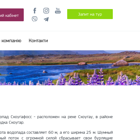
Запит на тур
ий кабінет
 компанію
Контакти
опад Скоугафосс - расположен на реке Скоугау, в районе
одка Скоугар.
ота водопада составляет 60 м, а его ширина 25 м. Шумный
ный поток с огромной силой сбрасывает свои бурлящие