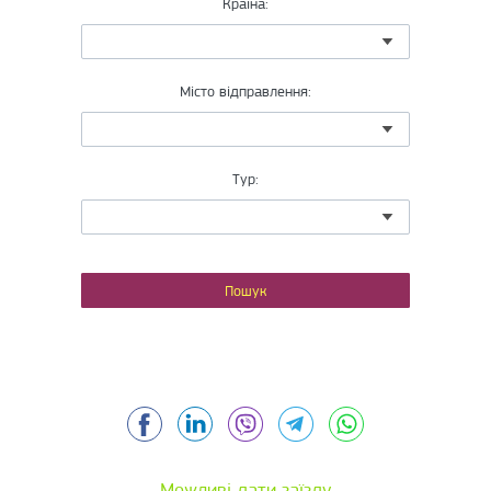
Країна:
Місто відправлення:
Тур:
Facebook
LinkedIn
Viber
Telegram
WhatsApp
Можливі дати заїзду