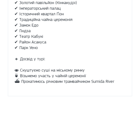
✔ Золотий павільйон (Кінкакудзі)
✔ Імператорський палац
✔ Історичний квартал Ґіон
✔ Традиційна чайна церемонія
✔ Замок Едо
✔ Гіндза
✔ Театр Кабукі
✔ Район Асакуса
✔ Парк Уено
🔸 Досвід у турі:
🍣 Скуштуємо суші на міському ринку
🍵 Візьмемо участь у чайній церемонії
⛴ Прокатимось річковим трамвайчиком Sumida River