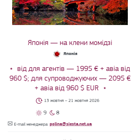
Японія — на клени момідзі
Японія
від для агентів — 1995 € + авіа від
960 $; для супроводжуючих — 2095 €
+ авіа від 960 $ EUR
13 жовтня – 21 жовтня 2026
9
8
polina@siesta.net.ua
E-mail менеджера: