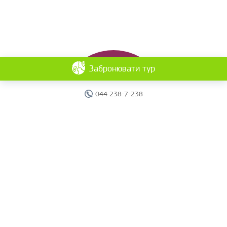
Забронювати тур
044 238-7-238
Головна
Готелі
Пошук туру
Вебінари
Країни
Круїзи
Акції
Новини
Документи