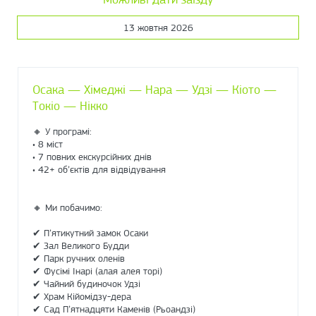
13 жовтня 2026
Осака — Хімеджі — Нара — Удзі — Кіото —
Токіо — Нікко
🔸 У програмі:
• 8 міст
• 7 повних екскурсійних днів
• 42+ об’єктів для відвідування
🔸 Ми побачимо:
✔ П’ятикутний замок Осаки
✔ Зал Великого Будди
✔ Парк ручних оленів
✔ Фусімі Інарі (алая алея торі)
✔ Чайний будиночок Удзі
✔ Храм Кійомідзу-дера
✔ Сад П’ятнадцяти Каменів (Рьоандзі)