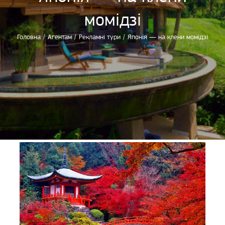
момідзі
Головна
/
Агентам
/
Рекламні тури
/
Японія — на клени момідзі