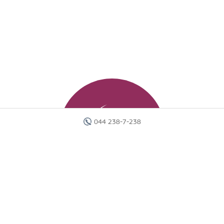
044 238-7-238
Главная
Отели
Поиск тура
Вебинары
Страны
Круизы