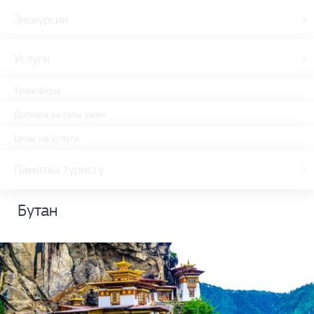
Экскурсии
Услуги
Трансферы
Доплата за гала ужин
Цены на услуги
Памятка туристу
Бутан