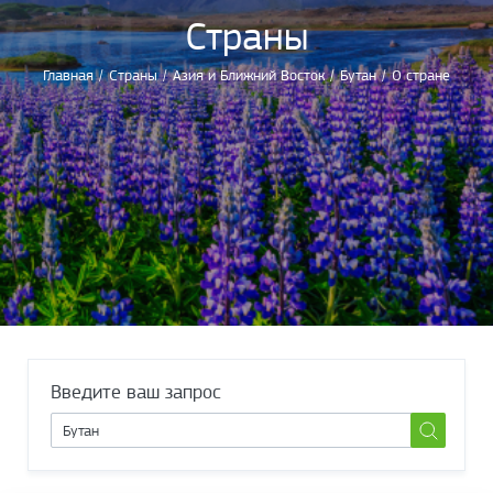
Страны
Главная
/
Страны
/
Азия и Ближний Восток
/
Бутан
/
О стране
Введите ваш запрос