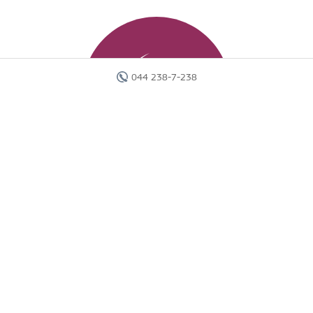
044 238-7-238
Главная
Отели
Поиск тура
Вебинары
Страны
Круизы
Акции
Новости
Документы
Агентам
О компании
Отчеты
Контакты
Карта сайта