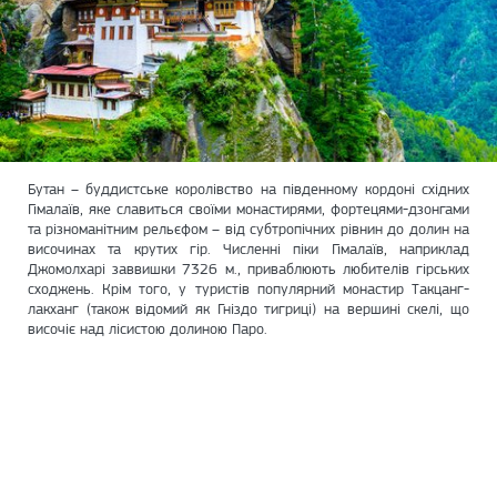
Бутан – буддистське королівство на південному кордоні східних
Гімалаїв, яке славиться своїми монастирями, фортецями-дзонгами
та різноманітним рельєфом – від субтропічних рівнин до долин на
височинах та крутих гір. Численні піки Гімалаїв, наприклад
Джомолхарі заввишки 7326 м., приваблюють любителів гірських
сходжень. Крім того, у туристів популярний монастир Такцанг-
лакханг (також відомий як Гніздо тигриці) на вершині скелі, що
височіє над лісистою долиною Паро.