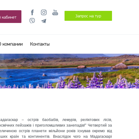
Запрос на тур
 кабинет
О компании
Контакты
адагаскар – острів баобабів, лемурів, реліктових лісів,
осмічних пейзажів і приголомшливих занепадів!” Четвертий за
еличиною острів планети мільйони років існував окремо від
нших країн та континентів. Внаслідок чого на Мадагаскарі