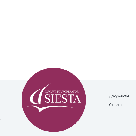
ы
Документы
Отчеты
8