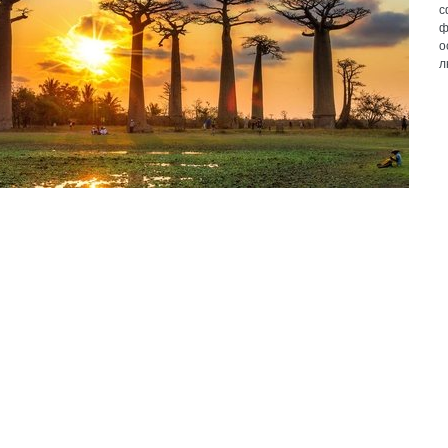
с
ф
о
л