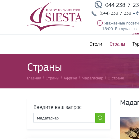
044 238-7-2
(044) 238-7-238
– б
Уважаемые посетит
18:00. В случае экс
+38
Отели
Страны
Ту
Страны
Главная
/
Страны
/
Африка
/
Мадагаскар
/
О стране
Мадаг
Введите ваш запрос