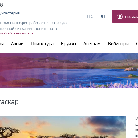
38
ухгалтерия
UA
RU
Личный
ели! Наш офис работает с 10:00 до
тренной ситуации звонить по тел.
0 (50) 388 06 62
ры
Акции
Поиск тура
Круизы
Агентам
Вебинары
аскар
М
к
в
і