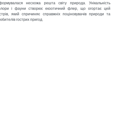
формувалася несхожа решта світу природа. Унікальність
лори і фауни створює екзотичний флер, що огортає цей
стрів, який спричиняє справжніх поціновувачів природи та
юбителів гострих пригод.