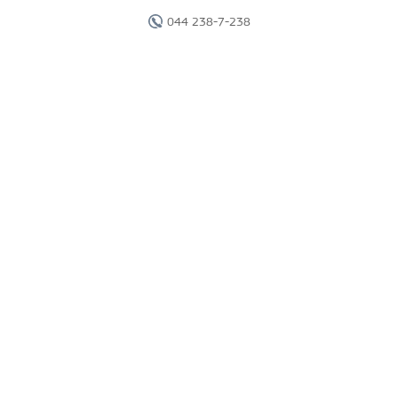
044 238-7-238
Главная
Отели
Поиск тура
Вебинары
Страны
Круизы
Акции
Новости
Документы
Агентам
О компании
Отчеты
Контакты
Карта сайта
г. Киев, ул. Исаакяна, 2.
Перезвоните мне