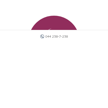
044 238-7-238
Главная
Отели
Поиск тура
Вебинары
Страны
Круизы
Акции
Новости
Документы
Агентам
О компании
Отчеты