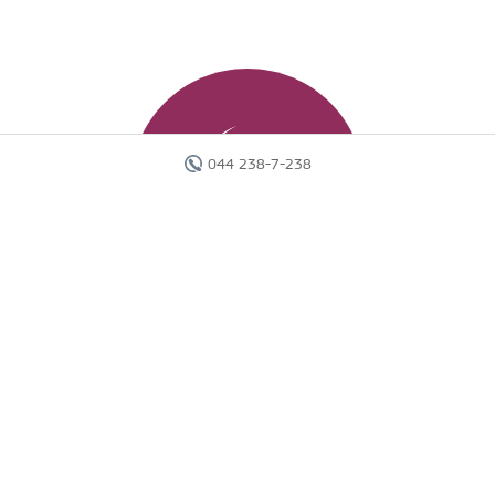
044 238-7-238
Главная
Отели
Поиск тура
Вебинары
Страны
Круизы
Акции
Новости
Документы
Агентам
О компании
Отчеты