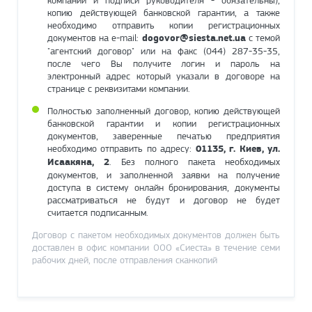
компании и подписи руководителя - обязательны),
копию действующей банковской гарантии, а также
необходимо отправить копии регистрационных
документов на e-mail:
dogovor@siesta.net.ua
с темой
"агентский договор" или на факс (044) 287-35-35,
после чего Вы получите логин и пароль на
электронный адрес который указали в договоре на
странице с реквизитами компании.
Полностью заполненный договор, копию действующей
банковской гарантии и копии регистрационных
документов, заверенные печатью предприятия
необходимо отправить по адресу:
01135, г. Киев, ул.
Исаакяна, 2
. Без полного пакета необходимых
документов, и заполненной заявки на получение
доступа в систему онлайн бронирования, документы
рассматриваться не будут и договор не будет
считается подписанным.
Договор с пакетом необходимых документов должен быть
доставлен в офис компании ООО «Сиеста» в течение семи
рабочих дней, после отправления сканкопий