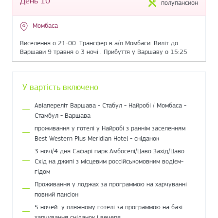
День 10
полупансион
Момбаса
Виселення о 21-00. Трансфер в а/п Момбаси. Виліт до
Варшави 9 травня о 3 ночі . Прибуття у Варшаву о 15:25
У вартість включено
Авіапереліт Варшава - Стабул - Найробі / Момбаса -
Стамбул - Варшава
проживання у готелі у Найробі з раннім заселенням
Best Western Plus Meridian Hotel - сніданок
3 ночі/4 дня Сафарі парк Амбоселі/Цаво Захід/Цаво
Схід на джипі з місцевим россійськомовним водієм-
гідом
Проживання у лоджах за программою на харчуванні
повний пансіон
5 ночей у пляжному готелі за программою на базі
харчування сніданок і вечеря