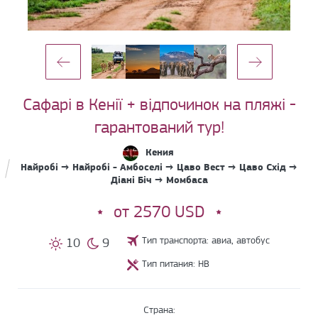
Сафарі в Кенії + відпочинок на пляжі -
гарантований тур!
Кения
Найробі → Найробі - Амбоселі → Цаво Вест → Цаво Схід →
Діані Біч → Момбаса
от 2570 USD
Тип транспорта: авиа, автобус
10
9
Тип питания: HB
Страна: