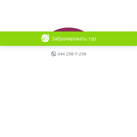
Забронировать тур
044 238-7-238
Главная
Отели
Поиск тура
Вебинары
Страны
Круизы
Акции
Новости
Документы
Агентам
О компании
Отчеты