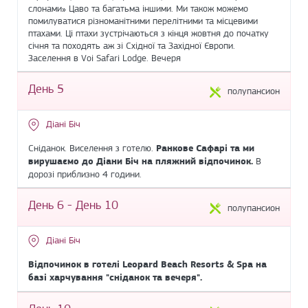
слонами» Цаво та багатьма іншими. Ми також можемо
помилуватися різноманітними перелітними та місцевими
птахами. Ці птахи зустрічаються з кінця жовтня до початку
січня та походять аж зі Східної та Західної Європи.
Заселення в Voi Safari Lodge. Вечеря
День 5
полупансион
Діані Біч
Сніданок. Виселення з готелю.
Ранкове Сафарі та ми
вирушаємо до Діани Біч на пляжний відпочинок.
В
дорозі приблизно 4 години.
День 6 - День 10
полупансион
Діані Біч
Відпочинок в готелі Leopard Beach Resorts & Spa на
базі харчування "сніданок та вечеря".