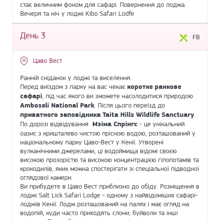
стає величним фоном для сафарі. Повернення до лоджа.
Вечеря та ніч у лоджі Kibo Safari Lodfe
День 3
FB
Цаво Вест
Ранній сніданок у лоджі та виселення.
Перед виїздом з парку на вас чекає
коротке ранкове
сафарі
, під час якого ви зможете насолодитися природою
Amboseli National Park
. Після цього переїзд до
приватного заповідника Taita Hills Wildlife Sanctuary
.
По дорозі відвідування
Мзіма Спрінгс
- це унікальний
оазис з кришталево чистою прісною водою, розташований у
національному парку Цаво-Вест у Кенії. Утворені
вулканічними джерелами, ці водоймища відомі своєю
високою прозорістю та високою концентрацією гіпопотамів та
крокодилів, яких можна спостерігати зі спеціальної підводної
оглядової камери.
Ви прибудете в Цаво Вест приблизно до обіду. Розміщення в
лоджі Salt Lick Safari Lodge - одному з найвідоміших сафарі-
лоджів Кенії. Лодж розташований на палях і має огляд на
водопій, куди часто приходять слони, буйволи та інші