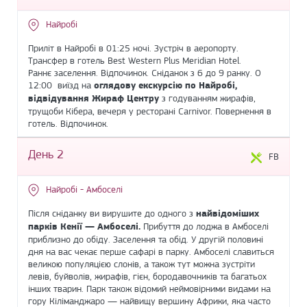
Найробі
Приліт в Найробі в 01:25 ночі. Зустріч в аеропорту.
Трансфер в готель Best Western Plus Meridian Hotel.
Раннє заселення. Відпочинок. Сніданок з 6 до 9 ранку. О
12:00 виїзд на
оглядову екскурсію по Найробі,
відвідування Жираф Центру
з годуванням жирафів,
трущоби Кібера, вечеря у ресторані Carnivor. Повернення в
готель. Відпочинок.
День 2
FB
Найробі - Амбоселі
Після сніданку ви вирушите до одного з
найвідоміших
парків Кенії — Амбоселі.
Прибуття до лоджа в Амбоселі
приблизно до обіду. Заселення та обід. У другій половині
дня на вас чекає перше сафарі в парку. Амбоселі славиться
великою популяцією слонів, а також тут можна зустріти
левів, буйволів, жирафів, гієн, бородавочників та багатьох
інших тварин. Парк також відомий неймовірними видами на
гору Кіліманджаро — найвищу вершину Африки, яка часто