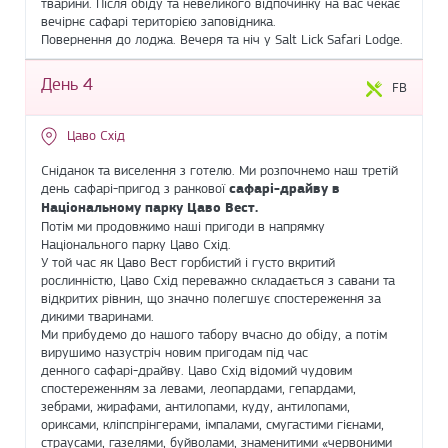
тварини. Після обіду та невеликого відпочинку на вас чекає
вечірнє сафарі територією заповідника.
Повернення до лоджа. Вечеря та ніч у Salt Lick Safari Lodge.
День 4
FB
Цаво Схід
Сніданок та виселення з готелю. Ми розпочнемо наш третій
день сафарі-пригод з ранкової
сафарі-драйву в
Національному парку Цаво Вест.
Потім ми продовжимо наші пригоди в напрямку
Національного парку Цаво Схід.
У той час як Цаво Вест горбистий і густо вкритий
рослинністю, Цаво Схід переважно складається з савани та
відкритих рівнин, що значно полегшує спостереження за
дикими тваринами.
Ми прибудемо до нашого табору вчасно до обіду, а потім
вирушимо назустріч новим пригодам під час
денного сафарі-драйву. Цаво Схід відомий чудовим
спостереженням за левами, леопардами, гепардами,
зебрами, жирафами, антилопами, куду, антилопами,
ориксами, кліпспрінгерами, імпалами, смугастими гієнами,
страусами, газелями, буйволами, знаменитими «червоними