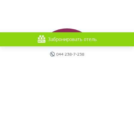
Забронировать отель
044 238-7-238
Главная
Отели
Поиск тура
Вебинары
Страны
Круизы
Акции
Новости
Документы