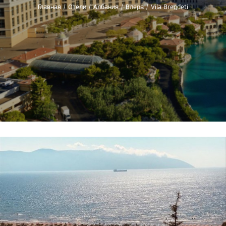
Главная
/
Отели
/
Албания
/
Влера
/
Vila Bregdeti