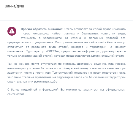
Ванна/душ
Просим обратить внимание!
Отель оставляет за собой право изменять
свою концепцию, набор платных и бесплатных услуг, их виды,
стоимость в зависимости от сезона и погодных условий без
предварительного уведомления. Фото размещенные на сайте siesta.kiev.ua могут
отличаться от реального вида отелей, номеров и территории на момент
посещения. Туроператор «СИЕСТА», предоставляя информацию, руководствуется
только классификацией отелей, которая предоставляется администрацией отеля.
Так же номера могут отличаться по метражу, цветовому решению, планировке,
наличием/отсутствием балкона и т.п. Конкретный номер становится известен при
заселении гостя в гостиницу. Туристический оператор не несет ответственность
за планы отеля на проведение на территории отеля или близлежащих территорий
строительных или ремонтных работ.
С более подробной информацией Вы можете ознакомиться на официальном
сайте отеля.