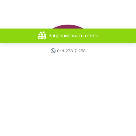
Забронировать отель
044 238-7-238
Главная
Отели
Поиск тура
Вебинары
Страны
Круизы
Акции
Новости
Документы
Агентам
О компании
Отчеты