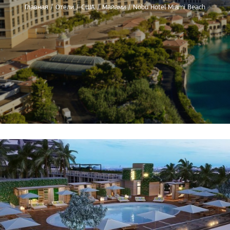
Главная
/
Отели
/
США
/
Майами
/
Nobu Hotel Miami Beach