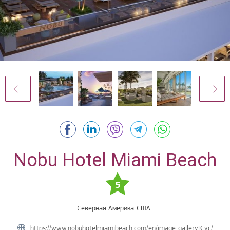
Nobu Hotel Miami Beach
5
Северная Америка
США
https://www.nobuhotelmiamibeach.com/en/image-galleryК ус/