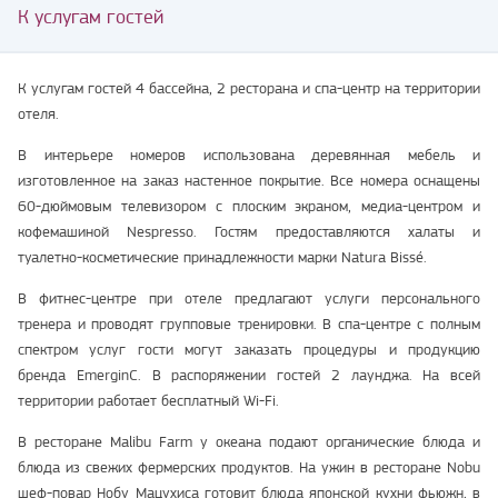
К услугам гостей
К услугам гостей 4 бассейна, 2 ресторана и спа-центр на территории
отеля.
В интерьере номеров использована деревянная мебель и
изготовленное на заказ настенное покрытие. Все номера оснащены
60-дюймовым телевизором с плоским экраном, медиа-центром и
кофемашиной Nespresso. Гостям предоставляются халаты и
туалетно-косметические принадлежности марки Natura Bissé.
В фитнес-центре при отеле предлагают услуги персонального
тренера и проводят групповые тренировки. В спа-центре с полным
спектром услуг гости могут заказать процедуры и продукцию
бренда EmerginC. В распоряжении гостей 2 лаунджа. На всей
территории работает бесплатный Wi-Fi.
В ресторане Malibu Farm у океана подают органические блюда и
блюда из свежих фермерских продуктов. На ужин в ресторане Nobu
шеф-повар Нобу Мацухиса готовит блюда японской кухни фьюжн, в