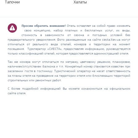
Тапочки
Халаты
Просим обратить внимание!
Отель оставляет за собой право изменять
свою концепцию, набор платных и бесплатных услуг, их виды,
стоимость в зависимости от сезона и погодных условий без
предварительного уведомления. Фото размещенные на сайте siesta.kiev.ua могут
отличаться от реального вида отелей, номеров и территории на момент
посещения. Туроператор «СИЕСТА», предоставляя информацию, руководствуется
только классификацией отелей, которая предоставляется администрацией отеля.
Так же номера могут отличаться по метражу, цветовому решению, планировке,
наличием/отсутствием балкона и т.п. Конкретный номер становится известен при
заселении гостя в гостиницу. Туристический оператор не несет ответственность
за планы отеля на проведение на территории отеля или близлежащих территорий
строительных или ремонтных работ.
С более подробной информацией Вы можете ознакомиться на официальном
сайте отеля.