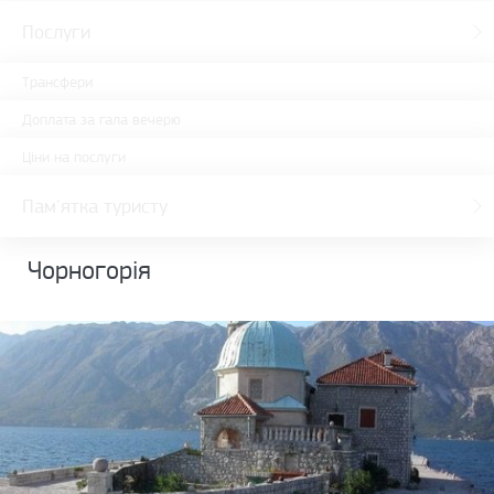
Послуги
Трансфери
Доплата за гала вечерю
Ціни на послуги
Пам'ятка туристу
Чорногорія