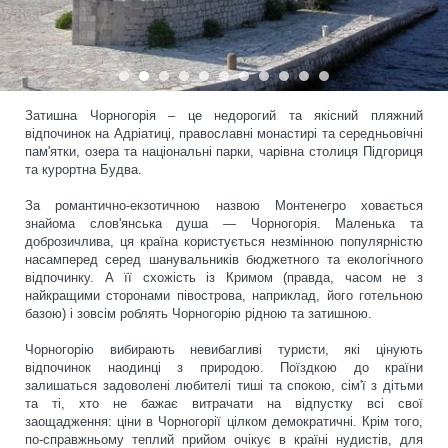
Затишна Чорногорія – це недорогий та якісний пляжний
відпочинок на Адріатиці, православні монастирі та середньовічні
пам'ятки, озера та національні парки, чарівна столиця Підгориця
та курортна Будва.
За романтично-екзотичною назвою Монтенегро ховається
знайома слов'янська душа — Чорногорія. Маленька та
доброзичлива, ця країна користується незмінною популярністю
насамперед серед шанувальників бюджетного та екологічного
відпочинку. А її схожість із Кримом (правда, часом не з
найкращими сторонами півострова, наприклад, його готельною
базою) і зовсім роблять Чорногорію рідною та затишною.
Чорногорію вибирають невибагливі туристи, які цінують
відпочинок наодинці з природою. Поїздкою до країни
залишаться задоволені любителі тиші та спокою, сім'ї з дітьми
та ті, хто не бажає витрачати на відпустку всі свої
заощадження: ціни в Чорногорії цілком демократичні. Крім того,
по-справжньому теплий прийом очікує в країні нудистів, для