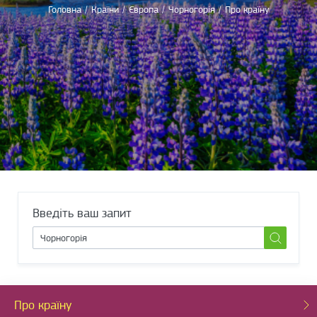
Головна
/
Країни
/
Європа
/
Чорногорія
/
Про країну
Введіть ваш запит
Про країну